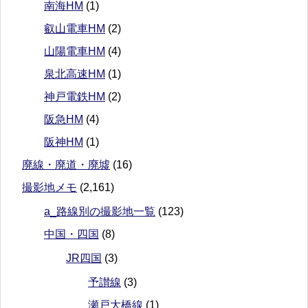
南海HM
(1)
叡山電車HM
(2)
山陽電車HM
(4)
泉北高速HM
(1)
神戸電鉄HM
(2)
阪急HM
(4)
阪神HM
(1)
廃線・廃道・廃墟
(16)
撮影地メモ
(2,161)
a_路線別の撮影地一覧
(123)
中国・四国
(8)
JR四国
(3)
予讃線
(3)
瀬戸大橋線
(1)