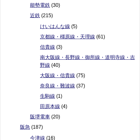
能勢電鉄
(30)
近鉄
(215)
けいはんな線
(5)
京都線・橿原線・天理線
(61)
信貴線
(3)
南大阪線・長野線・御所線・道明寺線・吉
野線
(40)
大阪線・信貴線
(75)
奈良線・難波線
(37)
生駒線
(1)
田原本線
(4)
阪堺電車
(20)
阪急
(187)
今津線
(16)