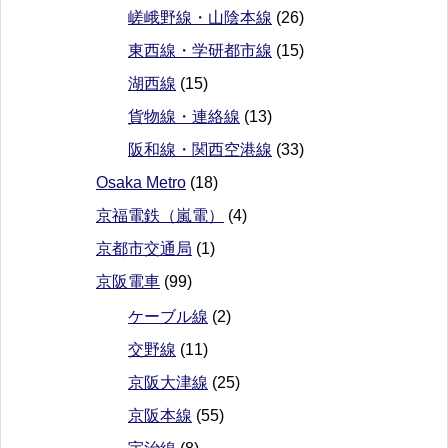
嵯峨野線・山陰本線
(26)
東西線・学研都市線
(15)
湖西線
(15)
貨物線・連絡線
(13)
阪和線・関西空港線
(33)
Osaka Metro
(18)
京福電鉄（嵐電）
(4)
京都市交通局
(1)
京阪電車
(99)
ケーブル線
(2)
交野線
(11)
京阪大津線
(25)
京阪本線
(55)