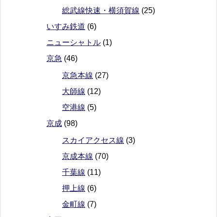
総武線快速・横須賀線
(25)
いすみ鉄道
(6)
ニューシャトル
(1)
京急
(46)
京急本線
(27)
大師線
(12)
空港線
(5)
京成
(98)
スカイアクセス線
(3)
京成本線
(70)
千葉線
(11)
押上線
(6)
金町線
(7)