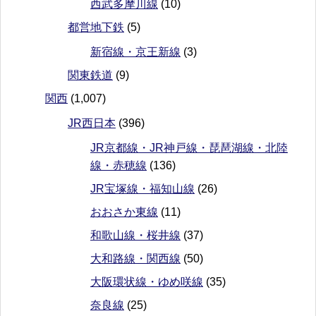
西武多摩川線
(10)
都営地下鉄
(5)
新宿線・京王新線
(3)
関東鉄道
(9)
関西
(1,007)
JR西日本
(396)
JR京都線・JR神戸線・琵琶湖線・北陸
線・赤穂線
(136)
JR宝塚線・福知山線
(26)
おおさか東線
(11)
和歌山線・桜井線
(37)
大和路線・関西線
(50)
大阪環状線・ゆめ咲線
(35)
奈良線
(25)