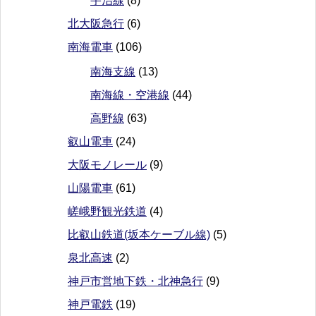
宇治線
(8)
北大阪急行
(6)
南海電車
(106)
南海支線
(13)
南海線・空港線
(44)
高野線
(63)
叡山電車
(24)
大阪モノレール
(9)
山陽電車
(61)
嵯峨野観光鉄道
(4)
比叡山鉄道(坂本ケーブル線)
(5)
泉北高速
(2)
神戸市営地下鉄・北神急行
(9)
神戸電鉄
(19)