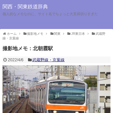
関西・関東鉄道辞典
個人的なメモなのに、サイト名でちょっと大見得切りすぎた
ホーム
撮影地メモ
関東
JR東日本
武蔵野
線・京葉線
撮影地メモ：北朝霞駅
2022/4/6
武蔵野線・京葉線