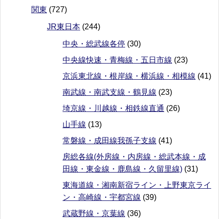
関東
(727)
JR東日本
(244)
中央・総武線各停
(30)
中央線快速・青梅線・五日市線
(23)
京浜東北線・根岸線・横浜線・相模線
(41)
南武線・南武支線・鶴見線
(23)
埼京線・川越線・相鉄線直通
(26)
山手線
(13)
常磐線・成田線我孫子支線
(41)
房総各線(外房線・内房線・総武本線・成
田線・東金線・鹿島線・久留里線)
(31)
東海道線・湘南新宿ライン・上野東京ライ
ン・高崎線・宇都宮線
(39)
武蔵野線・京葉線
(36)