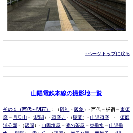
↑ページトップに戻る
山陽電鉄本線の撮影地一覧
その１（西代～明石）
：（
阪神
・
阪急
）- 西代 – 板宿 –
東須
磨
–
月見山
-（
駅間
）-
須磨寺
-（
駅間
）-
山陽須磨
-
須磨
浦公園
-（
駅間
）-
山陽塩屋
–
滝の茶屋
–
東垂水
–
山陽垂