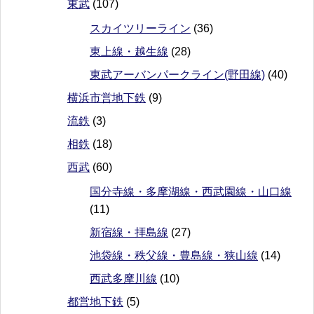
東武
(107)
スカイツリーライン
(36)
東上線・越生線
(28)
東武アーバンパークライン(野田線)
(40)
横浜市営地下鉄
(9)
流鉄
(3)
相鉄
(18)
西武
(60)
国分寺線・多摩湖線・西武園線・山口線
(11)
新宿線・拝島線
(27)
池袋線・秩父線・豊島線・狭山線
(14)
西武多摩川線
(10)
都営地下鉄
(5)