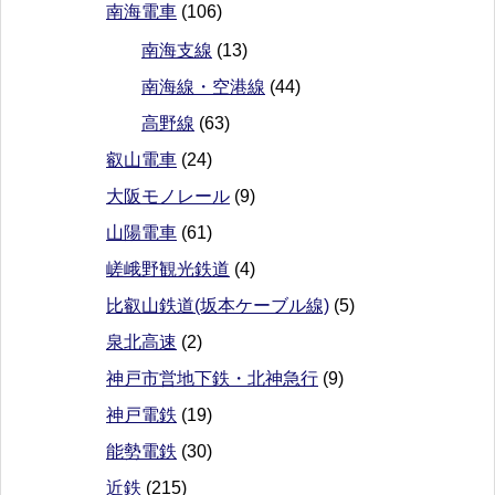
南海電車
(106)
南海支線
(13)
南海線・空港線
(44)
高野線
(63)
叡山電車
(24)
大阪モノレール
(9)
山陽電車
(61)
嵯峨野観光鉄道
(4)
比叡山鉄道(坂本ケーブル線)
(5)
泉北高速
(2)
神戸市営地下鉄・北神急行
(9)
神戸電鉄
(19)
能勢電鉄
(30)
近鉄
(215)