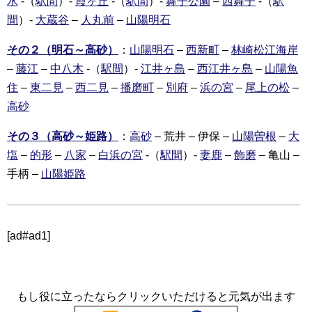
水
-（
駅間
）-
霞ヶ丘
-（
駅間
）-
舞子公園
–
西舞子
-（
駅
間
）-
大蔵谷
–
人丸前
–
山陽明石
その２（明石～高砂）
：
山陽明石
–
西新町
–
林崎松江海岸
–
藤江
–
中八木
-（
駅間
）-
江井ヶ島
–
西江井ヶ島
–
山陽魚
住
–
東二見
–
西二見
–
播磨町
–
別府
–
浜の宮
–
尾上の松
–
高砂
その３（高砂～姫路）
：
高砂
– 荒井 – 伊保 –
山陽曽根
–
大
塩
–
的形
–
八家
–
白浜の宮
-（
駅間
）-
妻鹿
–
飾磨
– 亀山 –
手柄 –
山陽姫路
[ad#ad1]
もし役に立ったならクリックいただけると元気が出ます