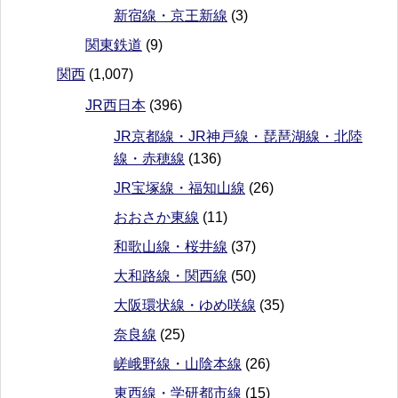
新宿線・京王新線
(3)
関東鉄道
(9)
関西
(1,007)
JR西日本
(396)
JR京都線・JR神戸線・琵琶湖線・北陸
線・赤穂線
(136)
JR宝塚線・福知山線
(26)
おおさか東線
(11)
和歌山線・桜井線
(37)
大和路線・関西線
(50)
大阪環状線・ゆめ咲線
(35)
奈良線
(25)
嵯峨野線・山陰本線
(26)
東西線・学研都市線
(15)