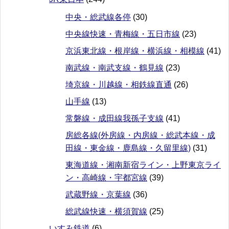
中央・総武線各停
(30)
中央線快速・青梅線・五日市線
(23)
京浜東北線・根岸線・横浜線・相模線
(41)
南武線・南武支線・鶴見線
(23)
埼京線・川越線・相鉄線直通
(26)
山手線
(13)
常磐線・成田線我孫子支線
(41)
房総各線(外房線・内房線・総武本線・成
田線・東金線・鹿島線・久留里線)
(31)
東海道線・湘南新宿ライン・上野東京ライ
ン・高崎線・宇都宮線
(39)
武蔵野線・京葉線
(36)
総武線快速・横須賀線
(25)
いすみ鉄道
(6)