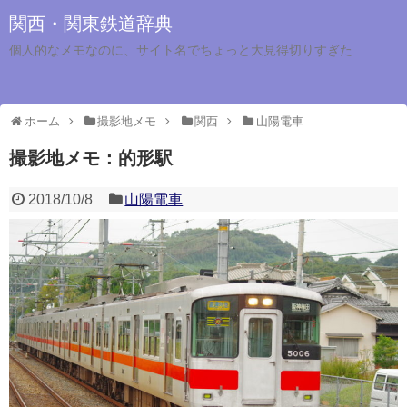
関西・関東鉄道辞典
個人的なメモなのに、サイト名でちょっと大見得切りすぎた
ホーム
撮影地メモ
関西
山陽電車
撮影地メモ：的形駅
2018/10/8
山陽電車