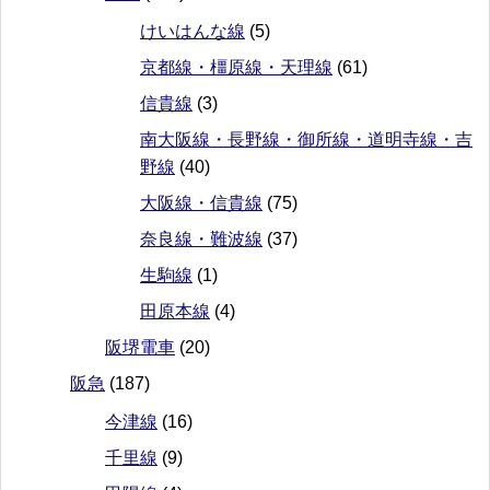
けいはんな線
(5)
京都線・橿原線・天理線
(61)
信貴線
(3)
南大阪線・長野線・御所線・道明寺線・吉
野線
(40)
大阪線・信貴線
(75)
奈良線・難波線
(37)
生駒線
(1)
田原本線
(4)
阪堺電車
(20)
阪急
(187)
今津線
(16)
千里線
(9)