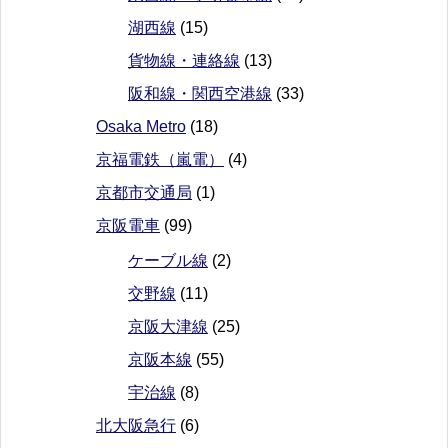
湖西線
(15)
貨物線・連絡線
(13)
阪和線・関西空港線
(33)
Osaka Metro
(18)
京福電鉄（嵐電）
(4)
京都市交通局
(1)
京阪電車
(99)
ケーブル線
(2)
交野線
(11)
京阪大津線
(25)
京阪本線
(55)
宇治線
(8)
北大阪急行
(6)