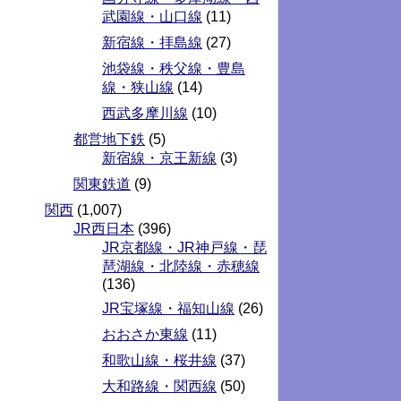
武園線・山口線
(11)
新宿線・拝島線
(27)
池袋線・秩父線・豊島
線・狭山線
(14)
西武多摩川線
(10)
都営地下鉄
(5)
新宿線・京王新線
(3)
関東鉄道
(9)
関西
(1,007)
JR西日本
(396)
JR京都線・JR神戸線・琵
琶湖線・北陸線・赤穂線
(136)
JR宝塚線・福知山線
(26)
おおさか東線
(11)
和歌山線・桜井線
(37)
大和路線・関西線
(50)