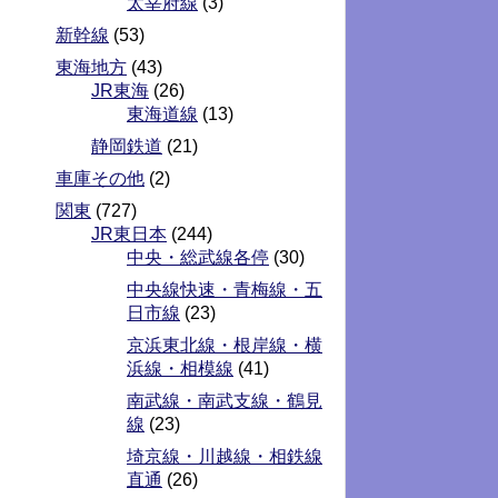
太宰府線
(3)
新幹線
(53)
東海地方
(43)
JR東海
(26)
東海道線
(13)
静岡鉄道
(21)
車庫その他
(2)
関東
(727)
JR東日本
(244)
中央・総武線各停
(30)
中央線快速・青梅線・五
日市線
(23)
京浜東北線・根岸線・横
浜線・相模線
(41)
南武線・南武支線・鶴見
線
(23)
埼京線・川越線・相鉄線
直通
(26)