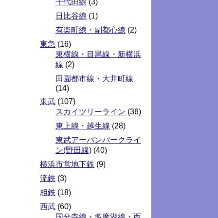
千代田線
(3)
日比谷線
(1)
有楽町線・副都心線
(2)
東急
(16)
東横線・目黒線・新横浜
線
(2)
田園都市線・大井町線
(14)
東武
(107)
スカイツリーライン
(36)
東上線・越生線
(28)
東武アーバンパークライ
ン(野田線)
(40)
横浜市営地下鉄
(9)
流鉄
(3)
相鉄
(18)
西武
(60)
国分寺線・多摩湖線・西