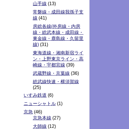
山手線
(13)
常磐線・成田線我孫子支
線
(41)
房総各線(外房線・内房
線・総武本線・成田線・
東金線・鹿島線・久留里
線)
(31)
東海道線・湘南新宿ライ
ン・上野東京ライン・高
崎線・宇都宮線
(39)
武蔵野線・京葉線
(36)
総武線快速・横須賀線
(25)
いすみ鉄道
(6)
ニューシャトル
(1)
京急
(46)
京急本線
(27)
大師線
(12)