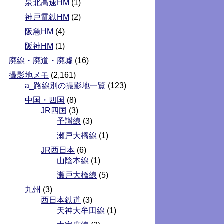
泉北高速HM
(1)
神戸電鉄HM
(2)
阪急HM
(4)
阪神HM
(1)
廃線・廃道・廃墟
(16)
撮影地メモ
(2,161)
a_路線別の撮影地一覧
(123)
中国・四国
(8)
JR四国
(3)
予讃線
(3)
瀬戸大橋線
(1)
JR西日本
(6)
山陰本線
(1)
瀬戸大橋線
(5)
九州
(3)
西日本鉄道
(3)
天神大牟田線
(1)