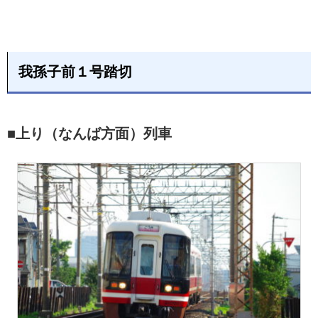
我孫子前１号踏切
■上り（なんば方面）列車