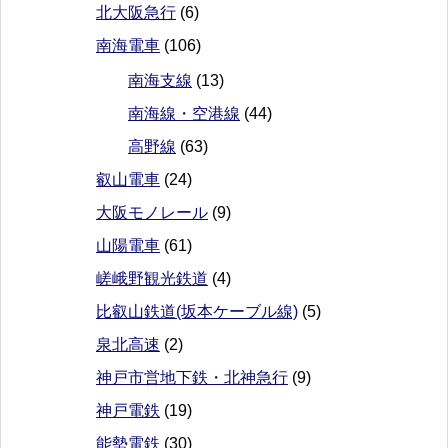
北大阪急行
(6)
南海電車
(106)
南海支線
(13)
南海線・空港線
(44)
高野線
(63)
叡山電車
(24)
大阪モノレール
(9)
山陽電車
(61)
嵯峨野観光鉄道
(4)
比叡山鉄道(坂本ケーブル線)
(5)
泉北高速
(2)
神戸市営地下鉄・北神急行
(9)
神戸電鉄
(19)
能勢電鉄
(30)