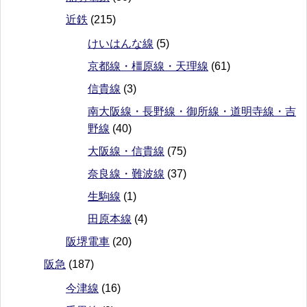
近鉄
(215)
けいはんな線
(5)
京都線・橿原線・天理線
(61)
信貴線
(3)
南大阪線・長野線・御所線・道明寺線・吉
野線
(40)
大阪線・信貴線
(75)
奈良線・難波線
(37)
生駒線
(1)
田原本線
(4)
阪堺電車
(20)
阪急
(187)
今津線
(16)