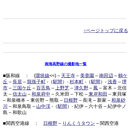
↑ページトップに戻る
南海高野線の撮影地一覧
■阪和線 ： (
環状線
<<) –
天王寺
–
美章園
–
南田辺
–
鶴ケ
丘
–
長居
–
我孫子町
-（
駅間
）-
杉本町
-（
駅間
）-
浅香
–
堺
市
–
三国ケ丘
–
百舌鳥
–
上野芝
–
津久野
–
鳳
– 富木 – 北信
太 –
信太山
–
和泉府中
– 久米田 – 下松 –
東岸和田
– 東貝塚
– 和泉橋本 – 東佐野 – 熊取 –
日根野
– 長滝 – 新家 –
和泉砂
川
– 和泉鳥取 –
山中渓
-（
駅間
）- 紀伊 – 六十谷 – 紀伊中ノ
島 – 和歌山
■関西空港線 ：
日根野
–
りんくうタウン
– 関西空港