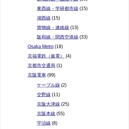
東西線・学研都市線
(15)
湖西線
(15)
貨物線・連絡線
(13)
阪和線・関西空港線
(33)
Osaka Metro
(18)
京福電鉄（嵐電）
(4)
京都市交通局
(1)
京阪電車
(99)
ケーブル線
(2)
交野線
(11)
京阪大津線
(25)
京阪本線
(55)
宇治線
(8)