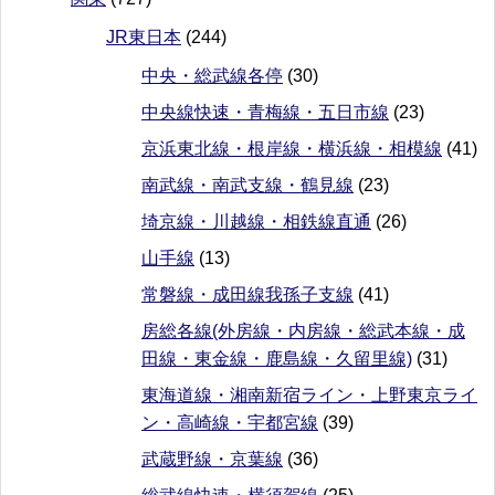
JR東日本
(244)
中央・総武線各停
(30)
中央線快速・青梅線・五日市線
(23)
京浜東北線・根岸線・横浜線・相模線
(41)
南武線・南武支線・鶴見線
(23)
埼京線・川越線・相鉄線直通
(26)
山手線
(13)
常磐線・成田線我孫子支線
(41)
房総各線(外房線・内房線・総武本線・成
田線・東金線・鹿島線・久留里線)
(31)
東海道線・湘南新宿ライン・上野東京ライ
ン・高崎線・宇都宮線
(39)
武蔵野線・京葉線
(36)