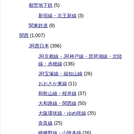
都営地下鉄
(5)
新宿線・京王新線
(3)
関東鉄道
(9)
関西
(1,007)
JR西日本
(396)
JR京都線・JR神戸線・琵琶湖線・北陸
線・赤穂線
(136)
JR宝塚線・福知山線
(26)
おおさか東線
(11)
和歌山線・桜井線
(37)
大和路線・関西線
(50)
大阪環状線・ゆめ咲線
(35)
奈良線
(25)
嵯峨野線・山陰本線
(26)