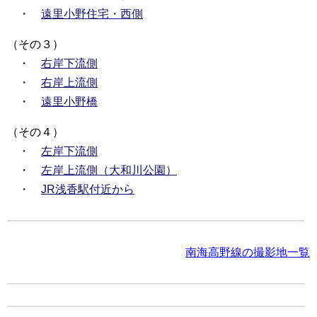
・
遠里小野住宅・西側
（その３）
・
右岸下流側
・
右岸上流側
・
遠里小野橋
（その４）
・
左岸下流側
・
左岸上流側（大和川公園）
・
JR浅香駅付近から
南海高野線の撮影地一覧