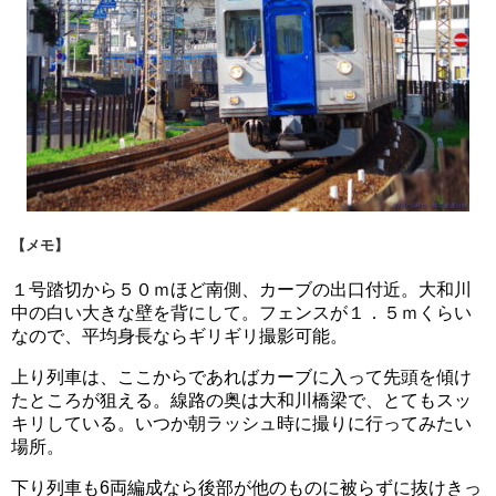
【メモ】
１号踏切から５０ｍほど南側、カーブの出口付近。大和川
中の白い大きな壁を背にして。フェンスが１．５ｍくらい
なので、平均身長ならギリギリ撮影可能。
上り列車は、ここからであればカーブに入って先頭を傾け
たところが狙える。線路の奥は大和川橋梁で、とてもスッ
キリしている。いつか朝ラッシュ時に撮りに行ってみたい
場所。
下り列車も6両編成なら後部が他のものに被らずに抜けきっ