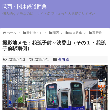
関西・関東鉄道辞典
個人的なメモなのに、サイト名でちょっと大見得切りすぎた
ホーム
撮影地メモ
関西
南海電車
高野線
撮影地メモ：我孫子前～浅香山（その１・我孫
子前駅南側）
2019/8/13
2019/9/1
高野線