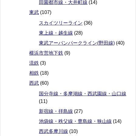
田園都市線・大井町線
(14)
東武
(107)
スカイツリーライン
(36)
東上線・越生線
(28)
東武アーバンパークライン(野田線)
(40)
横浜市営地下鉄
(9)
流鉄
(3)
相鉄
(18)
西武
(60)
国分寺線・多摩湖線・西武園線・山口線
(11)
新宿線・拝島線
(27)
池袋線・秩父線・豊島線・狭山線
(14)
西武多摩川線
(10)