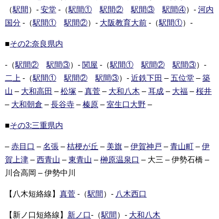
（
駅間
）-
安堂
-（
駅間①
駅間②
駅間③
駅間④
）-
河内
国分
-（
駅間①
駅間②
）-
大阪教育大前
-（
駅間①
）-
■
その2:奈良県内
-（
駅間②
駅間③
）-
関屋
-（
駅間①
駅間②
駅間③
）-
二上
-（
駅間①
駅間②
駅間③
）-
近鉄下田
–
五位堂
–
築
山
–
大和高田
–
松塚
–
真菅
–
大和八木
–
耳成
–
大福
–
桜井
–
大和朝倉
–
長谷寺
–
榛原
–
室生口大野
–
■
その3:三重県内
–
赤目口
–
名張
–
桔梗が丘
–
美旗
–
伊賀神戸
–
青山町
–
伊
賀上津
–
西青山
–
東青山
–
榊原温泉口
– 大三 – 伊勢石橋 –
川合高岡 – 伊勢中川
【八木短絡線】
真菅
-（
駅間
）-
八木西口
【新ノ口短絡線】
新ノ口
-（
駅間
）-
大和八木