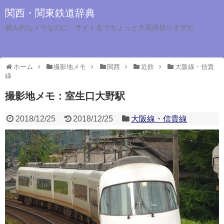
関西・関東鉄道辞典
個人的なメモなのに、サイト名でちょっと大見得切りすぎた
ホーム
撮影地メモ
関西
近鉄
大阪線・信貴
線
撮影地メモ：室生口大野駅
2018/12/25
2018/12/25
大阪線・信貴線