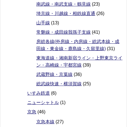
南武線・南武支線・鶴見線
(23)
埼京線・川越線・相鉄線直通
(26)
山手線
(13)
常磐線・成田線我孫子支線
(41)
房総各線(外房線・内房線・総武本線・成
田線・東金線・鹿島線・久留里線)
(31)
東海道線・湘南新宿ライン・上野東京ライ
ン・高崎線・宇都宮線
(39)
武蔵野線・京葉線
(36)
総武線快速・横須賀線
(25)
いすみ鉄道
(6)
ニューシャトル
(1)
京急
(46)
京急本線
(27)