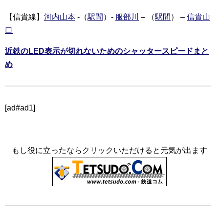
【信貴線】
河内山本
-（
駅間
）-
服部川
– （
駅間
） –
信貴山
口
近鉄のLED表示が切れないためのシャッタースピードまと
め
[ad#ad1]
もし役に立ったならクリックいただけると元気が出ます