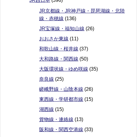
JR西日本
(396)
JR京都線・JR神戸線・琵琶湖線・北陸
線・赤穂線
(136)
JR宝塚線・福知山線
(26)
おおさか東線
(11)
和歌山線・桜井線
(37)
大和路線・関西線
(50)
大阪環状線・ゆめ咲線
(35)
奈良線
(25)
嵯峨野線・山陰本線
(26)
東西線・学研都市線
(15)
湖西線
(15)
貨物線・連絡線
(13)
阪和線・関西空港線
(33)