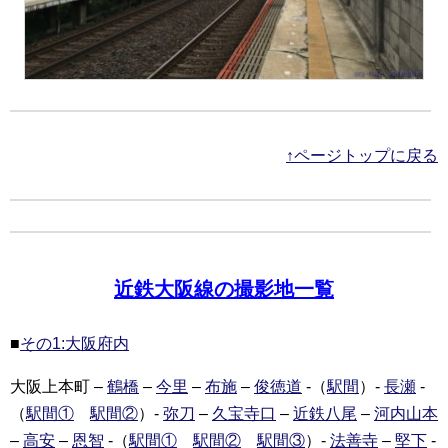
↑ページトップに戻る
近鉄大阪線の撮影地一覧
■
その1:大阪府内
大阪上本町 –
鶴橋
–
今里
–
布施
–
俊徳道
-（
駅間
）-
長瀬
-
（
駅間①
駅間②
）-
弥刀
–
久宝寺口
–
近鉄八尾
–
河内山本
–
高安
–
恩智
-（
駅間①
駅間②
駅間③
）-
法善寺
–
堅下
-