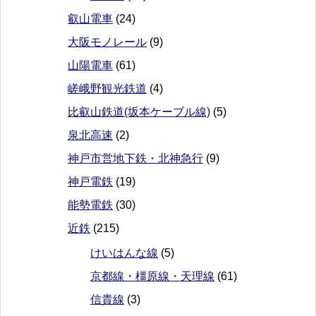
叡山電車
(24)
大阪モノレール
(9)
山陽電車
(61)
嵯峨野観光鉄道
(4)
比叡山鉄道(坂本ケーブル線)
(5)
泉北高速
(2)
神戸市営地下鉄・北神急行
(9)
神戸電鉄
(19)
能勢電鉄
(30)
近鉄
(215)
けいはんな線
(5)
京都線・橿原線・天理線
(61)
信貴線
(3)