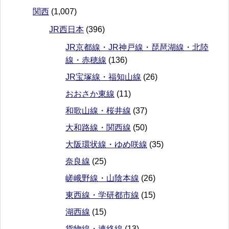
関西
(1,007)
JR西日本
(396)
JR京都線・JR神戸線・琵琶湖線・北陸
線・赤穂線
(136)
JR宝塚線・福知山線
(26)
おおさか東線
(11)
和歌山線・桜井線
(37)
大和路線・関西線
(50)
大阪環状線・ゆめ咲線
(35)
奈良線
(25)
嵯峨野線・山陰本線
(26)
東西線・学研都市線
(15)
湖西線
(15)
貨物線・連絡線
(13)