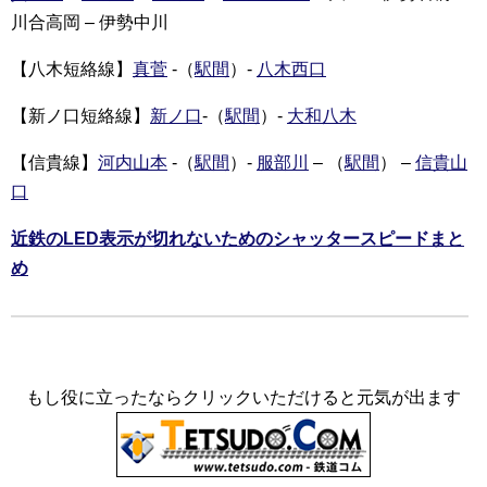
川合高岡 – 伊勢中川
【八木短絡線】
真菅
-（
駅間
）-
八木西口
【新ノ口短絡線】
新ノ口
-（
駅間
）-
大和八木
【信貴線】
河内山本
-（
駅間
）-
服部川
– （
駅間
） –
信貴山
口
近鉄のLED表示が切れないためのシャッタースピードまと
め
もし役に立ったならクリックいただけると元気が出ます