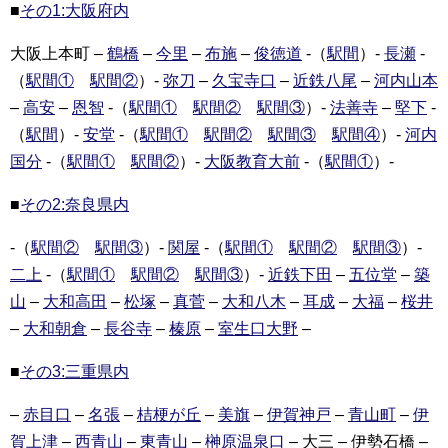
■
その1:大阪府内
大阪上本町 –
鶴橋
–
今里
–
布施
–
俊徳道
-（
駅間
）-
長瀬
-
（
駅間①
駅間②
）-
弥刀
–
久宝寺口
–
近鉄八尾
–
河内山本
–
高安
–
恩智
-（
駅間①
駅間②
駅間③
）-
法善寺
–
堅下
-
（
駅間
）-
安堂
-（
駅間①
駅間②
駅間③
駅間④
）-
河内
国分
-（
駅間①
駅間②
）-
大阪教育大前
-（
駅間①
）-
■
その2:奈良県内
-（
駅間②
駅間③
）-
関屋
-（
駅間①
駅間②
駅間③
）-
二上
-（
駅間①
駅間②
駅間③
）-
近鉄下田
–
五位堂
–
築
山
–
大和高田
–
松塚
–
真菅
–
大和八木
–
耳成
–
大福
–
桜井
–
大和朝倉
–
長谷寺
–
榛原
–
室生口大野
–
■
その3:三重県内
–
赤目口
–
名張
–
桔梗が丘
–
美旗
–
伊賀神戸
–
青山町
–
伊
賀上津
–
西青山
–
東青山
–
榊原温泉口
– 大三 – 伊勢石橋 –