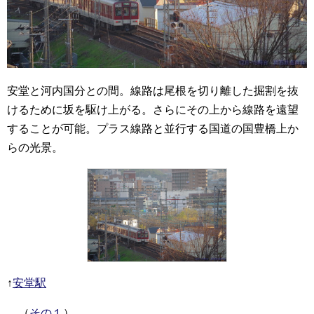
安堂と河内国分との間。線路は尾根を切り離した掘割を抜
けるために坂を駆け上がる。さらにその上から線路を遠望
することが可能。プラス線路と並行する国道の国豊橋上か
らの光景。
↑
安堂駅
（
その１
）