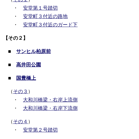
・
安堂第１号踏切
・
安堂町３付近の路地
・
安堂町３付近のガード下
【その２】
■
サンヒル柏原前
■
高井田公園
■
国豊橋上
（
その３
）
・
大和川橋梁・右岸上流側
・
大和川橋梁・右岸下流側
（
その４
）
・
安堂第２号踏切