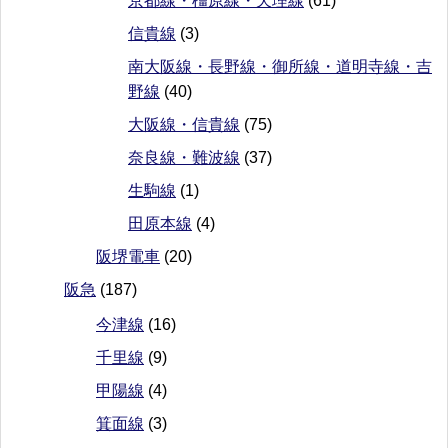
京都線・橿原線・天理線
(61)
信貴線
(3)
南大阪線・長野線・御所線・道明寺線・吉
野線
(40)
大阪線・信貴線
(75)
奈良線・難波線
(37)
生駒線
(1)
田原本線
(4)
阪堺電車
(20)
阪急
(187)
今津線
(16)
千里線
(9)
甲陽線
(4)
箕面線
(3)