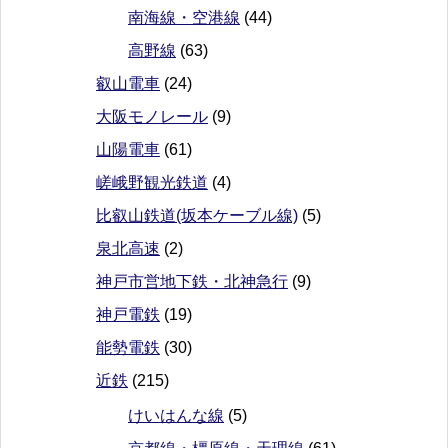
南海線・空港線
(44)
高野線
(63)
叡山電車
(24)
大阪モノレール
(9)
山陽電車
(61)
嵯峨野観光鉄道
(4)
比叡山鉄道(坂本ケーブル線)
(5)
泉北高速
(2)
神戸市営地下鉄・北神急行
(9)
神戸電鉄
(19)
能勢電鉄
(30)
近鉄
(215)
けいはんな線
(5)