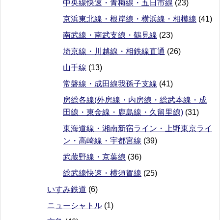
中央線快速・青梅線・五日市線
(23)
京浜東北線・根岸線・横浜線・相模線
(41)
南武線・南武支線・鶴見線
(23)
埼京線・川越線・相鉄線直通
(26)
山手線
(13)
常磐線・成田線我孫子支線
(41)
房総各線(外房線・内房線・総武本線・成
田線・東金線・鹿島線・久留里線)
(31)
東海道線・湘南新宿ライン・上野東京ライ
ン・高崎線・宇都宮線
(39)
武蔵野線・京葉線
(36)
総武線快速・横須賀線
(25)
いすみ鉄道
(6)
ニューシャトル
(1)