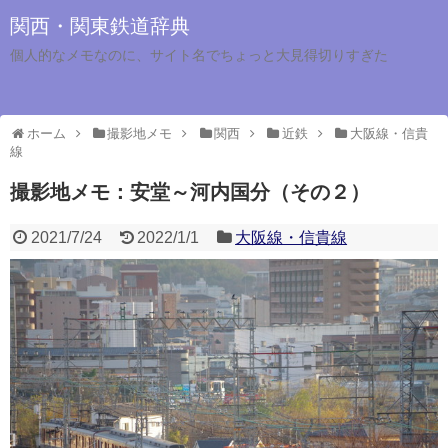
関西・関東鉄道辞典
個人的なメモなのに、サイト名でちょっと大見得切りすぎた
ホーム
撮影地メモ
関西
近鉄
大阪線・信貴
線
撮影地メモ：安堂～河内国分（その２）
2021/7/24
2022/1/1
大阪線・信貴線