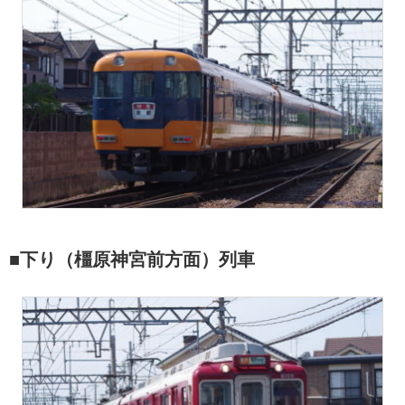
■下り（橿原神宮前方面）列車