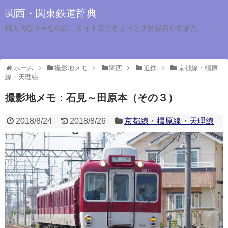
関西・関東鉄道辞典
個人的なメモなのに、サイト名でちょっと大見得切りすぎた
ホーム
撮影地メモ
関西
近鉄
京都線・橿原
線・天理線
撮影地メモ：石見～田原本（その３）
2018/8/24
2018/8/26
京都線・橿原線・天理線