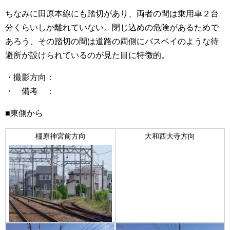
ちなみに田原本線にも踏切があり、両者の間は乗用車２台
分くらいしか離れていない。閉じ込めの危険があるためで
あろう、その踏切の間は道路の両側にバスベイのような待
避所が設けられているのが見た目に特徴的。
・撮影方向：
・ 備考 ：
■東側から
橿
原神宮前方向
大和西大寺方向