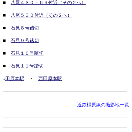
■
八尾４３０－６９付近（その２へ）
■
八尾５３０付近（その２へ）
■
石見８号踏切
■
石見９号踏切
■
石見１０号踏切
■
石見１１号踏切
↓
田原本駅
・
西田原本駅
近鉄橿原線の撮影地一覧