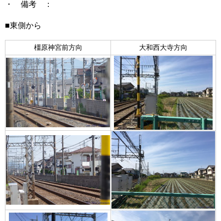
・ 備考 ：
■東側から
橿原神宮前方向
大和西大寺方向