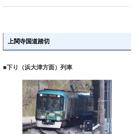
上関寺国道踏切
■下り（浜大津方面）列車