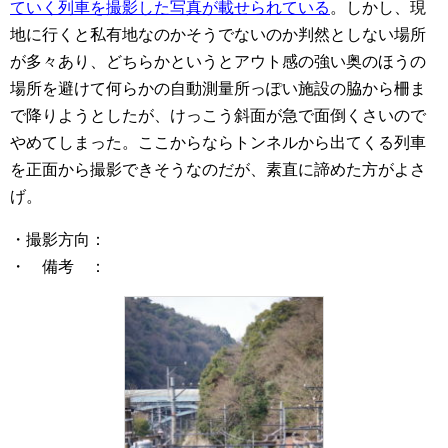
ていく列車を撮影した写真が載せられている
。しかし、現
地に行くと私有地なのかそうでないのか判然としない場所
が多々あり、どちらかというとアウト感の強い奥のほうの
場所を避けて何らかの自動測量所っぽい施設の脇から柵ま
で降りようとしたが、けっこう斜面が急で面倒くさいので
やめてしまった。ここからならトンネルから出てくる列車
を正面から撮影できそうなのだが、素直に諦めた方がよさ
げ。
・撮影方向：
・ 備考 ：