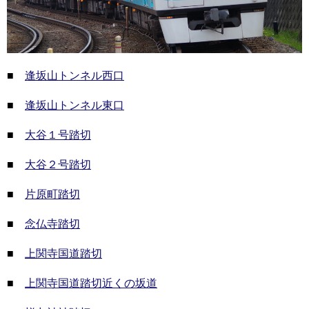
■
逢坂山トンネル西口
■
逢坂山トンネル東口
■
大谷１号踏切
■
大谷２号踏切
■
片原町踏切
■
念仏寺踏切
■
上関寺国道踏切
■
上関寺国道踏切近くの坂道