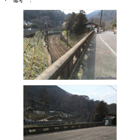
・ 備考 ：