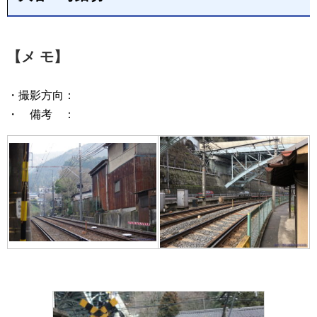
【メ モ】
・撮影方向：
・ 備考 ：