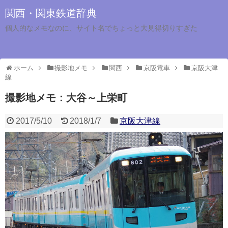
関西・関東鉄道辞典
個人的なメモなのに、サイト名でちょっと大見得切りすぎた
ホーム
撮影地メモ
関西
京阪電車
京阪大津
線
撮影地メモ：大谷～上栄町
2017/5/10
2018/1/7
京阪大津線