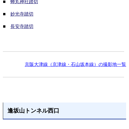
■
蝉丸神社踏切
■
妙光寺踏切
■
長安寺踏切
京阪大津線（京津線・石山坂本線）の撮影地一覧
逢坂山トンネル西口