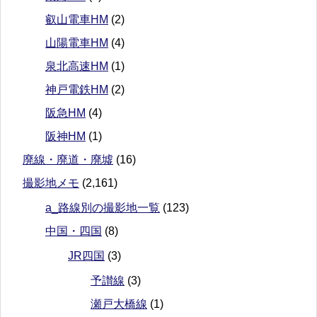
叡山電車HM
(2)
山陽電車HM
(4)
泉北高速HM
(1)
神戸電鉄HM
(2)
阪急HM
(4)
阪神HM
(1)
廃線・廃道・廃墟
(16)
撮影地メモ
(2,161)
a_路線別の撮影地一覧
(123)
中国・四国
(8)
JR四国
(3)
予讃線
(3)
瀬戸大橋線
(1)