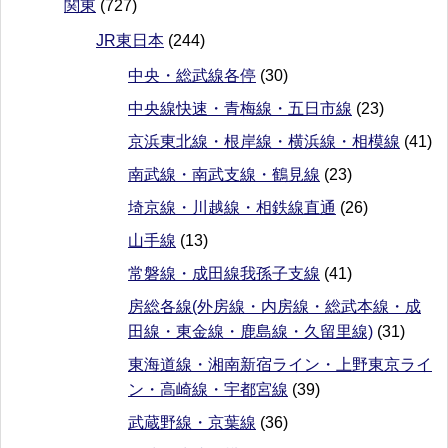
関東
(727)
JR東日本
(244)
中央・総武線各停
(30)
中央線快速・青梅線・五日市線
(23)
京浜東北線・根岸線・横浜線・相模線
(41)
南武線・南武支線・鶴見線
(23)
埼京線・川越線・相鉄線直通
(26)
山手線
(13)
常磐線・成田線我孫子支線
(41)
房総各線(外房線・内房線・総武本線・成
田線・東金線・鹿島線・久留里線)
(31)
東海道線・湘南新宿ライン・上野東京ライ
ン・高崎線・宇都宮線
(39)
武蔵野線・京葉線
(36)