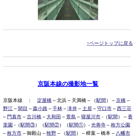
↑ページトップに戻る
京阪本線の撮影地一覧
京阪本線 ：
淀屋橋
– 北浜 – 天満橋 – （
駅間
） –
京橋
–
野江
–
関目
–
森小路
–
千林
–
滝井
–
土居
–
守口市
–
西三荘
–
門真市
–
古川橋
–
大和田
–
萱島
–
寝屋川市
-（
駅間
） –
香
里園
-（
駅間③
）（
駅間②
）（
駅間①
）-
光善寺
–
枚方公園
–
枚方市
– 御殿山 –
牧野
– （
駅間
） – 樟葉 – 橋本 –
八幡市