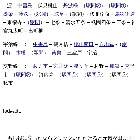
–
淀
–
中書島
– 伏見桃山 –
丹波橋
-（
駅間②
）（
駅間①
）-
墨染
–
藤森
-（
駅間
）-
深草
-（駅間）- 伏見稲荷 –
鳥羽街道
– 東福寺 -（
駅間
） – 七条 – 清水五条 – 祇園四条 – 三条 – 神
宮丸太町 – 出町柳
宇治線 ：
中書島
– 観月橋 –
桃山南口
–
六地蔵
-（
駅
間
）-
木幡
-（
駅間
）-
黄檗
– 三室戸 – 宇治
交野線 ：
枚方市
–
宮之阪
–
星ヶ丘
– 村野 –
郡津
–
交野
市
-（
駅間②
）- 河内森 -（
駅間①
）（
駅間②
）（駅間③）-
私市
[ad#ad1]
もし役に立ったならクリックいただけると元気が出ます