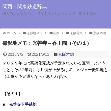
関西・関東鉄道辞典
個人的なメモなのに、サイト名でちょっと大見得切りすぎた
ホーム
撮影地メモ
関西
京阪電車
京阪本線
撮影地メモ：光善寺～香里園（その１）
2018/7/5
2021/6/13
京阪本線
２０２９年には高架化完成が予定されている区間。という
ことはその2年前には片側が上がるはず。メジャー撮影地も
（工事が予定通りなら）あとわずか。
【その１】
■
光善寺下手踏切