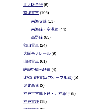
北大阪急行
(6)
南海電車
(106)
南海支線
(13)
南海線・空港線
(44)
高野線
(63)
叡山電車
(24)
大阪モノレール
(9)
山陽電車
(61)
嵯峨野観光鉄道
(4)
比叡山鉄道(坂本ケーブル線)
(5)
泉北高速
(2)
神戸市営地下鉄・北神急行
(9)
神戸電鉄
(19)