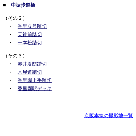
■
中振歩道橋
（その２）
・
香里６号踏切
・
天神前踏切
・
一本松踏切
（その３）
・
赤井堤防踏切
・
木屋道踏切
・
香里園上手踏切
・
香里園駅デッキ
京阪本線の撮影地一覧