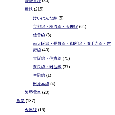
能勢電鉄
(30)
近鉄
(215)
けいはんな線
(5)
京都線・橿原線・天理線
(61)
信貴線
(3)
南大阪線・長野線・御所線・道明寺線・吉
野線
(40)
大阪線・信貴線
(75)
奈良線・難波線
(37)
生駒線
(1)
田原本線
(4)
阪堺電車
(20)
阪急
(187)
今津線
(16)