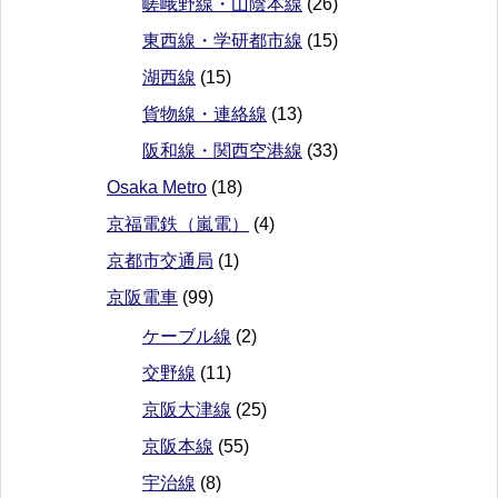
嵯峨野線・山陰本線
(26)
東西線・学研都市線
(15)
湖西線
(15)
貨物線・連絡線
(13)
阪和線・関西空港線
(33)
Osaka Metro
(18)
京福電鉄（嵐電）
(4)
京都市交通局
(1)
京阪電車
(99)
ケーブル線
(2)
交野線
(11)
京阪大津線
(25)
京阪本線
(55)
宇治線
(8)