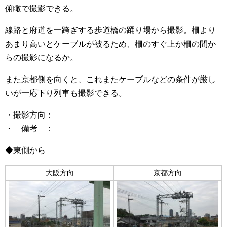
俯瞰で撮影できる。
線路と府道を一跨ぎする歩道橋の踊り場から撮影。柵より
あまり高いとケーブルが被るため、柵のすぐ上か柵の間か
らの撮影になるか。
また京都側を向くと、これまたケーブルなどの条件が厳し
いが一応下り列車も撮影できる。
・撮影方向：
・ 備考 ：
◆東側から
大阪方向
京都方向