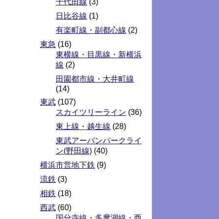
千代田線
(3)
日比谷線
(1)
有楽町線・副都心線
(2)
東急
(16)
東横線・目黒線・新横浜
線
(2)
田園都市線・大井町線
(14)
東武
(107)
スカイツリーライン
(36)
東上線・越生線
(28)
東武アーバンパークライ
ン(野田線)
(40)
横浜市営地下鉄
(9)
流鉄
(3)
相鉄
(18)
西武
(60)
国分寺線・多摩湖線・西