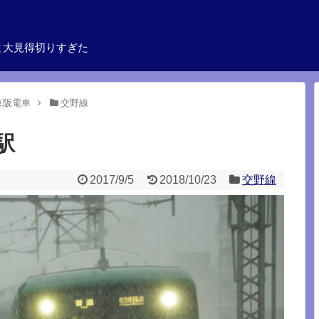
と大見得切りすぎた
京阪電車
交野線
駅
2017/9/5
2018/10/23
交野線