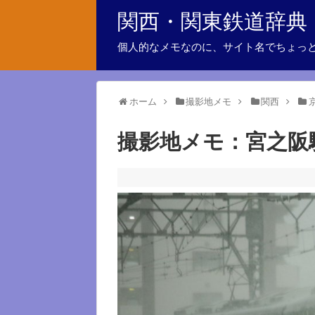
関西・関東鉄道辞典
個人的なメモなのに、サイト名でちょっ
ホーム
撮影地メモ
関西
撮影地メモ：宮之阪