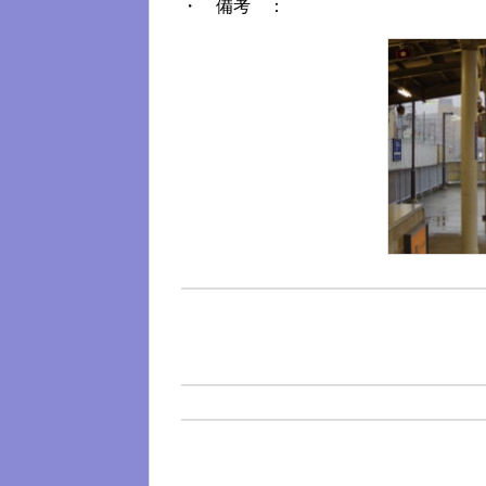
・ 備考 ：