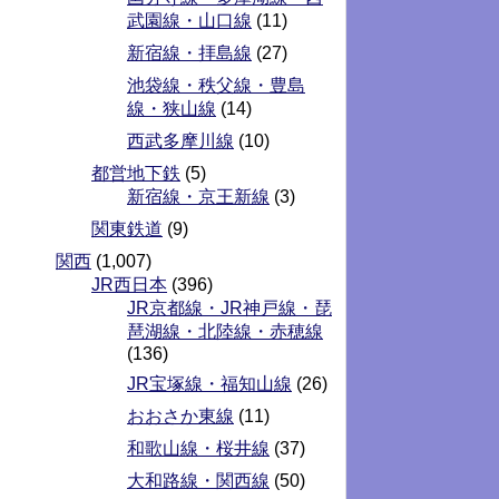
武園線・山口線
(11)
新宿線・拝島線
(27)
池袋線・秩父線・豊島
線・狭山線
(14)
西武多摩川線
(10)
都営地下鉄
(5)
新宿線・京王新線
(3)
関東鉄道
(9)
関西
(1,007)
JR西日本
(396)
JR京都線・JR神戸線・琵
琶湖線・北陸線・赤穂線
(136)
JR宝塚線・福知山線
(26)
おおさか東線
(11)
和歌山線・桜井線
(37)
大和路線・関西線
(50)