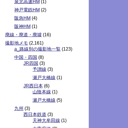
泉北高速HM
(1)
神戸電鉄HM
(2)
阪急HM
(4)
阪神HM
(1)
廃線・廃道・廃墟
(16)
撮影地メモ
(2,161)
a_路線別の撮影地一覧
(123)
中国・四国
(8)
JR四国
(3)
予讃線
(3)
瀬戸大橋線
(1)
JR西日本
(6)
山陰本線
(1)
瀬戸大橋線
(5)
九州
(3)
西日本鉄道
(3)
天神大牟田線
(1)