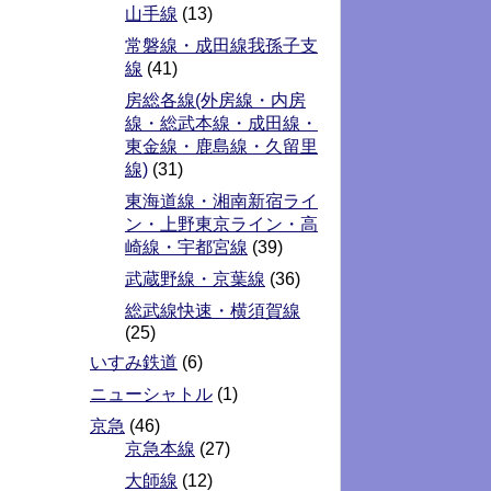
山手線
(13)
常磐線・成田線我孫子支
線
(41)
房総各線(外房線・内房
線・総武本線・成田線・
東金線・鹿島線・久留里
線)
(31)
東海道線・湘南新宿ライ
ン・上野東京ライン・高
崎線・宇都宮線
(39)
武蔵野線・京葉線
(36)
総武線快速・横須賀線
(25)
いすみ鉄道
(6)
ニューシャトル
(1)
京急
(46)
京急本線
(27)
大師線
(12)