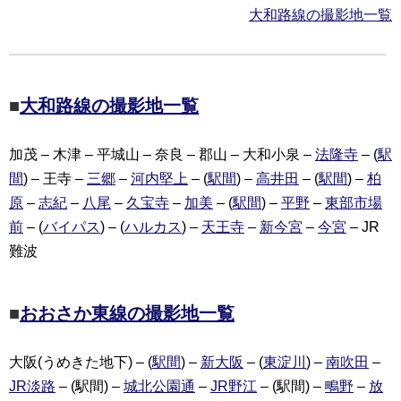
大和路線の撮影地一覧
■
大和路線の撮影地一覧
加茂 – 木津 – 平城山 – 奈良 – 郡山 – 大和小泉 –
法隆寺
– (
駅
間
) – 王寺 –
三郷
–
河内堅上
– (
駅間
) –
高井田
– (
駅間
) –
柏
原
–
志紀
–
八尾
–
久宝寺
–
加美
– (
駅間
) –
平野
–
東部市場
前
– (
バイパス
) – (
ハルカス
) –
天王寺
–
新今宮
–
今宮
– JR
難波
■
おおさか東線の撮影地一覧
大阪(うめきた地下) – (
駅間
) –
新大阪
– (
東淀川
) –
南吹田
–
JR淡路
– (駅間) –
城北公園通
–
JR野江
– (駅間) –
鴫野
–
放