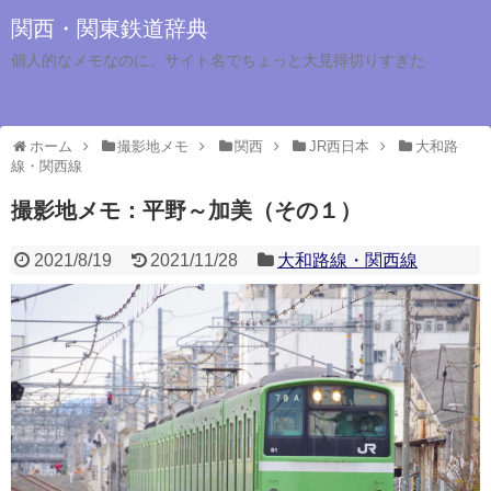
関西・関東鉄道辞典
個人的なメモなのに、サイト名でちょっと大見得切りすぎた
ホーム
撮影地メモ
関西
JR西日本
大和路
線・関西線
撮影地メモ：平野～加美（その１）
2021/8/19
2021/11/28
大和路線・関西線