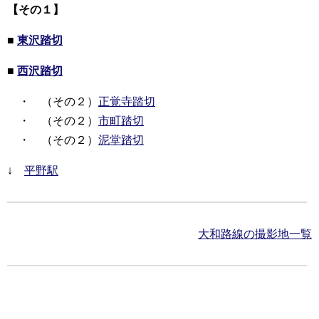
【その１】
■
東沢踏切
■
西沢踏切
・ （その２）
正覚寺踏切
・ （その２）
市町踏切
・ （その２）
泥堂踏切
↓
平野駅
大和路線の撮影地一覧