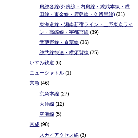
房総各線(外房線・内房線・総武本線・成
田線・東金線・鹿島線・久留里線)
(31)
東海道線・湘南新宿ライン・上野東京ライ
ン・高崎線・宇都宮線
(39)
武蔵野線・京葉線
(36)
総武線快速・横須賀線
(25)
いすみ鉄道
(6)
ニューシャトル
(1)
京急
(46)
京急本線
(27)
大師線
(12)
空港線
(5)
京成
(98)
スカイアクセス線
(3)