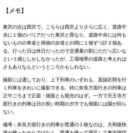
【メモ】
東沢の次は西沢で、こちらは西沢よりさらに広く、道路中
央に１個のバリアだった東沢と異なり、道路中央には何も
ないものの車道と両側の歩道との間に１個ずつ計２個あ
る。行った日は休日だったので交通量の割にだだっ広いな
という感じしかしなかったが、工場地帯の道路と考えれば
さもありなんというところかもしれない。
撮影には適しており、上下列車のいずれも、直線区間を行
く列車をきれいに撮影できる。特に奈良方面行きの列車は
正午ごろまで正面・側面とも順光のはず。一方で天王寺方
面行きの列車は日の長い時期の夕方でも側面には陽が回ら
ない。
備考：奈良方面行きの列車が普通の１枚なのは、大和路快
速が被ったからではなく、普通を撮って満足して東沢踏切