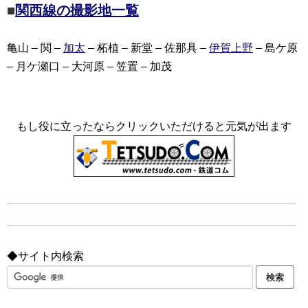
■
関西線の撮影地一覧
亀山 – 関 –
加太
– 柘植 – 新堂 – 佐那具 –
伊賀上野
– 島ケ原
– 月ケ瀬口 – 大河原 – 笠置 – 加茂
もし役に立ったならクリックいただけると元気が出ます
◆サイト内検索