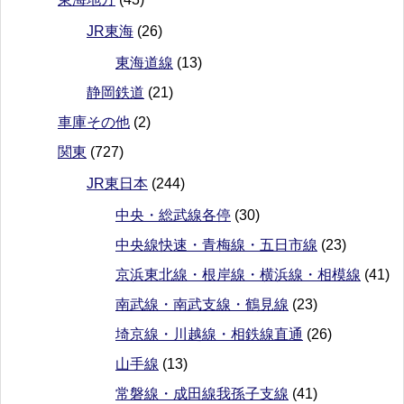
JR東海
(26)
東海道線
(13)
静岡鉄道
(21)
車庫その他
(2)
関東
(727)
JR東日本
(244)
中央・総武線各停
(30)
中央線快速・青梅線・五日市線
(23)
京浜東北線・根岸線・横浜線・相模線
(41)
南武線・南武支線・鶴見線
(23)
埼京線・川越線・相鉄線直通
(26)
山手線
(13)
常磐線・成田線我孫子支線
(41)