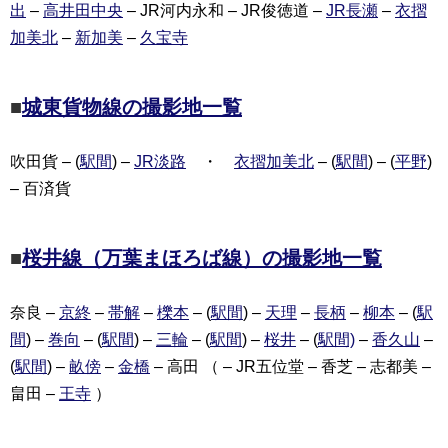
出
–
高井田中央
– JR河内永和 – JR俊徳道 –
JR長瀬
–
衣摺
加美北
–
新加美
–
久宝寺
■
城東貨物線の撮影地一覧
吹田貨 – (
駅間
) –
JR淡路
・
衣摺加美北
– (
駅間
) – (
平野
)
– 百済貨
■
桜井線（万葉まほろば線）の撮影地一覧
奈良 –
京終
–
帯解
–
櫟本
– (
駅間
) –
天理
–
長柄
–
柳本
– (
駅
間
) –
巻向
– (
駅間
) –
三輪
– (
駅間
) –
桜井
– (
駅間)
–
香久山
–
(
駅間
) –
畝傍
–
金橋
– 高田 （ – JR五位堂 – 香芝 – 志都美 –
畠田 –
王寺
）