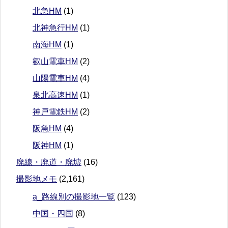
北急HM
(1)
北神急行HM
(1)
南海HM
(1)
叡山電車HM
(2)
山陽電車HM
(4)
泉北高速HM
(1)
神戸電鉄HM
(2)
阪急HM
(4)
阪神HM
(1)
廃線・廃道・廃墟
(16)
撮影地メモ
(2,161)
a_路線別の撮影地一覧
(123)
中国・四国
(8)