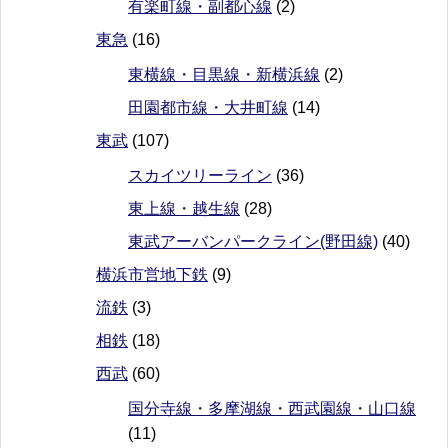
有楽町線・副都心線
(2)
東急
(16)
東横線・目黒線・新横浜線
(2)
田園都市線・大井町線
(14)
東武
(107)
スカイツリーライン
(36)
東上線・越生線
(28)
東武アーバンパークライン(野田線)
(40)
横浜市営地下鉄
(9)
流鉄
(3)
相鉄
(18)
西武
(60)
国分寺線・多摩湖線・西武園線・山口線
(11)