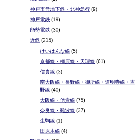
神戸市営地下鉄・北神急行
(9)
神戸電鉄
(19)
能勢電鉄
(30)
近鉄
(215)
けいはんな線
(5)
京都線・橿原線・天理線
(61)
信貴線
(3)
南大阪線・長野線・御所線・道明寺線・吉
野線
(40)
大阪線・信貴線
(75)
奈良線・難波線
(37)
生駒線
(1)
田原本線
(4)