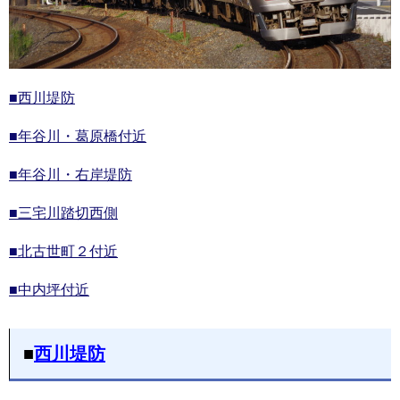
■西川堤防
■年谷川・葛原橋付近
■年谷川・右岸堤防
■三宅川踏切西側
■北古世町２付近
■中内坪付近
■
西川堤防