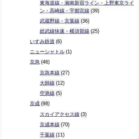
東海道線・湘南新宿ライン・上野東京ライ
ン・高崎線・宇都宮線
(39)
武蔵野線・京葉線
(36)
総武線快速・横須賀線
(25)
いすみ鉄道
(6)
ニューシャトル
(1)
京急
(46)
京急本線
(27)
大師線
(12)
空港線
(5)
京成
(98)
スカイアクセス線
(3)
京成本線
(70)
千葉線
(11)