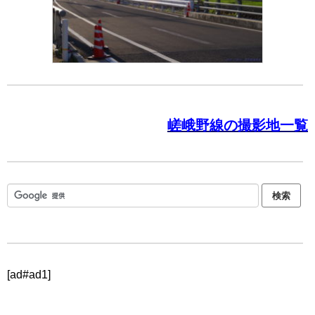
嵯峨野線の撮影地一覧
[ad#ad1]