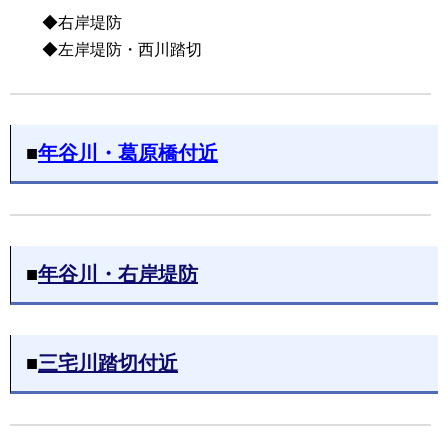
◆右岸堤防
◆左岸堤防・西川踏切
■
年谷川・葛原橋付近
■
年谷川・右岸堤防
■
三宅川踏切付近