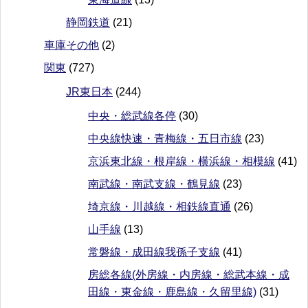
静岡鉄道
(21)
車庫その他
(2)
関東
(727)
JR東日本
(244)
中央・総武線各停
(30)
中央線快速・青梅線・五日市線
(23)
京浜東北線・根岸線・横浜線・相模線
(41)
南武線・南武支線・鶴見線
(23)
埼京線・川越線・相鉄線直通
(26)
山手線
(13)
常磐線・成田線我孫子支線
(41)
房総各線(外房線・内房線・総武本線・成
田線・東金線・鹿島線・久留里線)
(31)