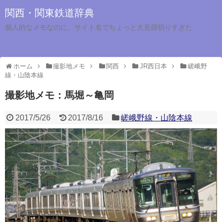
関西・関東鉄道辞典
個人的なメモなのに、サイト名でちょっと大見得切りすぎた
ホーム
撮影地メモ
関西
JR西日本
嵯峨野
線・山陰本線
撮影地メモ：馬堀～亀岡
2017/5/26
2017/8/16
嵯峨野線・山陰本線