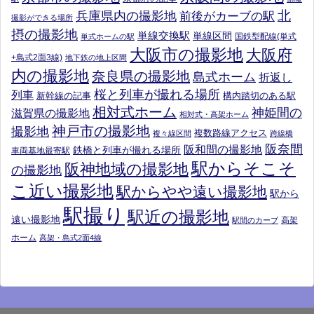
北
兵庫県内の撮影地
前後がカーブの駅
撮影ができる場所
摂の撮影地
単線交換駅
単線区間
国鉄型配線(単式
単式ホームの駅
大阪市の撮影地
大阪府
+島式2面3線)
地下鉄の地上区間
内の撮影地
奈良県の撮影地
島式ホーム
折返し
桜と列車が撮れる場所
列車
新幹線の記事
構内踏切のある駅
相対式ホーム
神姫間の
滋賀県の撮影地
相対式・高架ホーム
神戸市の撮影地
撮影地
複数路線アクセス
複々線区間
跨線橋
阪奈間
阪和間の撮影地
鉄橋と列車が撮れる場所
車両基地最寄駅
駅からそこそ
阪神地域の撮影地
の撮影地
こ近い撮影地
駅からやや遠い撮影地
駅から
駅撮り
駅近の撮影地
遠い撮影地
高架
駅間のカーブ
ホーム
高架・島式2面4線