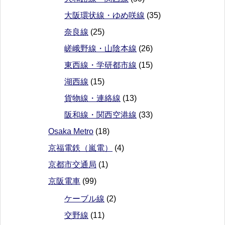
大阪環状線・ゆめ咲線
(35)
奈良線
(25)
嵯峨野線・山陰本線
(26)
東西線・学研都市線
(15)
湖西線
(15)
貨物線・連絡線
(13)
阪和線・関西空港線
(33)
Osaka Metro
(18)
京福電鉄（嵐電）
(4)
京都市交通局
(1)
京阪電車
(99)
ケーブル線
(2)
交野線
(11)