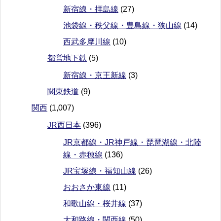
新宿線・拝島線
(27)
池袋線・秩父線・豊島線・狭山線
(14)
西武多摩川線
(10)
都営地下鉄
(5)
新宿線・京王新線
(3)
関東鉄道
(9)
関西
(1,007)
JR西日本
(396)
JR京都線・JR神戸線・琵琶湖線・北陸
線・赤穂線
(136)
JR宝塚線・福知山線
(26)
おおさか東線
(11)
和歌山線・桜井線
(37)
大和路線・関西線
(50)