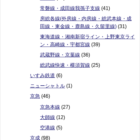
常磐線・成田線我孫子支線
(41)
房総各線(外房線・内房線・総武本線・成
田線・東金線・鹿島線・久留里線)
(31)
東海道線・湘南新宿ライン・上野東京ライ
ン・高崎線・宇都宮線
(39)
武蔵野線・京葉線
(36)
総武線快速・横須賀線
(25)
いすみ鉄道
(6)
ニューシャトル
(1)
京急
(46)
京急本線
(27)
大師線
(12)
空港線
(5)
京成
(98)