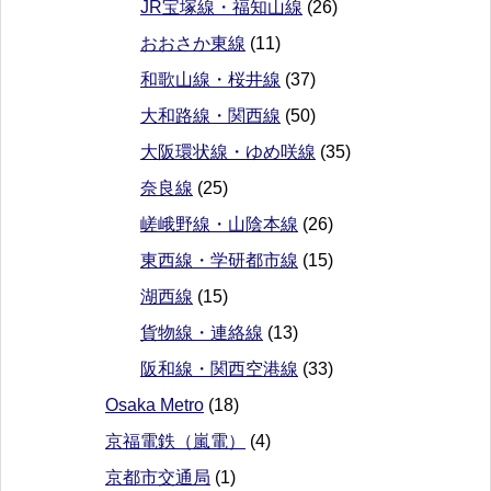
JR宝塚線・福知山線
(26)
おおさか東線
(11)
和歌山線・桜井線
(37)
大和路線・関西線
(50)
大阪環状線・ゆめ咲線
(35)
奈良線
(25)
嵯峨野線・山陰本線
(26)
東西線・学研都市線
(15)
湖西線
(15)
貨物線・連絡線
(13)
阪和線・関西空港線
(33)
Osaka Metro
(18)
京福電鉄（嵐電）
(4)
京都市交通局
(1)