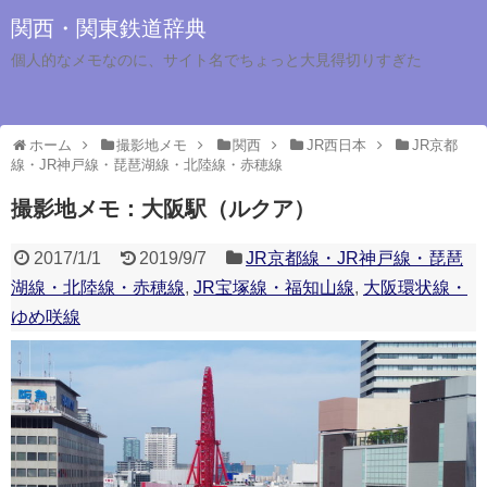
関西・関東鉄道辞典
個人的なメモなのに、サイト名でちょっと大見得切りすぎた
ホーム
撮影地メモ
関西
JR西日本
JR京都
線・JR神戸線・琵琶湖線・北陸線・赤穂線
撮影地メモ：大阪駅（ルクア）
2017/1/1
2019/9/7
JR京都線・JR神戸線・琵琶
湖線・北陸線・赤穂線
,
JR宝塚線・福知山線
,
大阪環状線・
ゆめ咲線