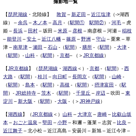
撮影地一覧
【
琵琶湖線
・北陸線】
敦賀
–
新疋田
–
近江塩津
（->湖西
線） –
余呉
–
木ノ本
–
高月
-（
駅間①
駅間②
）-
河毛
– 虎
姫 –
長浜
–
田村
– 坂田 –
米原
–
彦根
– 南彦根 – 河瀬 –
稲枝
–
能登川
–
安土
–
近江八幡
–
篠原
–
野洲
–
守山
– 栗東 – 草
津 –
南草津
–
瀬田
–
石山
-（
駅間
）-
膳所
-（
駅間
）-
大津
-
（
駅間
）-
山科
-（
駅間
）-
京都
– （＞
JR京都線
）
【
JR京都線
】（
琵琶湖線
・
湖西線
＜）-
京都
-（
駅間
）-
西
大路
-（
駅間
）-
桂川
–
向日町
–
長岡京
-（
駅間
）-
山崎
-
（
駅間
）-
島本
-（
駅間
）-
高槻
-（
駅間
）-
摂津富田
-（
駅
間
）-
JR総持寺
–
茨木
-（
駅間
）-
千里丘
–
岸辺
– 吹田 –
東
淀川
–
新大阪
-（
駅間
）-
大阪
-（＞
JR神戸線
）
【
湖西線
】（
JR京都線
＜）
山科
–
大津京
–
唐崎
–
比叡山坂
本
–
おごと温泉
–
堅田
–
小野
– 和邇 – 蓬莱 – 志賀 –
比良
–
近江舞子
– 北小松 – 近江高島 – 安曇川 – 新旭 – 近江今津 –