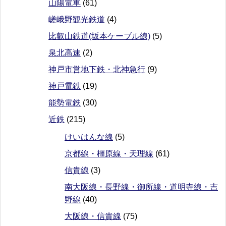
山陽電車
(61)
嵯峨野観光鉄道
(4)
比叡山鉄道(坂本ケーブル線)
(5)
泉北高速
(2)
神戸市営地下鉄・北神急行
(9)
神戸電鉄
(19)
能勢電鉄
(30)
近鉄
(215)
けいはんな線
(5)
京都線・橿原線・天理線
(61)
信貴線
(3)
南大阪線・長野線・御所線・道明寺線・吉
野線
(40)
大阪線・信貴線
(75)