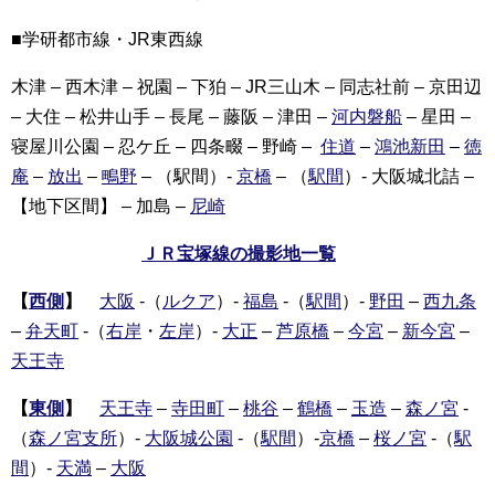
■学研都市線・JR東西線
木津 – 西木津 – 祝園 – 下狛 – JR三山木 – 同志社前 – 京田辺
– 大住 – 松井山手 – 長尾 – 藤阪 – 津田 –
河内磐船
– 星田 –
寝屋川公園 – 忍ケ丘 – 四条畷 – 野崎 –
住道
–
鴻池新田
–
徳
庵
–
放出
–
鴫野
– （駅間）-
京橋
– （
駅間
）- 大阪城北詰 –
【地下区間】 – 加島 –
尼崎
ＪＲ宝塚線の撮影地一覧
【
西側
】
大阪
-（
ルクア
）-
福島
-（
駅間
）-
野田
–
西九条
–
弁天町
-（
右岸
・
左岸
）-
大正
–
芦原橋
–
今宮
–
新今宮
–
天王寺
【
東側
】
天王寺
–
寺田町
–
桃谷
–
鶴橋
–
玉造
–
森ノ宮
-
（
森ノ宮支所
）-
大阪城公園
-（
駅間
）-
京橋
–
桜ノ宮
-（
駅
間
）-
天満
–
大阪