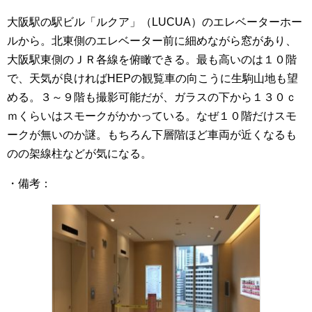
大阪駅の駅ビル「ルクア」（LUCUA）のエレベーターホー
ルから。北東側のエレベーター前に細めながら窓があり、
大阪駅東側のＪＲ各線を俯瞰できる。最も高いのは１０階
で、天気が良ければHEPの観覧車の向こうに生駒山地も望
める。３～９階も撮影可能だが、ガラスの下から１３０ｃ
ｍくらいはスモークがかかっている。なぜ１０階だけスモ
ークが無いのか謎。もちろん下層階ほど車両が近くなるも
のの架線柱などが気になる。
・備考：