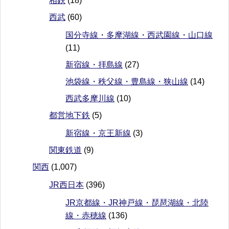
相鉄
(18)
西武
(60)
国分寺線・多摩湖線・西武園線・山口線
(11)
新宿線・拝島線
(27)
池袋線・秩父線・豊島線・狭山線
(14)
西武多摩川線
(10)
都営地下鉄
(5)
新宿線・京王新線
(3)
関東鉄道
(9)
関西
(1,007)
JR西日本
(396)
JR京都線・JR神戸線・琵琶湖線・北陸
線・赤穂線
(136)