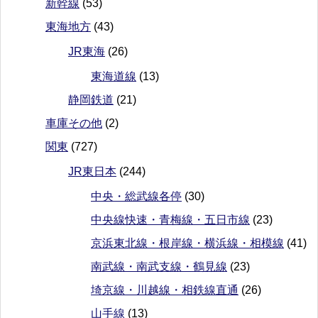
新幹線
(53)
東海地方
(43)
JR東海
(26)
東海道線
(13)
静岡鉄道
(21)
車庫その他
(2)
関東
(727)
JR東日本
(244)
中央・総武線各停
(30)
中央線快速・青梅線・五日市線
(23)
京浜東北線・根岸線・横浜線・相模線
(41)
南武線・南武支線・鶴見線
(23)
埼京線・川越線・相鉄線直通
(26)
山手線
(13)