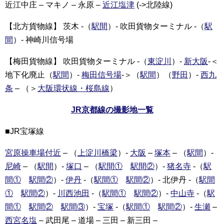
近江中庄 – マキノ – 永原 –
近江塩津
(->北陸線)
【北方貨物線】 茨木 -（
駅間
）- 吹田貨物ターミナル -（
駅
間
）- 神崎川信号場
【梅田貨物線】 吹田貨物ターミナル -（
東淀川
）-
新大阪
-＜
地下化廃止（
駅間
）-
梅田信号場
-＞（
駅間
）（
野田
）-
西九
条
– （＞
大阪環状線・桜島線
）
JR京都線の撮影地一覧
■JR宝塚線
宮原操車場付近
– （
上
淀川橋梁
）-
大阪
–
塚本
– （
駅間
）-
尼崎
– （
駅間
）-
塚口
– （
駅間①
駅間②
）-
猪名寺
-（
駅
間①
駅間②
）-
伊丹
-（
駅間①
駅間②
）- 北伊丹 -（
駅間
①
駅間②
）-
川西池田
-（
駅間①
駅間②
）-
中山寺
-（
駅
間①
駅間②
駅間③
）-
宝塚
-（
駅間①
駅間②
）-
生瀬
–
西宮名塩
– 武田尾 – 道場 – 三田 – 新三田 –