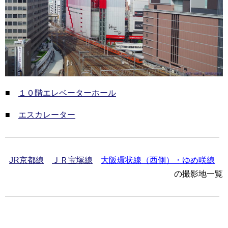
■
１０階エレベーターホール
■
エスカレーター
JR京都線
ＪＲ宝塚線
大阪環状線（西側）・ゆめ咲線
の撮影地一覧