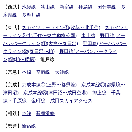
【西武】
池袋線
狭山線
新宿線
拝島線
国分寺線
多
摩湖線
多摩川線
【東武】
スカイツリーライン①(浅草～北千住)
スカイツリ
ーライン②(北千住〜東武動物公園)
東上線
野田線(アー
バンパークライン)①(大宮〜春日部)
野田線(アーバンパー
クライン)②(春日部〜柏)
野田線(アーバンパークライ
ン)③(柏〜船橋)
亀戸線
【京急】
本線
空港線
大師線
【京成】
京成本線①(上野〜都県境)
京成本線②(都県境〜
津田沼)
京成本線③(津田沼〜成田空港)
押上線
千葉
線・千原線
金町線
成田スカイアクセス
【相鉄】
本線
新横浜線
【都営】
新宿線