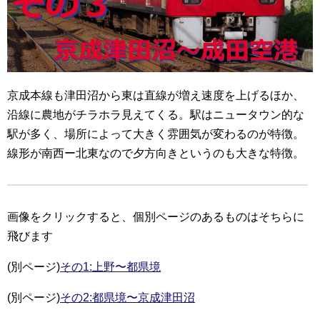
京成本線も津田沼から東は直線が増え速度を上げるほか、
沿線に農地がチラホラ見えてくる。駅はニュータウン的な
駅が多く、場所によって大きく雰囲気が変わるのが特徴。
線形が南西ー北東なので夕方向きというのも大きな特徴。
画像をクリックすると、個別ページのあるものはそちらに
飛びます
(別ページ)
その1:上野〜都県境
(別ページ)
その2:都県境〜京成津田沼