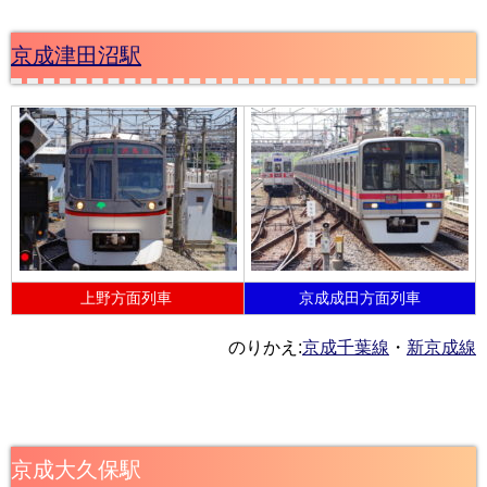
京成津田沼駅
上野方面列車
京成成田方面列車
のりかえ:
京成千葉線
・
新京成線
京成大久保駅