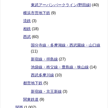
東武アーバンパークライン(野田線)
(40)
横浜市営地下鉄
(9)
流鉄
(3)
相鉄
(18)
西武
(60)
国分寺線・多摩湖線・西武園線・山口線
(11)
新宿線・拝島線
(27)
池袋線・秩父線・豊島線・狭山線
(14)
西武多摩川線
(10)
都営地下鉄
(5)
新宿線・京王新線
(3)
関東鉄道
(9)
関西
(1,007)