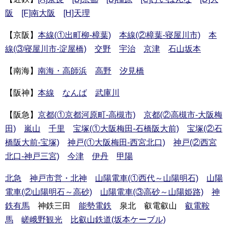
阪
[F]南大阪
[H]天理
【京阪】
本線(①出町柳-樟葉)
本線(②樟葉-寝屋川市)
本
線(③寝屋川市-淀屋橋)
交野
宇治
京津
石山坂本
【南海】
南海・高師浜
高野
汐見橋
【阪神】
本線
なんば
武庫川
【阪急】
京都(①京都河原町-高槻市)
京都(②高槻市-大阪梅
田)
嵐山
千里
宝塚(①大阪梅田-石橋阪大前)
宝塚(②石
橋阪大前-宝塚)
神戸(①大阪梅田-西宮北口)
神戸(②西宮
北口-神戸三宮)
今津
伊丹
甲陽
北急
神戸市営・北神
山陽電車(①西代～山陽明石)
山陽
電車(②山陽明石～高砂)
山陽電車(③高砂～山陽姫路)
神
鉄有馬
神鉄三田
能勢電鉄
泉北 叡電叡山
叡電鞍
馬
嵯峨野観光
比叡山鉄道(坂本ケーブル)