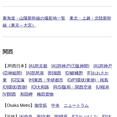
東海道・山陽新幹線の撮影地一覧
東北・上越・北陸新幹
線（東京～大宮）
関西
【JR西日本】
[A]JR京都
[A]JR神戸(①阪神間)
[A]JR神戸
(②神姫間)
[A]琵琶湖
[B]湖西
[D]嵯峨野
[F]おおさか
東
[G]宝塚
[H]東西・学研都市
[O/P]環状(東側)・桜島
[O]環状(西側)
[Q]大和路
[R/S]阪和・関西空港
[U]桜井
[V]関西
和田岬
梅田貨物
【Osaka Metro】
御堂筋
中央
ニュートラム
【近鉄】
[A]奈良
[B]京都
[B]橿原
[C]けいはんな
[D]大