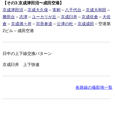
【その3:京成津田沼〜成田空港】
京成津田沼
–
京成大久保
–
実籾
–
八千代台
–
京成大和田
–
勝田台
–
志津
–
ユーカリが丘
–
京成臼井
–
京成佐倉
–
大佐
倉
–
京成酒々井
–
宗吾参道
–
公津の杜
–
京成成田
– 空港第
2ビル – 成田空港
日中の上下線交換パターン
京成臼井 上下快速
各路線の撮影地一覧