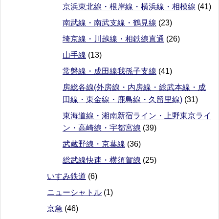
京浜東北線・根岸線・横浜線・相模線
(41)
南武線・南武支線・鶴見線
(23)
埼京線・川越線・相鉄線直通
(26)
山手線
(13)
常磐線・成田線我孫子支線
(41)
房総各線(外房線・内房線・総武本線・成
田線・東金線・鹿島線・久留里線)
(31)
東海道線・湘南新宿ライン・上野東京ライ
ン・高崎線・宇都宮線
(39)
武蔵野線・京葉線
(36)
総武線快速・横須賀線
(25)
いすみ鉄道
(6)
ニューシャトル
(1)
京急
(46)