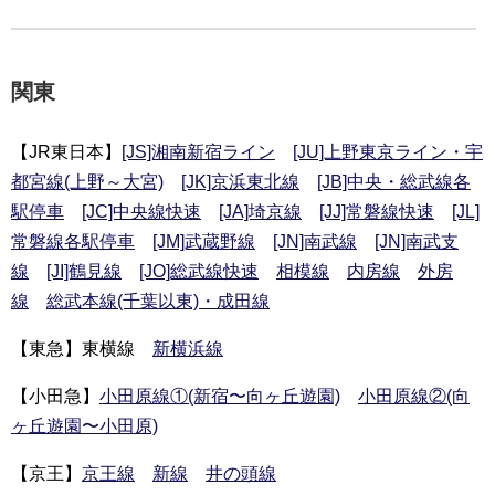
関東
【JR東日本】
[JS]湘南新宿ライン
[JU]上野東京ライン・宇
都宮線(上野～大宮)
[JK]京浜東北線
[JB]中央・総武線各
駅停車
[JC]中央線快速
[JA]埼京線
[JJ]常磐線快速
[JL]
常磐線各駅停車
[JM]武蔵野線
[JN]南武線
[JN]南武支
線
[JI]鶴見線
[JO]総武線快速
相模線
内房線
外房
線
総武本線(千葉以東)・成田線
【東急】東横線
新横浜線
【小田急】
小田原線①(新宿〜向ヶ丘遊園)
小田原線②(向
ヶ丘遊園〜小田原)
【京王】
京王線
新線
井の頭線