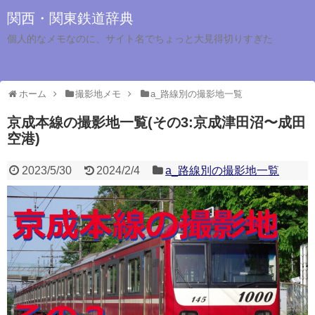
関西・関東鉄道辞典
個人的なメモなのに、サイト名でちょっと大見得切りすぎた
ホーム
撮影地メモ
a_路線別の撮影地一覧
京成本線の撮影地一覧(その3:京成津田沼〜成田
空港)
2023/5/30
2024/2/4
a_路線別の撮影地一覧