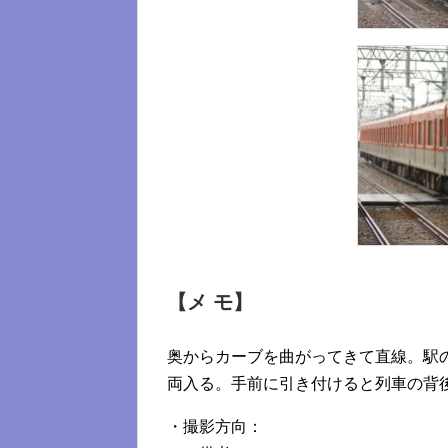
【メ モ】
奥からカーブを曲がってきて直線。駅
両入る。手前に引き付けると列車の背
・撮影方向：