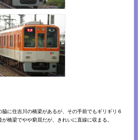
の脇に住吉川の橋梁があるが、その手前でもギリギリ６
後が橋梁でやや窮屈だが、きれいに直線に収まる。