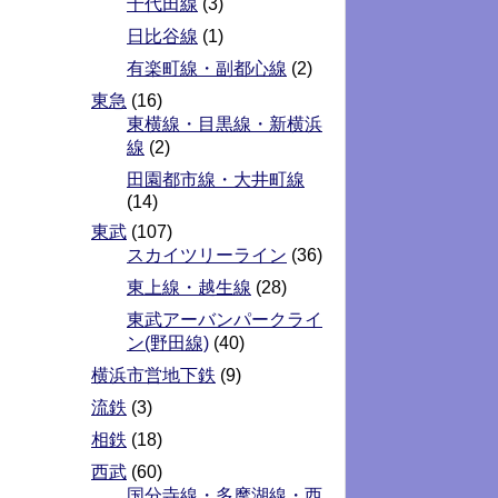
千代田線
(3)
日比谷線
(1)
有楽町線・副都心線
(2)
東急
(16)
東横線・目黒線・新横浜
線
(2)
田園都市線・大井町線
(14)
東武
(107)
スカイツリーライン
(36)
東上線・越生線
(28)
東武アーバンパークライ
ン(野田線)
(40)
横浜市営地下鉄
(9)
流鉄
(3)
相鉄
(18)
西武
(60)
国分寺線・多摩湖線・西