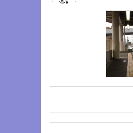
・ 備考 ：