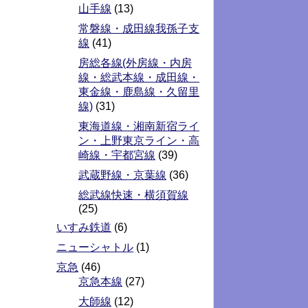
山手線
(13)
常磐線・成田線我孫子支
線
(41)
房総各線(外房線・内房
線・総武本線・成田線・
東金線・鹿島線・久留里
線)
(31)
東海道線・湘南新宿ライ
ン・上野東京ライン・高
崎線・宇都宮線
(39)
武蔵野線・京葉線
(36)
総武線快速・横須賀線
(25)
いすみ鉄道
(6)
ニューシャトル
(1)
京急
(46)
京急本線
(27)
大師線
(12)