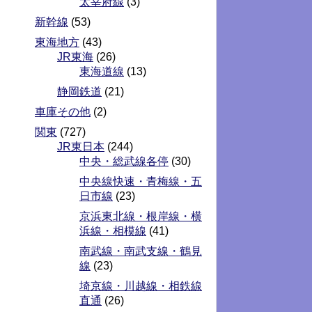
太宰府線
(3)
新幹線
(53)
東海地方
(43)
JR東海
(26)
東海道線
(13)
静岡鉄道
(21)
車庫その他
(2)
関東
(727)
JR東日本
(244)
中央・総武線各停
(30)
中央線快速・青梅線・五
日市線
(23)
京浜東北線・根岸線・横
浜線・相模線
(41)
南武線・南武支線・鶴見
線
(23)
埼京線・川越線・相鉄線
直通
(26)