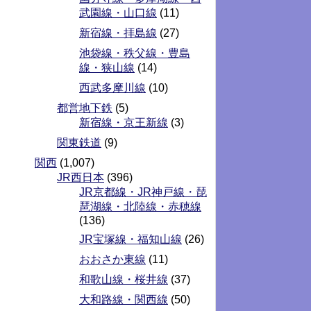
武園線・山口線
(11)
新宿線・拝島線
(27)
池袋線・秩父線・豊島
線・狭山線
(14)
西武多摩川線
(10)
都営地下鉄
(5)
新宿線・京王新線
(3)
関東鉄道
(9)
関西
(1,007)
JR西日本
(396)
JR京都線・JR神戸線・琵
琶湖線・北陸線・赤穂線
(136)
JR宝塚線・福知山線
(26)
おおさか東線
(11)
和歌山線・桜井線
(37)
大和路線・関西線
(50)