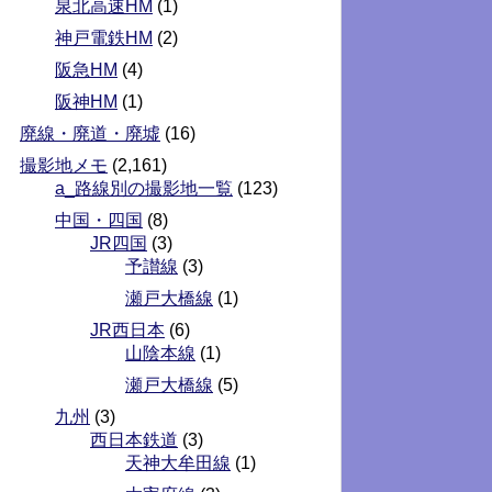
泉北高速HM
(1)
神戸電鉄HM
(2)
阪急HM
(4)
阪神HM
(1)
廃線・廃道・廃墟
(16)
撮影地メモ
(2,161)
a_路線別の撮影地一覧
(123)
中国・四国
(8)
JR四国
(3)
予讃線
(3)
瀬戸大橋線
(1)
JR西日本
(6)
山陰本線
(1)
瀬戸大橋線
(5)
九州
(3)
西日本鉄道
(3)
天神大牟田線
(1)