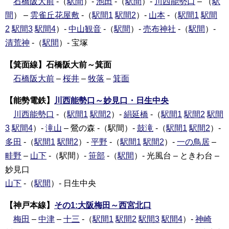
石橋阪大前
-（
駅間
）-
池田
-（
駅間
）-
川西能勢口
– （
駅
間
） –
雲雀丘花屋敷
-（
駅間1
駅間2
）-
山本
-（
駅間1
駅間
2
駅間3
駅間4
）-
中山観音
-（
駅間
）-
売布神社
-（
駅間
）-
清荒神
-（
駅間
）- 宝塚
【箕面線】石橋阪大前～箕面
石橋阪大前
–
桜井
–
牧落
–
箕面
【能勢電鉄】
川西能勢口～妙見口・日生中央
川西能勢口
-（
駅間1
駅間2
）-
絹延橋
-（
駅間1
駅間2
駅間
3
駅間4
）-
滝山
– 鶯の森 -（駅間）-
鼓滝
-（
駅間1
駅間2
）-
多田
-（
駅間1
駅間2
）-
平野
-（
駅間1
駅間2
）-
一の鳥居
–
畦野
–
山下
-（駅間）-
笹部
-（
駅間
）- 光風台 – ときわ台 –
妙見口
山下
-（
駅間
）- 日生中央
【神戸本線】
その1:大阪梅田～西宮北口
梅田
–
中津
–
十三
-（
駅間1
駅間2
駅間3
駅間4
）-
神崎