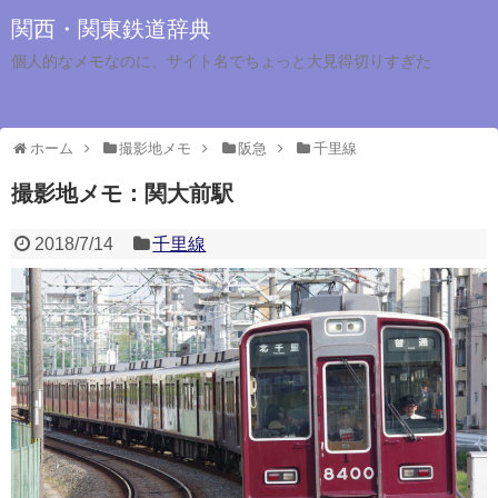
関西・関東鉄道辞典
個人的なメモなのに、サイト名でちょっと大見得切りすぎた
ホーム
撮影地メモ
阪急
千里線
撮影地メモ：関大前駅
2018/7/14
千里線