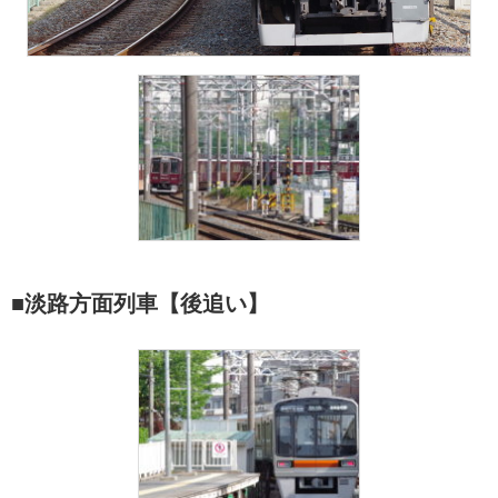
■淡路方面列車【後追い】