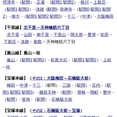
摂津市
-（
駅間
）-
正雀
-（
駅間1
駅間2
）-
相川
–
上新庄
-
（
駅間1
駅間2
）-
淡路
-(
駅間
)-
崇禅寺
-（
駅間0
駅間1
駅間
2
）-
南方
-（
駅間1
駅間2
駅間3
）-
十三
-（
中津
）-
大阪梅田
【千里線】
北千里～天神橋筋六丁目
北千里
–
山田
–
南千里
–
千里山
–
関大前
–
豊津
–
吹田
–
下新庄
–
淡路
–
柴島
– 天神橋筋六丁目
【嵐山線】嵐山～桂
嵐山
-（
駅間1
駅間2
）-
松尾大社
-（
駅間1
駅間2
）-
上桂
–
桂
【宝塚本線】（
その1：大阪梅田～石橋阪大前
）
梅田
–
中津
–
十三
-（駅間）-
三国
-（
駅間
）-
庄内
-（
駅
間1
駅間2
駅間3
）-
服部天神
-（
駅間
）-
曽根
–
岡町
–
豊中
-
（
駅間
）-
蛍池
-（
駅間
）-
石橋阪大前
【宝塚本線】（
その2：石橋阪大前～宝塚
）