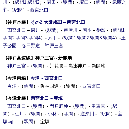
川
-（
駅間1
駅間2
）-
園田
-（
駅間
）-
塚口
-（
駅間
）-
武庫之
荘
-（
駅間
）-
西宮北口
【神戸本線】
その2:大阪梅田～西宮北口
西宮北口
–
夙川
-（
駅間
）-
芦屋川
–
岡本
–
御影
-（
駅間1
駅間2
駅間3
駅間4
）-
六甲
-（
駅間1
駅間2
駅間3
駅間4
）-
王
子公園
–
春日野道
–
神戸三宮
【神戸高速線】神戸三宮～新開地
神戸三宮
-（
駅間
）- 】花隈 – 高速神戸 – 新開地
【今津南線】
今津～西宮北口
今津
-（
駅間
）- 阪神国道 -（駅間）-
西宮北口
【今津北線】
西宮北口～宝塚
西宮北口
-（
駅間
）-
門戸厄神
-（
駅間
）-
甲東園
-（
駅
間
）-
仁川
-（
駅間
）-
小林
-（
駅間
）-
逆瀬川
-（
駅間
）-
宝
塚南口
-（
駅間
）- 宝塚