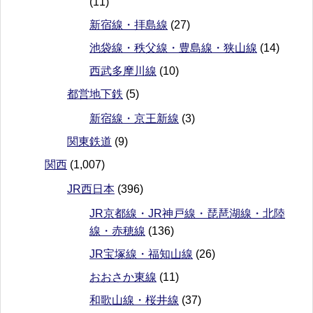
(11)
新宿線・拝島線
(27)
池袋線・秩父線・豊島線・狭山線
(14)
西武多摩川線
(10)
都営地下鉄
(5)
新宿線・京王新線
(3)
関東鉄道
(9)
関西
(1,007)
JR西日本
(396)
JR京都線・JR神戸線・琵琶湖線・北陸
線・赤穂線
(136)
JR宝塚線・福知山線
(26)
おおさか東線
(11)
和歌山線・桜井線
(37)