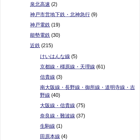
泉北高速
(2)
神戸市営地下鉄・北神急行
(9)
神戸電鉄
(19)
能勢電鉄
(30)
近鉄
(215)
けいはんな線
(5)
京都線・橿原線・天理線
(61)
信貴線
(3)
南大阪線・長野線・御所線・道明寺線・吉
野線
(40)
大阪線・信貴線
(75)
奈良線・難波線
(37)
生駒線
(1)
田原本線
(4)