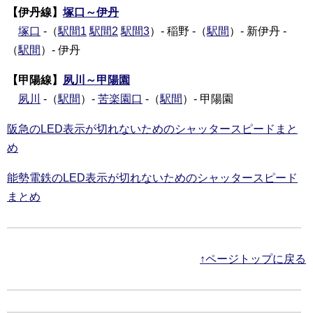
【伊丹線】
塚口～伊丹
塚口
-（
駅間1
駅間2
駅間3
）- 稲野 -（
駅間
）- 新伊丹 -
（
駅間
）- 伊丹
【甲陽線】
夙川～甲陽園
夙川
-（
駅間
）-
苦楽園口
-（
駅間
）- 甲陽園
阪急のLED表示が切れないためのシャッタースピードまと
め
能勢電鉄のLED表示が切れないためのシャッタースピード
まとめ
↑ページトップに戻る