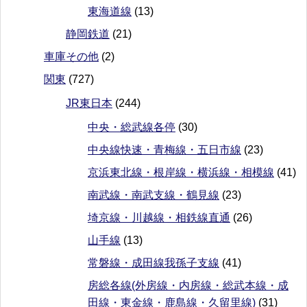
東海道線
(13)
静岡鉄道
(21)
車庫その他
(2)
関東
(727)
JR東日本
(244)
中央・総武線各停
(30)
中央線快速・青梅線・五日市線
(23)
京浜東北線・根岸線・横浜線・相模線
(41)
南武線・南武支線・鶴見線
(23)
埼京線・川越線・相鉄線直通
(26)
山手線
(13)
常磐線・成田線我孫子支線
(41)
房総各線(外房線・内房線・総武本線・成
田線・東金線・鹿島線・久留里線)
(31)