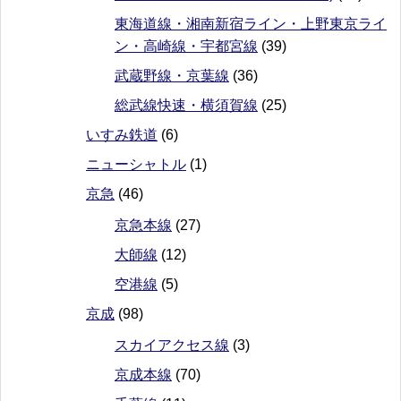
東海道線・湘南新宿ライン・上野東京ライ
ン・高崎線・宇都宮線
(39)
武蔵野線・京葉線
(36)
総武線快速・横須賀線
(25)
いすみ鉄道
(6)
ニューシャトル
(1)
京急
(46)
京急本線
(27)
大師線
(12)
空港線
(5)
京成
(98)
スカイアクセス線
(3)
京成本線
(70)