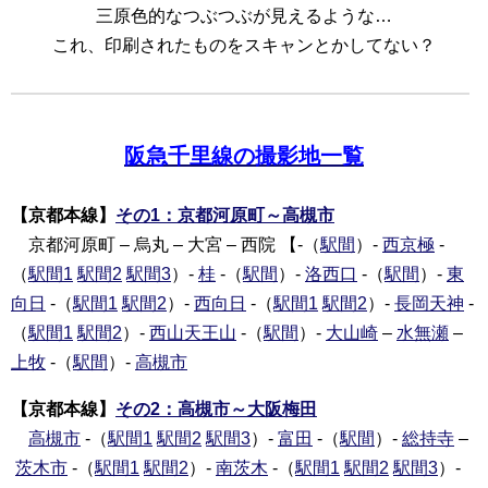
三原色的なつぶつぶが見えるような…
これ、印刷されたものをスキャンとかしてない？
阪急千里線の撮影地一覧
【京都本線】
その1：京都河原町～高槻市
京都河原町 – 烏丸 – 大宮 – 西院 【-（
駅間
）-
西京極
-
（
駅間1
駅間2
駅間3
）-
桂
-（
駅間
）-
洛西口
-（
駅間
）-
東
向日
-（
駅間1
駅間2
）-
西向日
-（
駅間1
駅間2
）-
長岡天神
-
（
駅間1
駅間2
）-
西山天王山
-（
駅間
）-
大山崎
–
水無瀬
–
上牧
-（
駅間
）-
高槻市
【京都本線】
その2：高槻市～大阪梅田
高槻市
-（
駅間1
駅間2
駅間3
）-
富田
-（
駅間
）-
総持寺
–
茨木市
-（
駅間1
駅間2
）-
南茨木
-（
駅間1
駅間2
駅間3
）-