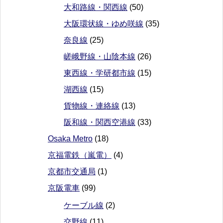
大和路線・関西線
(50)
大阪環状線・ゆめ咲線
(35)
奈良線
(25)
嵯峨野線・山陰本線
(26)
東西線・学研都市線
(15)
湖西線
(15)
貨物線・連絡線
(13)
阪和線・関西空港線
(33)
Osaka Metro
(18)
京福電鉄（嵐電）
(4)
京都市交通局
(1)
京阪電車
(99)
ケーブル線
(2)
交野線
(11)