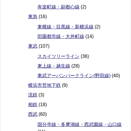
有楽町線・副都心線
(2)
東急
(16)
東横線・目黒線・新横浜線
(2)
田園都市線・大井町線
(14)
東武
(107)
スカイツリーライン
(36)
東上線・越生線
(28)
東武アーバンパークライン(野田線)
(40)
横浜市営地下鉄
(9)
流鉄
(3)
相鉄
(18)
西武
(60)
国分寺線・多摩湖線・西武園線・山口線