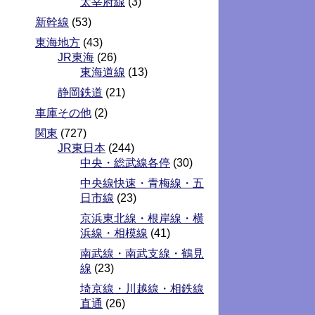
太宰府線
(3)
新幹線
(53)
東海地方
(43)
JR東海
(26)
東海道線
(13)
静岡鉄道
(21)
車庫その他
(2)
関東
(727)
JR東日本
(244)
中央・総武線各停
(30)
中央線快速・青梅線・五
日市線
(23)
京浜東北線・根岸線・横
浜線・相模線
(41)
南武線・南武支線・鶴見
線
(23)
埼京線・川越線・相鉄線
直通
(26)