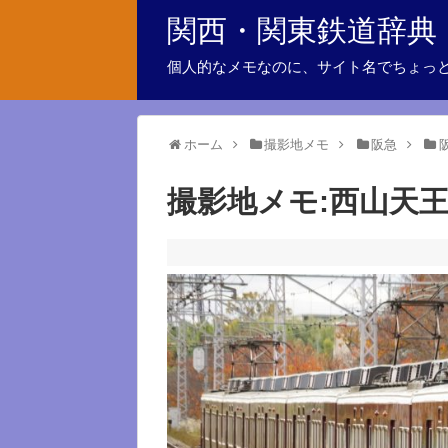
関西・関東鉄道辞典
個人的なメモなのに、サイト名でちょっ
ホーム
撮影地メモ
阪急
撮影地メモ:西山天