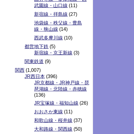
武園線・山口線
(11)
新宿線・拝島線
(27)
池袋線・秩父線・豊島
線・狭山線
(14)
西武多摩川線
(10)
都営地下鉄
(5)
新宿線・京王新線
(3)
関東鉄道
(9)
関西
(1,007)
JR西日本
(396)
JR京都線・JR神戸線・琵
琶湖線・北陸線・赤穂線
(136)
JR宝塚線・福知山線
(26)
おおさか東線
(11)
和歌山線・桜井線
(37)
大和路線・関西線
(50)