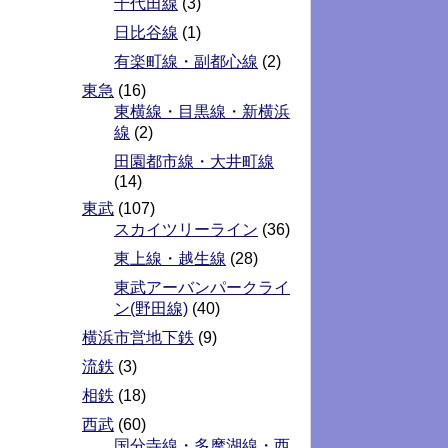
千代田線
(3)
日比谷線
(1)
有楽町線・副都心線
(2)
東急
(16)
東横線・目黒線・新横浜
線
(2)
田園都市線・大井町線
(14)
東武
(107)
スカイツリーライン
(36)
東上線・越生線
(28)
東武アーバンパークライ
ン(野田線)
(40)
横浜市営地下鉄
(9)
流鉄
(3)
相鉄
(18)
西武
(60)
国分寺線・多摩湖線・西