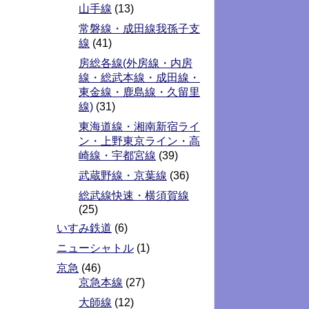
山手線
(13)
常磐線・成田線我孫子支
線
(41)
房総各線(外房線・内房
線・総武本線・成田線・
東金線・鹿島線・久留里
線)
(31)
東海道線・湘南新宿ライ
ン・上野東京ライン・高
崎線・宇都宮線
(39)
武蔵野線・京葉線
(36)
総武線快速・横須賀線
(25)
いすみ鉄道
(6)
ニューシャトル
(1)
京急
(46)
京急本線
(27)
大師線
(12)