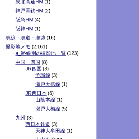
泉北高速HM
(1)
神戸電鉄HM
(2)
阪急HM
(4)
阪神HM
(1)
廃線・廃道・廃墟
(16)
撮影地メモ
(2,161)
a_路線別の撮影地一覧
(123)
中国・四国
(8)
JR四国
(3)
予讃線
(3)
瀬戸大橋線
(1)
JR西日本
(6)
山陰本線
(1)
瀬戸大橋線
(5)
九州
(3)
西日本鉄道
(3)
天神大牟田線
(1)