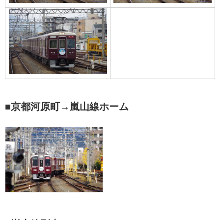
■京都河原町→嵐山線ホーム