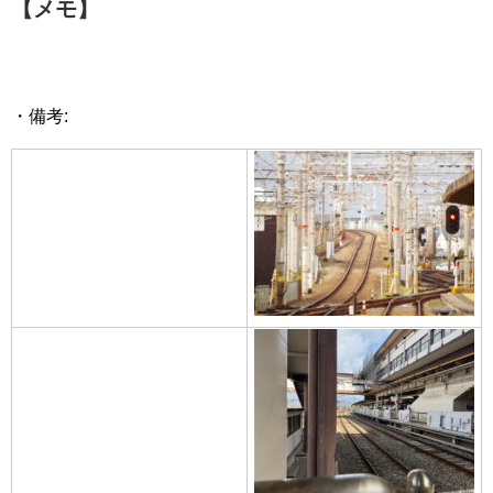
【メモ】
・備考: