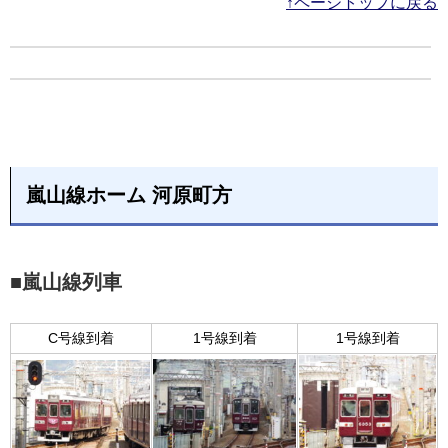
↑ページトップに戻る
嵐山線ホーム 河原町方
■嵐山線列車
C号線到着
1号線到着
1号線到着