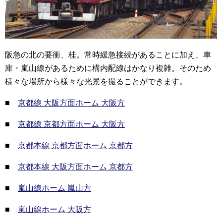
阪急の北の要衝、桂。常時緩急接続があることに加え、車
庫・嵐山線があるために構内配線はかなり複雑。そのため
様々な場所から様々な光景を撮ることができます。
■
京都線 大阪方面ホーム 大阪方
■
京都線 京都方面ホーム 大阪方
■
京都本線 京都方面ホーム 京都方
■
京都本線 大阪方面ホーム 京都方
■
嵐山線ホーム 嵐山方
■
嵐山線ホーム 大阪方