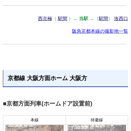
西京極
（
駅間
）←
当駅
→（
駅間
）
洛西口
阪急京都本線の撮影地一覧
京都線 大阪方面ホーム 大阪方
■京都方面列車(ホームドア設置前)
本線
待避線