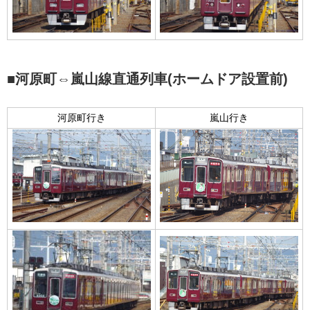
■河原町⇔嵐山線直通列車(ホームドア設置前)
河原町行き
嵐山行き