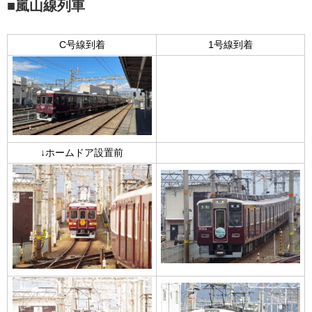
■嵐山線列車
C号線到着
1号線到着
↓ホームドア設置前