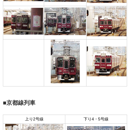
■京都線列車
上り2号線
下り4・5号線