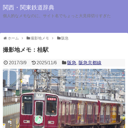
関西・関東鉄道辞典
個人的なメモなのに、サイト名でちょっと大見得切りすぎた
ホーム
撮影地メモ
阪急
撮影地メモ：桂駅
2017/3/9
2025/11/6
阪急
,
阪急京都線