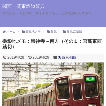
関西・関東鉄道辞典
個人的なメモなのに、サイト名でちょっと大見得切りすぎた
ホーム
撮影地メモ
阪急
阪急京都線
撮影地メモ：崇禅寺～南方（その１：宮筋東西
踏切）
2019/4/28
2019/4/29
阪急京都線