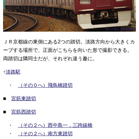
ＪＲ京都線の東側にある2つの踏切。淡路方向から大きくカ
ーブする場所で、正面がこちらを向いた形で撮影できる。
両踏切は隣同士だが、それぞれ違う趣に。
↑
淡路駅
・
（その０へ）飛鳥橋踏切
■
宮筋東踏切
■
宮筋西踏切
・
（その２へ）西中島一，三跨線橋
・
（その２へ）南方東踏切