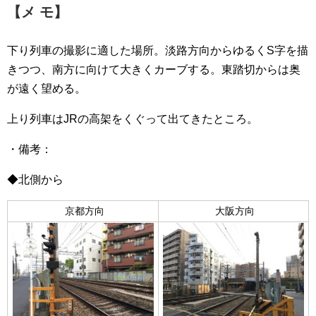
【メ モ】
下り列車の撮影に適した場所。淡路方向からゆるくS字を描
きつつ、南方に向けて大きくカーブする。東踏切からは奥
が遠く望める。
上り列車はJRの高架をくぐって出てきたところ。
・備考：
◆北側から
京都方向
大阪方向