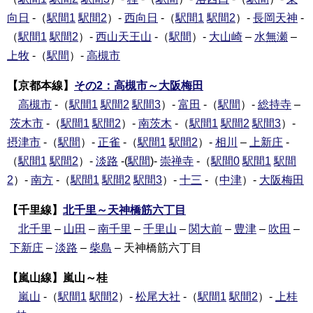
向日
-（
駅間1
駅間2
）-
西向日
-（
駅間1
駅間2
）-
長岡天神
-
（
駅間1
駅間2
）-
西山天王山
-（
駅間
）-
大山崎
–
水無瀬
–
上牧
-（
駅間
）-
高槻市
【京都本線】
その2：高槻市～大阪梅田
高槻市
-（
駅間1
駅間2
駅間3
）-
富田
-（
駅間
）-
総持寺
–
茨木市
-（
駅間1
駅間2
）-
南茨木
-（
駅間1
駅間2
駅間3
）-
摂津市
-（
駅間
）-
正雀
-（
駅間1
駅間2
）-
相川
–
上新庄
-
（
駅間1
駅間2
）-
淡路
-(
駅間
)-
崇禅寺
-（
駅間0
駅間1
駅間
2
）-
南方
-（
駅間1
駅間2
駅間3
）-
十三
-（
中津
）-
大阪梅田
【千里線】
北千里～天神橋筋六丁目
北千里
–
山田
–
南千里
–
千里山
–
関大前
–
豊津
–
吹田
–
下新庄
–
淡路
–
柴島
– 天神橋筋六丁目
【嵐山線】嵐山～桂
嵐山
-（
駅間1
駅間2
）-
松尾大社
-（
駅間1
駅間2
）-
上桂