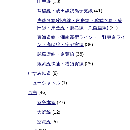
山手線
(13)
常磐線・成田線我孫子支線
(41)
房総各線(外房線・内房線・総武本線・成
田線・東金線・鹿島線・久留里線)
(31)
東海道線・湘南新宿ライン・上野東京ライ
ン・高崎線・宇都宮線
(39)
武蔵野線・京葉線
(36)
総武線快速・横須賀線
(25)
いすみ鉄道
(6)
ニューシャトル
(1)
京急
(46)
京急本線
(27)
大師線
(12)
空港線
(5)