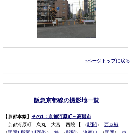
↑ページトップに戻る
阪急京都線の撮影地一覧
【京都本線】
その1：京都河原町～高槻市
京都河原町 – 烏丸 – 大宮 – 西院 【-（
駅間
）-
西京極
-
（
駅間1
駅間2
駅間3
）-
桂
-（
駅間
）-
洛西口
-（
駅間
）-
東