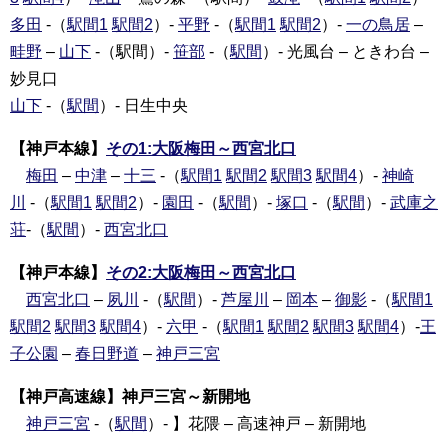
多田
-（
駅間1
駅間2
）-
平野
-（
駅間1
駅間2
）-
一の鳥居
–
畦野
–
山下
-（駅間）-
笹部
-（
駅間
）- 光風台 – ときわ台 –
妙見口
山下
-（
駅間
）- 日生中央
【神戸本線】
その1:大阪梅田～西宮北口
梅田
–
中津
–
十三
-（
駅間1
駅間2
駅間3
駅間4
）-
神崎
川
-（
駅間1
駅間2
）-
園田
-（
駅間
）-
塚口
-（
駅間
）-
武庫之
荘
-（
駅間
）-
西宮北口
【神戸本線】
その2:大阪梅田～西宮北口
西宮北口
–
夙川
-（
駅間
）-
芦屋川
–
岡本
–
御影
-（
駅間1
駅間2
駅間3
駅間4
）-
六甲
-（
駅間1
駅間2
駅間3
駅間4
）-
王
子公園
–
春日野道
–
神戸三宮
【神戸高速線】神戸三宮～新開地
神戸三宮
-（
駅間
）- 】花隈 – 高速神戸 – 新開地