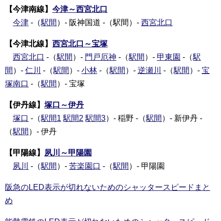
【今津南線】
今津～西宮北口
今津
-（
駅間
）- 阪神国道 -（駅間）-
西宮北口
【今津北線】
西宮北口～宝塚
西宮北口
-（
駅間
）-
門戸厄神
-（
駅間
）-
甲東園
-（
駅
間
）-
仁川
-（
駅間
）-
小林
-（
駅間
）-
逆瀬川
-（
駅間
）-
宝
塚南口
-（
駅間
）- 宝塚
【伊丹線】
塚口～伊丹
塚口
-（
駅間1
駅間2
駅間3
）- 稲野 -（
駅間
）- 新伊丹 -
（
駅間
）- 伊丹
【甲陽線】
夙川～甲陽園
夙川
-（
駅間
）-
苦楽園口
-（
駅間
）- 甲陽園
阪急のLED表示が切れないためのシャッタースピードまと
め