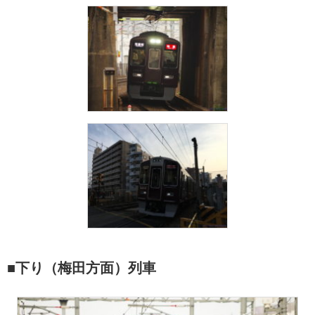
■下り（梅田方面）列車