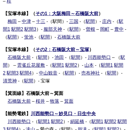
–
桂
【宝塚本線】（
その1：大阪梅田～石橋阪大前
）
梅田
–
中津
–
十三
-（駅間）-
三国
-（
駅間
）-
庄内
-（
駅
間1
駅間2
駅間3
）-
服部天神
-（
駅間
）-
曽根
–
岡町
–
豊中
-
（
駅間
）-
蛍池
-（
駅間
）-
石橋阪大前
【宝塚本線】（
その2：石橋阪大前～宝塚
）
石橋阪大前
-（
駅間
）-
池田
-（
駅間
）-
川西能勢口
– （
駅
間
） –
雲雀丘花屋敷
-（
駅間1
駅間2
）-
山本
-（
駅間1
駅間
2
駅間3
駅間4
）-
中山観音
-（
駅間
）-
売布神社
-（
駅間
）-
清荒神
-（
駅間
）- 宝塚
【箕面線】石橋阪大前～箕面
石橋阪大前
–
桜井
–
牧落
–
箕面
【能勢電鉄】
川西能勢口～妙見口・日生中央
川西能勢口
-（
駅間1
駅間2
）-
絹延橋
-（
駅間1
駅間2
駅間
3
駅間4
）-
滝山
– 鶯の森 -（駅間）-
鼓滝
-（
駅間1
駅間2
）-