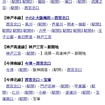
川
-（
駅間1
駅間2
）-
園田
-（
駅間
）-
塚口
-（
駅間
）-
武庫之
荘
-（
駅間
）-
西宮北口
【神戸本線】
その2:大阪梅田～西宮北口
西宮北口
–
夙川
-（
駅間
）-
芦屋川
–
岡本
–
御影
-（
駅間1
駅間2
駅間3
駅間4
）-
六甲
-（
駅間1
駅間2
駅間3
駅間4
）-
王
子公園
–
春日野道
–
神戸三宮
【神戸高速線】神戸三宮～新開地
神戸三宮
-（
駅間
）- 】花隈 – 高速神戸 – 新開地
【今津南線】
今津～西宮北口
今津
-（
駅間
）- 阪神国道 -（駅間）-
西宮北口
【今津北線】
西宮北口～宝塚
西宮北口
-（
駅間
）-
門戸厄神
-（
駅間
）-
甲東園
-（
駅
間
）-
仁川
-（
駅間
）-
小林
-（
駅間
）-
逆瀬川
-（
駅間
）-
宝
塚南口
-（
駅間
）- 宝塚