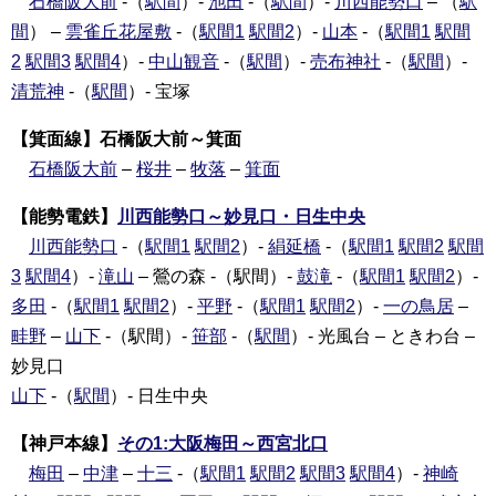
石橋阪大前
-（
駅間
）-
池田
-（
駅間
）-
川西能勢口
– （
駅
間
） –
雲雀丘花屋敷
-（
駅間1
駅間2
）-
山本
-（
駅間1
駅間
2
駅間3
駅間4
）-
中山観音
-（
駅間
）-
売布神社
-（
駅間
）-
清荒神
-（
駅間
）- 宝塚
【箕面線】石橋阪大前～箕面
石橋阪大前
–
桜井
–
牧落
–
箕面
【能勢電鉄】
川西能勢口～妙見口・日生中央
川西能勢口
-（
駅間1
駅間2
）-
絹延橋
-（
駅間1
駅間2
駅間
3
駅間4
）-
滝山
– 鶯の森 -（駅間）-
鼓滝
-（
駅間1
駅間2
）-
多田
-（
駅間1
駅間2
）-
平野
-（
駅間1
駅間2
）-
一の鳥居
–
畦野
–
山下
-（駅間）-
笹部
-（
駅間
）- 光風台 – ときわ台 –
妙見口
山下
-（
駅間
）- 日生中央
【神戸本線】
その1:大阪梅田～西宮北口
梅田
–
中津
–
十三
-（
駅間1
駅間2
駅間3
駅間4
）-
神崎