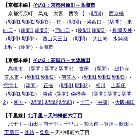
【京都本線】
その1：京都河原町～高槻市
京都河原町 – 烏丸 – 大宮 – 西院 【-（
駅間
）-
西京極
-
（
駅間1
駅間2
駅間3
）-
桂
-（
駅間
）-
洛西口
-（
駅間
）-
東
向日
-（
駅間1
駅間2
）-
西向日
-（
駅間1
駅間2
）-
長岡天神
-
（
駅間1
駅間2
）-
西山天王山
-（
駅間
）-
大山崎
–
水無瀬
–
上牧
-（
駅間
）-
高槻市
【京都本線】
その2：高槻市～大阪梅田
高槻市
-（
駅間1
駅間2
駅間3
）-
富田
-（
駅間
）-
総持寺
–
茨木市
-（
駅間1
駅間2
）-
南茨木
-（
駅間1
駅間2
駅間3
）-
摂津市
-（
駅間
）-
正雀
-（
駅間1
駅間2
）-
相川
–
上新庄
-
（
駅間1
駅間2
）-
淡路
-(
駅間
)-
崇禅寺
-（
駅間0
駅間1
駅間
2
）-
南方
-（
駅間1
駅間2
駅間3
）-
十三
-（
中津
）-
大阪梅田
【千里線】
北千里～天神橋筋六丁目
北千里
–
山田
–
南千里
–
千里山
–
関大前
–
豊津
–
吹田
–
下新庄
–
淡路
–
柴島
– 天神橋筋六丁目