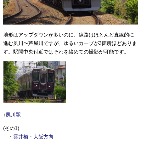
地形はアップダウンが多いのに、線路はほとんど直線的に
進む夙川〜芦屋川ですが、ゆるいカーブが3箇所ほどありま
す。駅間中央付近ではそれを絡めての撮影が可能です。
↑
夙川駅
(その1)
・
雲井橋・大阪方向