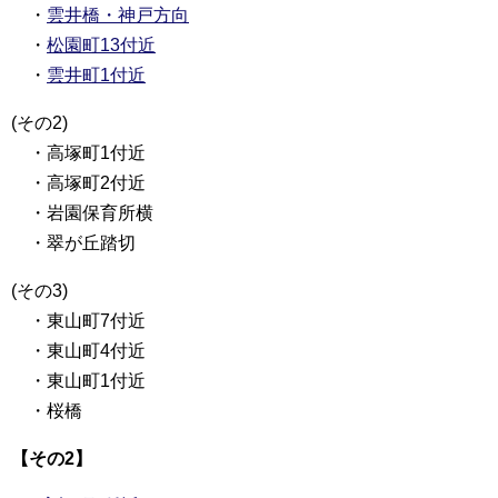
・
雲井橋・神戸方向
・
松園町13付近
・
雲井町1付近
(その2)
・高塚町1付近
・高塚町2付近
・岩園保育所横
・翠が丘踏切
(その3)
・東山町7付近
・東山町4付近
・東山町1付近
・桜橋
【その2】