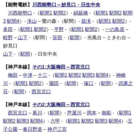
【能勢電鉄】
川西能勢口～妙見口・日生中央
川西能勢口
-（
駅間1
駅間2
）-
絹延橋
-（
駅間1
駅間2
駅間
3
駅間4
）-
滝山
– 鶯の森 -（駅間）-
鼓滝
-（
駅間1
駅間2
）-
多田
-（
駅間1
駅間2
）-
平野
-（
駅間1
駅間2
）-
一の鳥居
–
畦野
–
山下
-（駅間）-
笹部
-（
駅間
）- 光風台 – ときわ台 –
妙見口
山下
-（
駅間
）- 日生中央
【神戸本線】
その1:大阪梅田～西宮北口
梅田
–
中津
–
十三
-（
駅間1
駅間2
駅間3
駅間4
）-
神崎
川
-（
駅間1
駅間2
）-
園田
-（
駅間
）-
塚口
-（
駅間
）-
武庫之
荘
-（
駅間
）-
西宮北口
【神戸本線】
その2:大阪梅田～西宮北口
西宮北口
–
夙川
-（
駅間
）-
芦屋川
–
岡本
–
御影
-（
駅間1
駅間2
駅間3
駅間4
）-
六甲
-（
駅間1
駅間2
駅間3
駅間4
）-
王
子公園
–
春日野道
–
神戸三宮