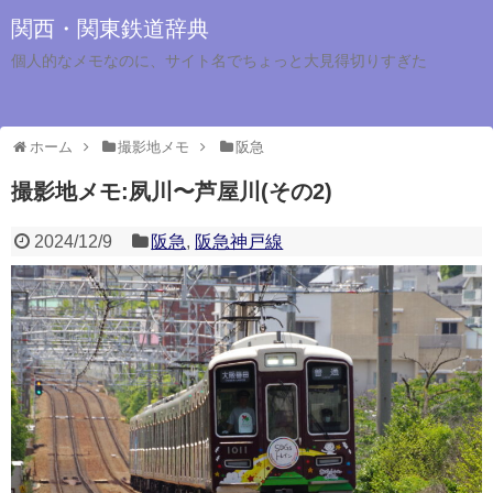
関西・関東鉄道辞典
個人的なメモなのに、サイト名でちょっと大見得切りすぎた
ホーム
撮影地メモ
阪急
撮影地メモ:夙川〜芦屋川(その2)
2024/12/9
阪急
,
阪急神戸線