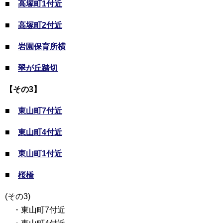
■
高塚町1付近
■
高塚町2付近
■
岩園保育所横
■
翠が丘踏切
【その3】
■
東山町7付近
■
東山町4付近
■
東山町1付近
■
桜橋
(その3)
・東山町7付近