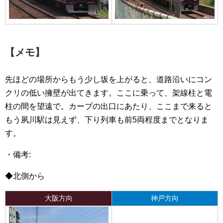
【メモ】
先ほどの場所からもう少し坂を上がると、道路沿いにコン
クリの低い擁壁が出てきます。ここに乗って、架線柱と電
柱の間を望遠で。カーブの出口にあたり、ここまで来ると
もう夙川駅は見えず、下り列車も前5両程度までとなりま
す。
・備考:
◆北側から
大阪方向
神戸方向