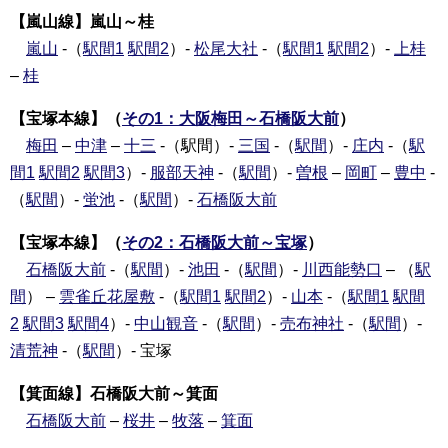
【嵐山線】嵐山～桂
嵐山
-（
駅間1
駅間2
）-
松尾大社
-（
駅間1
駅間2
）-
上桂
–
桂
【宝塚本線】（
その1：大阪梅田～石橋阪大前
）
梅田
–
中津
–
十三
-（駅間）-
三国
-（
駅間
）-
庄内
-（
駅
間1
駅間2
駅間3
）-
服部天神
-（
駅間
）-
曽根
–
岡町
–
豊中
-
（
駅間
）-
蛍池
-（
駅間
）-
石橋阪大前
【宝塚本線】（
その2：石橋阪大前～宝塚
）
石橋阪大前
-（
駅間
）-
池田
-（
駅間
）-
川西能勢口
– （
駅
間
） –
雲雀丘花屋敷
-（
駅間1
駅間2
）-
山本
-（
駅間1
駅間
2
駅間3
駅間4
）-
中山観音
-（
駅間
）-
売布神社
-（
駅間
）-
清荒神
-（
駅間
）- 宝塚
【箕面線】石橋阪大前～箕面
石橋阪大前
–
桜井
–
牧落
–
箕面