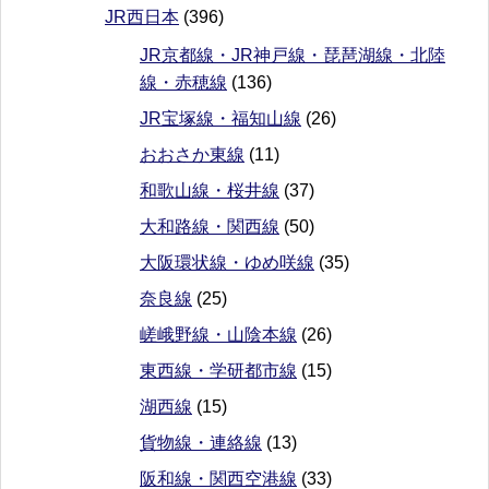
JR西日本
(396)
JR京都線・JR神戸線・琵琶湖線・北陸
線・赤穂線
(136)
JR宝塚線・福知山線
(26)
おおさか東線
(11)
和歌山線・桜井線
(37)
大和路線・関西線
(50)
大阪環状線・ゆめ咲線
(35)
奈良線
(25)
嵯峨野線・山陰本線
(26)
東西線・学研都市線
(15)
湖西線
(15)
貨物線・連絡線
(13)
阪和線・関西空港線
(33)