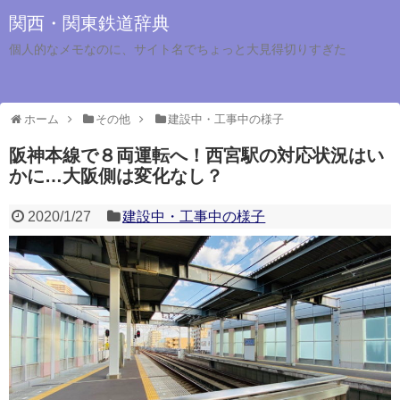
関西・関東鉄道辞典
個人的なメモなのに、サイト名でちょっと大見得切りすぎた
ホーム
その他
建設中・工事中の様子
阪神本線で８両運転へ！西宮駅の対応状況はい
かに…大阪側は変化なし？
2020/1/27
建設中・工事中の様子