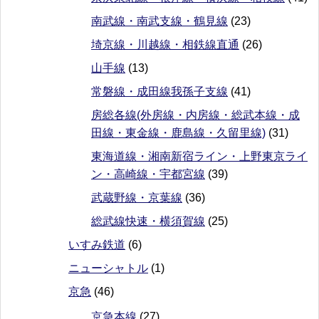
南武線・南武支線・鶴見線
(23)
埼京線・川越線・相鉄線直通
(26)
山手線
(13)
常磐線・成田線我孫子支線
(41)
房総各線(外房線・内房線・総武本線・成
田線・東金線・鹿島線・久留里線)
(31)
東海道線・湘南新宿ライン・上野東京ライ
ン・高崎線・宇都宮線
(39)
武蔵野線・京葉線
(36)
総武線快速・横須賀線
(25)
いすみ鉄道
(6)
ニューシャトル
(1)
京急
(46)
京急本線
(27)