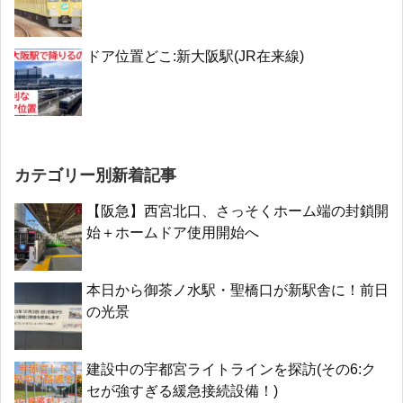
ドア位置どこ:新大阪駅(JR在来線)
カテゴリー別新着記事
【阪急】西宮北口、さっそくホーム端の封鎖開
始＋ホームドア使用開始へ
本日から御茶ノ水駅・聖橋口が新駅舎に！前日
の光景
建設中の宇都宮ライトラインを探訪(その6:ク
セが強すぎる緩急接続設備！)