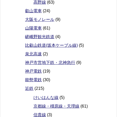
高野線
(63)
叡山電車
(24)
大阪モノレール
(9)
山陽電車
(61)
嵯峨野観光鉄道
(4)
比叡山鉄道(坂本ケーブル線)
(5)
泉北高速
(2)
神戸市営地下鉄・北神急行
(9)
神戸電鉄
(19)
能勢電鉄
(30)
近鉄
(215)
けいはんな線
(5)
京都線・橿原線・天理線
(61)
信貴線
(3)