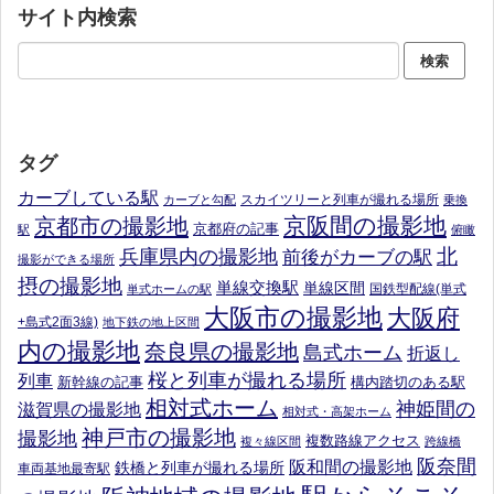
サイト内検索
タグ
カーブしている駅
スカイツリーと列車が撮れる場所
カーブと勾配
乗換
京阪間の撮影地
京都市の撮影地
京都府の記事
駅
俯瞰
北
兵庫県内の撮影地
前後がカーブの駅
撮影ができる場所
摂の撮影地
単線交換駅
単線区間
国鉄型配線(単式
単式ホームの駅
大阪市の撮影地
大阪府
+島式2面3線)
地下鉄の地上区間
内の撮影地
奈良県の撮影地
島式ホーム
折返し
桜と列車が撮れる場所
列車
新幹線の記事
構内踏切のある駅
相対式ホーム
神姫間の
滋賀県の撮影地
相対式・高架ホーム
神戸市の撮影地
撮影地
複数路線アクセス
複々線区間
跨線橋
阪奈間
阪和間の撮影地
鉄橋と列車が撮れる場所
車両基地最寄駅