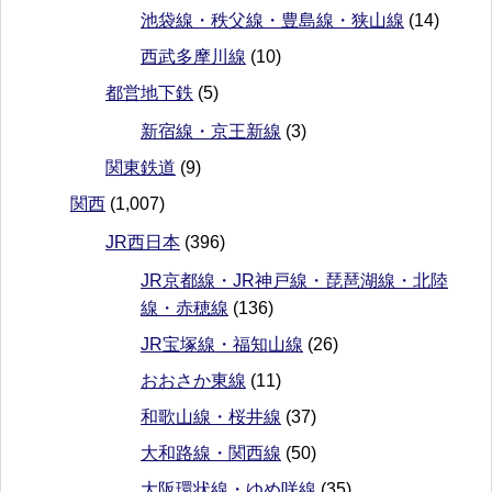
池袋線・秩父線・豊島線・狭山線
(14)
西武多摩川線
(10)
都営地下鉄
(5)
新宿線・京王新線
(3)
関東鉄道
(9)
関西
(1,007)
JR西日本
(396)
JR京都線・JR神戸線・琵琶湖線・北陸
線・赤穂線
(136)
JR宝塚線・福知山線
(26)
おおさか東線
(11)
和歌山線・桜井線
(37)
大和路線・関西線
(50)
大阪環状線・ゆめ咲線
(35)