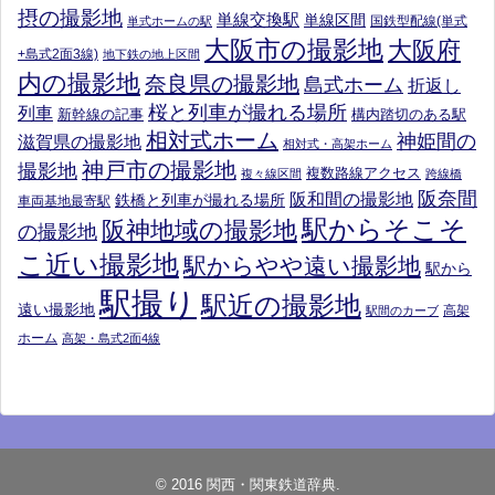
摂の撮影地
単線交換駅
単線区間
国鉄型配線(単式
単式ホームの駅
大阪市の撮影地
大阪府
+島式2面3線)
地下鉄の地上区間
内の撮影地
奈良県の撮影地
島式ホーム
折返し
桜と列車が撮れる場所
列車
新幹線の記事
構内踏切のある駅
相対式ホーム
神姫間の
滋賀県の撮影地
相対式・高架ホーム
神戸市の撮影地
撮影地
複数路線アクセス
複々線区間
跨線橋
阪奈間
阪和間の撮影地
鉄橋と列車が撮れる場所
車両基地最寄駅
駅からそこそ
阪神地域の撮影地
の撮影地
こ近い撮影地
駅からやや遠い撮影地
駅から
駅撮り
駅近の撮影地
遠い撮影地
高架
駅間のカーブ
ホーム
高架・島式2面4線
© 2016
関西・関東鉄道辞典
.