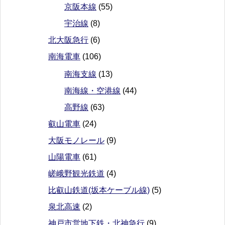
京阪本線
(55)
宇治線
(8)
北大阪急行
(6)
南海電車
(106)
南海支線
(13)
南海線・空港線
(44)
高野線
(63)
叡山電車
(24)
大阪モノレール
(9)
山陽電車
(61)
嵯峨野観光鉄道
(4)
比叡山鉄道(坂本ケーブル線)
(5)
泉北高速
(2)
神戸市営地下鉄・北神急行
(9)