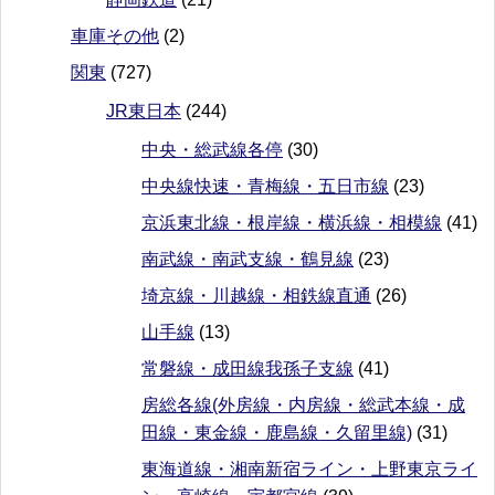
車庫その他
(2)
関東
(727)
JR東日本
(244)
中央・総武線各停
(30)
中央線快速・青梅線・五日市線
(23)
京浜東北線・根岸線・横浜線・相模線
(41)
南武線・南武支線・鶴見線
(23)
埼京線・川越線・相鉄線直通
(26)
山手線
(13)
常磐線・成田線我孫子支線
(41)
房総各線(外房線・内房線・総武本線・成
田線・東金線・鹿島線・久留里線)
(31)
東海道線・湘南新宿ライン・上野東京ライ