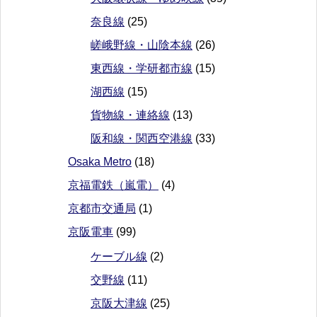
奈良線
(25)
嵯峨野線・山陰本線
(26)
東西線・学研都市線
(15)
湖西線
(15)
貨物線・連絡線
(13)
阪和線・関西空港線
(33)
Osaka Metro
(18)
京福電鉄（嵐電）
(4)
京都市交通局
(1)
京阪電車
(99)
ケーブル線
(2)
交野線
(11)
京阪大津線
(25)