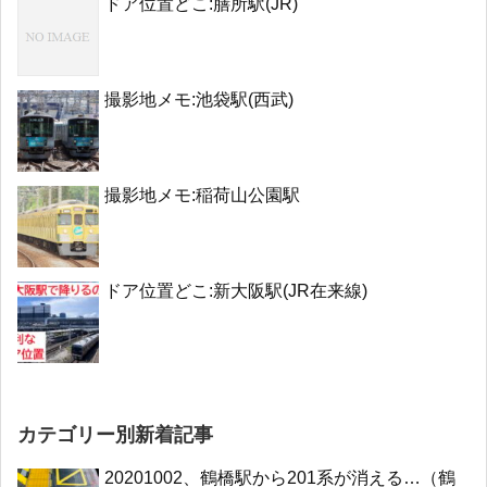
ドア位置どこ:膳所駅(JR)
撮影地メモ:池袋駅(西武)
撮影地メモ:稲荷山公園駅
ドア位置どこ:新大阪駅(JR在来線)
カテゴリー別新着記事
20201002、鶴橋駅から201系が消える…（鶴