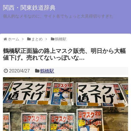
関西・関東鉄道辞典
個人的なメモなのに、サイト名でちょっと大見得切りすぎた
ホーム
まとめ
鶴橋駅
鶴橋駅正面脇の路上マスク販売、明日から大幅
値下げ。売れてないっぽいな…
2020/4/27
鶴橋駅