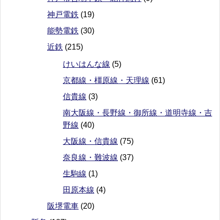
神戸電鉄
(19)
能勢電鉄
(30)
近鉄
(215)
けいはんな線
(5)
京都線・橿原線・天理線
(61)
信貴線
(3)
南大阪線・長野線・御所線・道明寺線・吉
野線
(40)
大阪線・信貴線
(75)
奈良線・難波線
(37)
生駒線
(1)
田原本線
(4)
阪堺電車
(20)