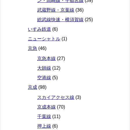
ン・高崎線・宇都宮線
(39)
武蔵野線・京葉線
(36)
総武線快速・横須賀線
(25)
いすみ鉄道
(6)
ニューシャトル
(1)
京急
(46)
京急本線
(27)
大師線
(12)
空港線
(5)
京成
(98)
スカイアクセス線
(3)
京成本線
(70)
千葉線
(11)
押上線
(6)