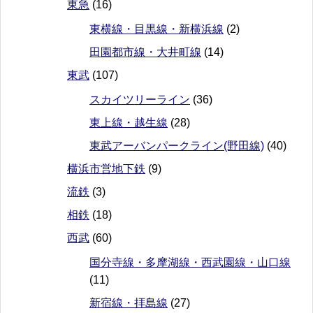
東急
(16)
東横線・目黒線・新横浜線
(2)
田園都市線・大井町線
(14)
東武
(107)
スカイツリーライン
(36)
東上線・越生線
(28)
東武アーバンパークライン(野田線)
(40)
横浜市営地下鉄
(9)
流鉄
(3)
相鉄
(18)
西武
(60)
国分寺線・多摩湖線・西武園線・山口線
(11)
新宿線・拝島線
(27)