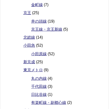
金町線
(7)
京王
(25)
井の頭線
(19)
京王線・京王新線
(5)
北総線
(14)
小田急
(52)
小田原線
(52)
新京成
(25)
東京メトロ
(9)
丸の内線
(4)
千代田線
(3)
日比谷線
(1)
有楽町線・副都心線
(2)