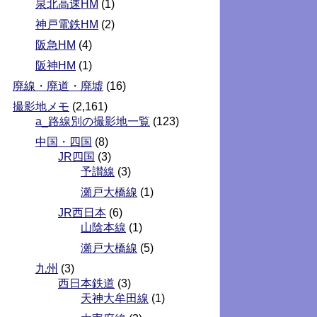
泉北高速HM
(1)
神戸電鉄HM
(2)
阪急HM
(4)
阪神HM
(1)
廃線・廃道・廃墟
(16)
撮影地メモ
(2,161)
a_路線別の撮影地一覧
(123)
中国・四国
(8)
JR四国
(3)
予讃線
(3)
瀬戸大橋線
(1)
JR西日本
(6)
山陰本線
(1)
瀬戸大橋線
(5)
九州
(3)
西日本鉄道
(3)
天神大牟田線
(1)