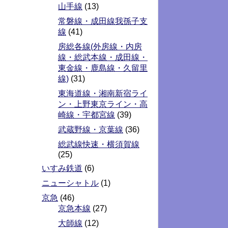
山手線
(13)
常磐線・成田線我孫子支
線
(41)
房総各線(外房線・内房
線・総武本線・成田線・
東金線・鹿島線・久留里
線)
(31)
東海道線・湘南新宿ライ
ン・上野東京ライン・高
崎線・宇都宮線
(39)
武蔵野線・京葉線
(36)
総武線快速・横須賀線
(25)
いすみ鉄道
(6)
ニューシャトル
(1)
京急
(46)
京急本線
(27)
大師線
(12)