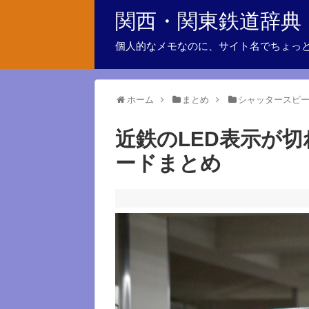
関西・関東鉄道辞典
個人的なメモなのに、サイト名でちょっ
ホーム
まとめ
シャッタースピ
近鉄のLED表示が
ードまとめ