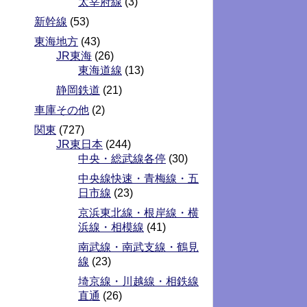
太宰府線
(3)
新幹線
(53)
東海地方
(43)
JR東海
(26)
東海道線
(13)
静岡鉄道
(21)
車庫その他
(2)
関東
(727)
JR東日本
(244)
中央・総武線各停
(30)
中央線快速・青梅線・五
日市線
(23)
京浜東北線・根岸線・横
浜線・相模線
(41)
南武線・南武支線・鶴見
線
(23)
埼京線・川越線・相鉄線
直通
(26)