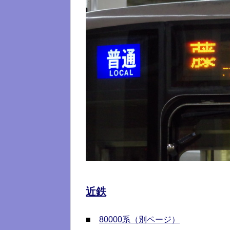
近鉄
■
80000系（別ページ）