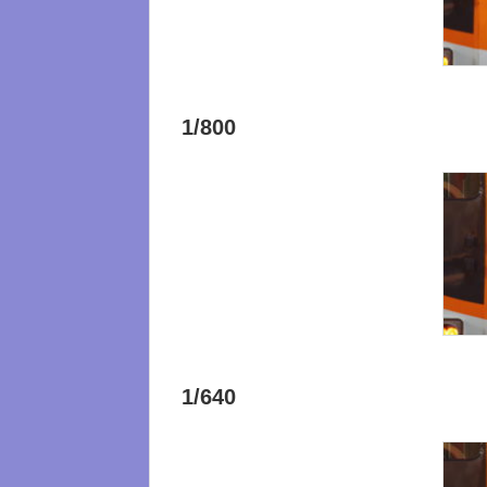
1/800
1/640