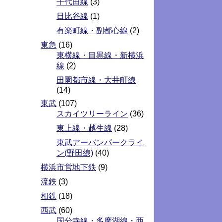
千代田線
(3)
日比谷線
(1)
有楽町線・副都心線
(2)
東急
(16)
東横線・目黒線・新横浜
線
(2)
田園都市線・大井町線
(14)
東武
(107)
スカイツリーライン
(36)
東上線・越生線
(28)
東武アーバンパークライ
ン(野田線)
(40)
横浜市営地下鉄
(9)
流鉄
(3)
相鉄
(18)
西武
(60)
国分寺線・多摩湖線・西