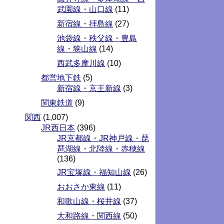
武園線・山口線
(11)
新宿線・拝島線
(27)
池袋線・秩父線・豊島
線・狭山線
(14)
西武多摩川線
(10)
都営地下鉄
(5)
新宿線・京王新線
(3)
関東鉄道
(9)
関西
(1,007)
JR西日本
(396)
JR京都線・JR神戸線・琵
琶湖線・北陸線・赤穂線
(136)
JR宝塚線・福知山線
(26)
おおさか東線
(11)
和歌山線・桜井線
(37)
大和路線・関西線
(50)