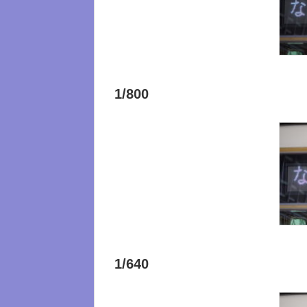
1/800
1/640