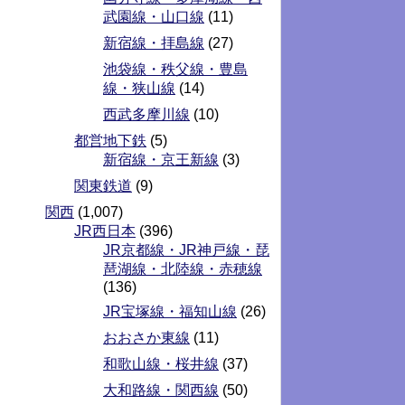
武園線・山口線
(11)
新宿線・拝島線
(27)
池袋線・秩父線・豊島
線・狭山線
(14)
西武多摩川線
(10)
都営地下鉄
(5)
新宿線・京王新線
(3)
関東鉄道
(9)
関西
(1,007)
JR西日本
(396)
JR京都線・JR神戸線・琵
琶湖線・北陸線・赤穂線
(136)
JR宝塚線・福知山線
(26)
おおさか東線
(11)
和歌山線・桜井線
(37)
大和路線・関西線
(50)