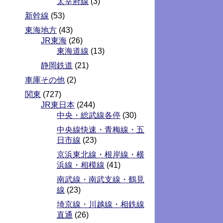
太宰府線
(3)
新幹線
(53)
東海地方
(43)
JR東海
(26)
東海道線
(13)
静岡鉄道
(21)
車庫その他
(2)
関東
(727)
JR東日本
(244)
中央・総武線各停
(30)
中央線快速・青梅線・五
日市線
(23)
京浜東北線・根岸線・横
浜線・相模線
(41)
南武線・南武支線・鶴見
線
(23)
埼京線・川越線・相鉄線
直通
(26)