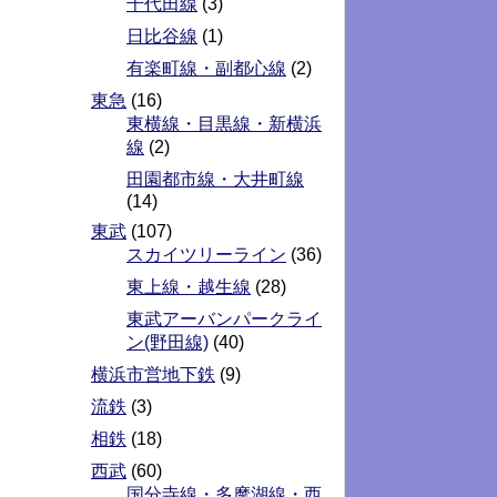
千代田線
(3)
日比谷線
(1)
有楽町線・副都心線
(2)
東急
(16)
東横線・目黒線・新横浜
線
(2)
田園都市線・大井町線
(14)
東武
(107)
スカイツリーライン
(36)
東上線・越生線
(28)
東武アーバンパークライ
ン(野田線)
(40)
横浜市営地下鉄
(9)
流鉄
(3)
相鉄
(18)
西武
(60)
国分寺線・多摩湖線・西