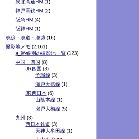
泉北高速HM
(1)
神戸電鉄HM
(2)
阪急HM
(4)
阪神HM
(1)
廃線・廃道・廃墟
(16)
撮影地メモ
(2,161)
a_路線別の撮影地一覧
(123)
中国・四国
(8)
JR四国
(3)
予讃線
(3)
瀬戸大橋線
(1)
JR西日本
(6)
山陰本線
(1)
瀬戸大橋線
(5)
九州
(3)
西日本鉄道
(3)
天神大牟田線
(1)