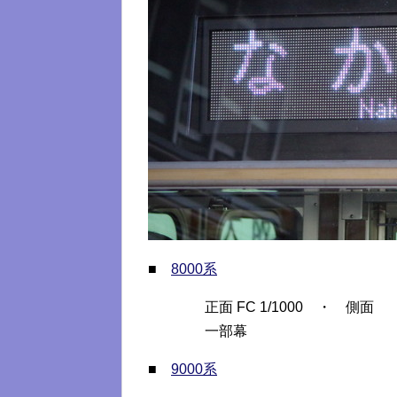
■
8000系
正面 FC 1/1000 ・ 側面
一部幕
■
9000系