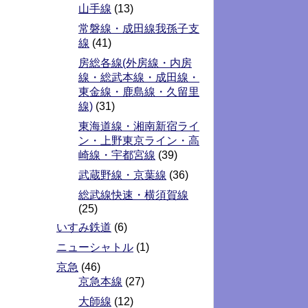
山手線
(13)
常磐線・成田線我孫子支
線
(41)
房総各線(外房線・内房
線・総武本線・成田線・
東金線・鹿島線・久留里
線)
(31)
東海道線・湘南新宿ライ
ン・上野東京ライン・高
崎線・宇都宮線
(39)
武蔵野線・京葉線
(36)
総武線快速・横須賀線
(25)
いすみ鉄道
(6)
ニューシャトル
(1)
京急
(46)
京急本線
(27)
大師線
(12)