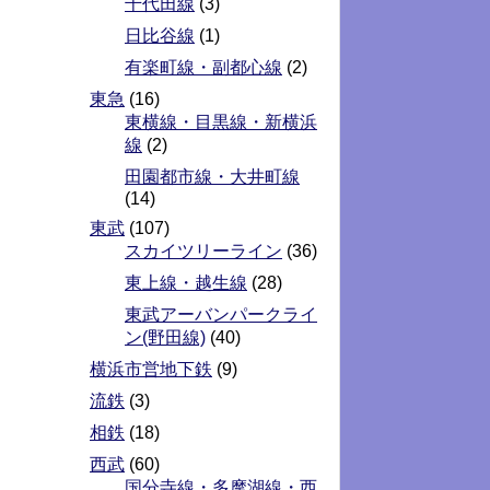
千代田線
(3)
日比谷線
(1)
有楽町線・副都心線
(2)
東急
(16)
東横線・目黒線・新横浜
線
(2)
田園都市線・大井町線
(14)
東武
(107)
スカイツリーライン
(36)
東上線・越生線
(28)
東武アーバンパークライ
ン(野田線)
(40)
横浜市営地下鉄
(9)
流鉄
(3)
相鉄
(18)
西武
(60)
国分寺線・多摩湖線・西