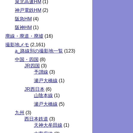
泉北高速HM
(1)
神戸電鉄HM
(2)
阪急HM
(4)
阪神HM
(1)
廃線・廃道・廃墟
(16)
撮影地メモ
(2,161)
a_路線別の撮影地一覧
(123)
中国・四国
(8)
JR四国
(3)
予讃線
(3)
瀬戸大橋線
(1)
JR西日本
(6)
山陰本線
(1)
瀬戸大橋線
(5)
九州
(3)
西日本鉄道
(3)
天神大牟田線
(1)