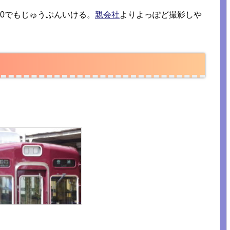
250でもじゅうぶんいける。
親会社
よりよっぽど撮影しや