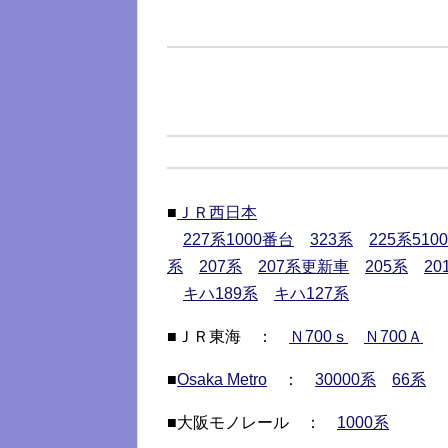
■
ＪＲ西日本
227系1000番台
323系
225系510
系
207系
207系更新車
205系
2
キハ189系
キハ127系
■ＪＲ東海 ：
Ｎ700ｓ
Ｎ700Ａ
■
Osaka Metro
：
30000系
66系
■大阪モノレール ：
1000系