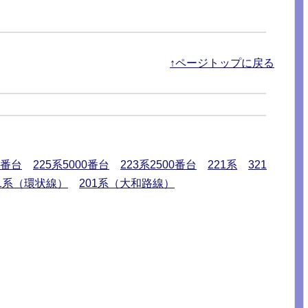
↑ページトップに戻る
0番台
225系5000番台
223系2500番台
221系
321
01系（環状線）
201系（大和路線）