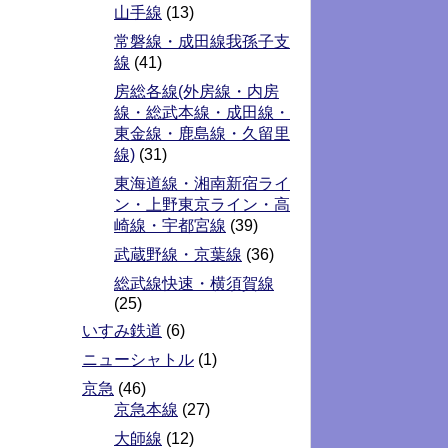
山手線
(13)
常磐線・成田線我孫子支
線
(41)
房総各線(外房線・内房
線・総武本線・成田線・
東金線・鹿島線・久留里
線)
(31)
東海道線・湘南新宿ライ
ン・上野東京ライン・高
崎線・宇都宮線
(39)
武蔵野線・京葉線
(36)
総武線快速・横須賀線
(25)
いすみ鉄道
(6)
ニューシャトル
(1)
京急
(46)
京急本線
(27)
大師線
(12)