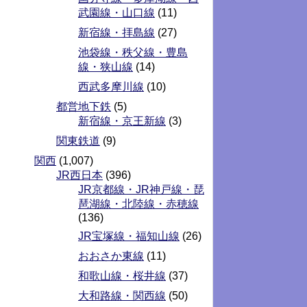
武園線・山口線
(11)
新宿線・拝島線
(27)
池袋線・秩父線・豊島
線・狭山線
(14)
西武多摩川線
(10)
都営地下鉄
(5)
新宿線・京王新線
(3)
関東鉄道
(9)
関西
(1,007)
JR西日本
(396)
JR京都線・JR神戸線・琵
琶湖線・北陸線・赤穂線
(136)
JR宝塚線・福知山線
(26)
おおさか東線
(11)
和歌山線・桜井線
(37)
大和路線・関西線
(50)