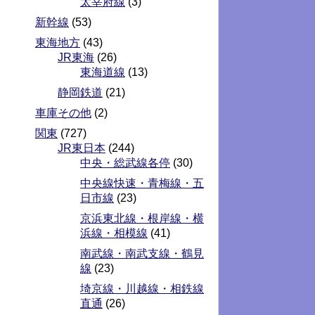
太宰府線
(3)
新幹線
(53)
東海地方
(43)
JR東海
(26)
東海道線
(13)
静岡鉄道
(21)
車庫その他
(2)
関東
(727)
JR東日本
(244)
中央・総武線各停
(30)
中央線快速・青梅線・五
日市線
(23)
京浜東北線・根岸線・横
浜線・相模線
(41)
南武線・南武支線・鶴見
線
(23)
埼京線・川越線・相鉄線
直通
(26)