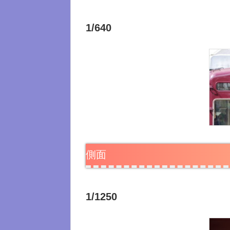
1/640
側面
1/1250