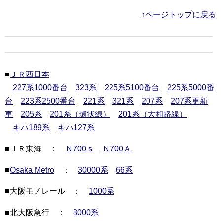
↑ページトップに戻る
■
ＪＲ西日本
227系1000番台
323系
225系5100番台
225系5000番
台
223系2500番台
221系
321系
207系
207系更新
車
205系
201系（環状線）
201系（大和路線）
キハ189系
キハ127系
■ＪＲ東海 ：
Ｎ700ｓ
Ｎ700Ａ
■
Osaka Metro
：
30000系
66系
■大阪モノレール ：
1000系
■北大阪急行 ：
8000系