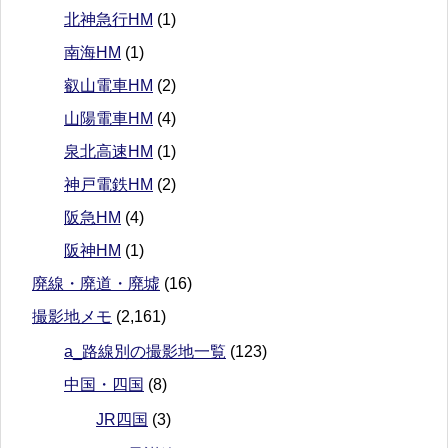
北神急行HM
(1)
南海HM
(1)
叡山電車HM
(2)
山陽電車HM
(4)
泉北高速HM
(1)
神戸電鉄HM
(2)
阪急HM
(4)
阪神HM
(1)
廃線・廃道・廃墟
(16)
撮影地メモ
(2,161)
a_路線別の撮影地一覧
(123)
中国・四国
(8)
JR四国
(3)