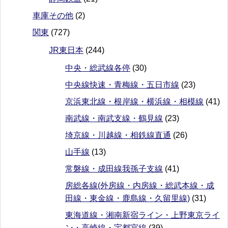
車庫その他
(2)
関東
(727)
JR東日本
(244)
中央・総武線各停
(30)
中央線快速・青梅線・五日市線
(23)
京浜東北線・根岸線・横浜線・相模線
(41)
南武線・南武支線・鶴見線
(23)
埼京線・川越線・相鉄線直通
(26)
山手線
(13)
常磐線・成田線我孫子支線
(41)
房総各線(外房線・内房線・総武本線・成
田線・東金線・鹿島線・久留里線)
(31)
東海道線・湘南新宿ライン・上野東京ライ
ン・高崎線・宇都宮線
(39)