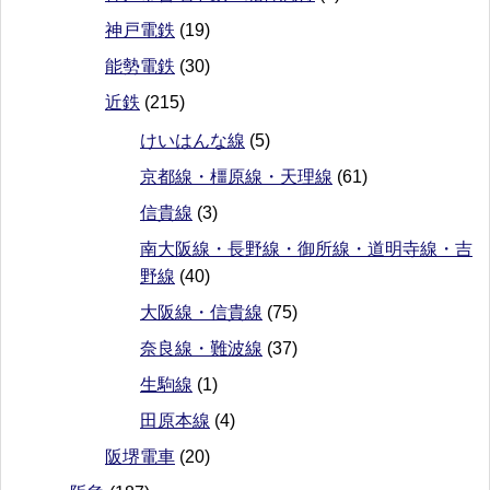
神戸電鉄
(19)
能勢電鉄
(30)
近鉄
(215)
けいはんな線
(5)
京都線・橿原線・天理線
(61)
信貴線
(3)
南大阪線・長野線・御所線・道明寺線・吉
野線
(40)
大阪線・信貴線
(75)
奈良線・難波線
(37)
生駒線
(1)
田原本線
(4)
阪堺電車
(20)