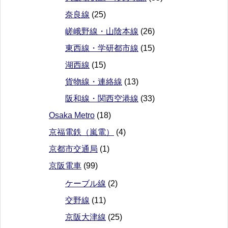
奈良線
(25)
嵯峨野線・山陰本線
(26)
東西線・学研都市線
(15)
湖西線
(15)
貨物線・連絡線
(13)
阪和線・関西空港線
(33)
Osaka Metro
(18)
京福電鉄（嵐電）
(4)
京都市交通局
(1)
京阪電車
(99)
ケーブル線
(2)
交野線
(11)
京阪大津線
(25)