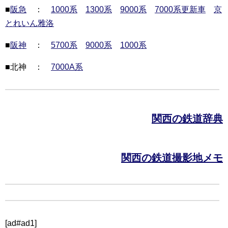
■
阪急
：
1000系
1300系
9000系
7000系更新車
京
とれいん雅洛
■
阪神
：
5700系
9000系
1000系
■北神 ：
7000A系
関西の鉄道辞典
関西の鉄道撮影地メモ
[ad#ad1]