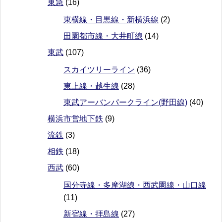
東急
(16)
東横線・目黒線・新横浜線
(2)
田園都市線・大井町線
(14)
東武
(107)
スカイツリーライン
(36)
東上線・越生線
(28)
東武アーバンパークライン(野田線)
(40)
横浜市営地下鉄
(9)
流鉄
(3)
相鉄
(18)
西武
(60)
国分寺線・多摩湖線・西武園線・山口線
(11)
新宿線・拝島線
(27)