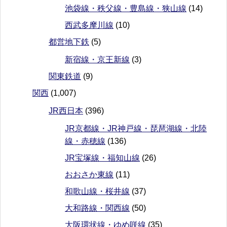
池袋線・秩父線・豊島線・狭山線
(14)
西武多摩川線
(10)
都営地下鉄
(5)
新宿線・京王新線
(3)
関東鉄道
(9)
関西
(1,007)
JR西日本
(396)
JR京都線・JR神戸線・琵琶湖線・北陸
線・赤穂線
(136)
JR宝塚線・福知山線
(26)
おおさか東線
(11)
和歌山線・桜井線
(37)
大和路線・関西線
(50)
大阪環状線・ゆめ咲線
(35)