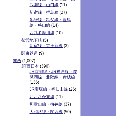
武園線・山口線
(11)
新宿線・拝島線
(27)
池袋線・秩父線・豊島
線・狭山線
(14)
西武多摩川線
(10)
都営地下鉄
(5)
新宿線・京王新線
(3)
関東鉄道
(9)
関西
(1,007)
JR西日本
(396)
JR京都線・JR神戸線・琵
琶湖線・北陸線・赤穂線
(136)
JR宝塚線・福知山線
(26)
おおさか東線
(11)
和歌山線・桜井線
(37)
大和路線・関西線
(50)