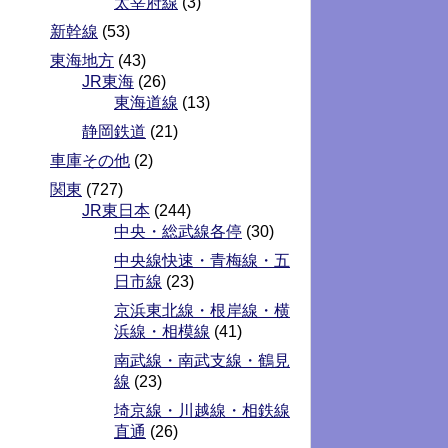
太宰府線
(3)
新幹線
(53)
東海地方
(43)
JR東海
(26)
東海道線
(13)
静岡鉄道
(21)
車庫その他
(2)
関東
(727)
JR東日本
(244)
中央・総武線各停
(30)
中央線快速・青梅線・五
日市線
(23)
京浜東北線・根岸線・横
浜線・相模線
(41)
南武線・南武支線・鶴見
線
(23)
埼京線・川越線・相鉄線
直通
(26)