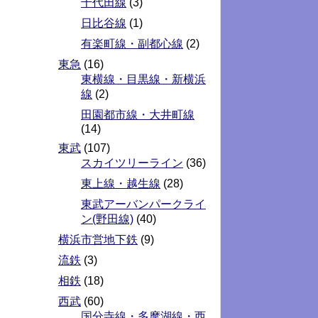
千代田線
(3)
日比谷線
(1)
有楽町線・副都心線
(2)
東急
(16)
東横線・目黒線・新横浜
線
(2)
田園都市線・大井町線
(14)
東武
(107)
スカイツリーライン
(36)
東上線・越生線
(28)
東武アーバンパークライ
ン(野田線)
(40)
横浜市営地下鉄
(9)
流鉄
(3)
相鉄
(18)
西武
(60)
国分寺線・多摩湖線・西