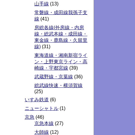
山手線
(13)
常磐線・成田線我孫子支
線
(41)
房総各線(外房線・内房
線・総武本線・成田線・
東金線・鹿島線・久留里
線)
(31)
東海道線・湘南新宿ライ
ン・上野東京ライン・高
崎線・宇都宮線
(39)
武蔵野線・京葉線
(36)
総武線快速・横須賀線
(25)
いすみ鉄道
(6)
ニューシャトル
(1)
京急
(46)
京急本線
(27)
大師線
(12)