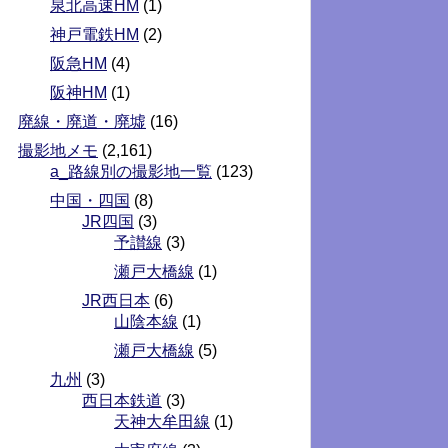
泉北高速HM
(1)
神戸電鉄HM
(2)
阪急HM
(4)
阪神HM
(1)
廃線・廃道・廃墟
(16)
撮影地メモ
(2,161)
a_路線別の撮影地一覧
(123)
中国・四国
(8)
JR四国
(3)
予讃線
(3)
瀬戸大橋線
(1)
JR西日本
(6)
山陰本線
(1)
瀬戸大橋線
(5)
九州
(3)
西日本鉄道
(3)
天神大牟田線
(1)