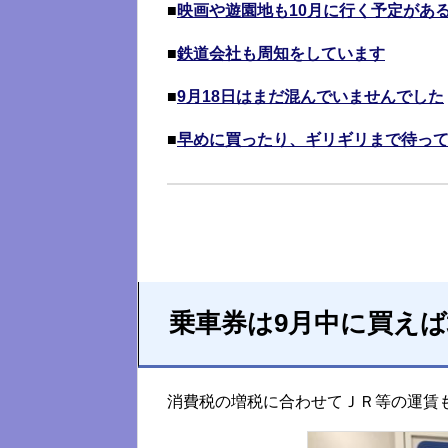
■
映画や遊園地も10月に行く予定があ
■
鉄道会社も周知をしています
■
9月18日はまだ混んでいませんでした
■
早めに買ったり、ギリギリまで待っ
乗車券は9月中に買え
消費税の増税に合わせてＪＲ等の運賃