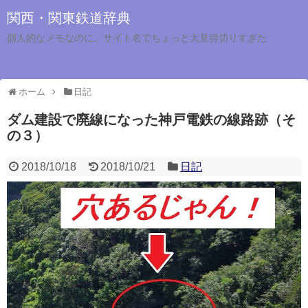
関西・関東鉄道辞典
個人的なメモなのに、サイト名でちょっと大見得切りすぎた
ホーム
日記
ダム建設で廃線になった神戸電鉄の線路跡（そ
の３）
2018/10/18
2018/10/21
日記