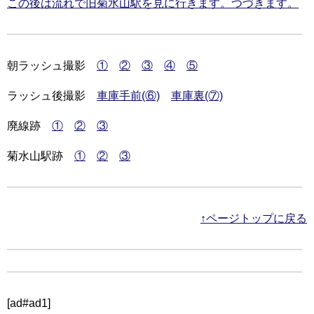
この後は流れで旧菊水山駅を見に行きます。つづきます。
朝ラッシュ撮影
①
②
③
④
⑤
ラッシュ後撮影
車庫手前(⑥)
車庫裏(⑦)
廃線跡
①
②
③
菊水山駅跡
①
②
③
↑ページトップに戻る
[ad#ad1]