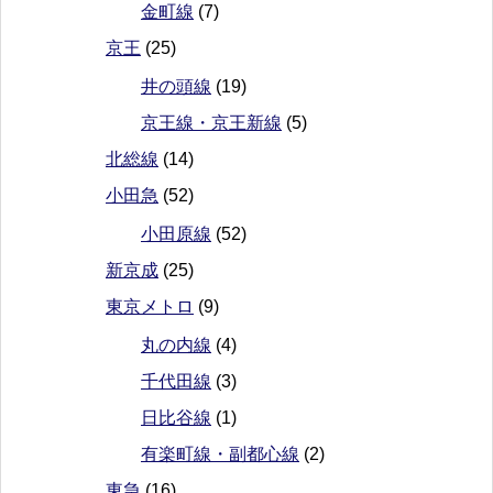
金町線
(7)
京王
(25)
井の頭線
(19)
京王線・京王新線
(5)
北総線
(14)
小田急
(52)
小田原線
(52)
新京成
(25)
東京メトロ
(9)
丸の内線
(4)
千代田線
(3)
日比谷線
(1)
有楽町線・副都心線
(2)
東急
(16)