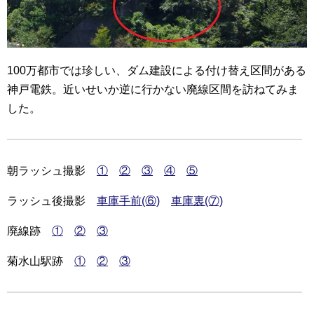
100万都市では珍しい、ダム建設による付け替え区間がある
神戸電鉄。近いせいか逆に行かない廃線区間を訪ねてみま
した。
朝ラッシュ撮影
①
②
③
④
⑤
ラッシュ後撮影
車庫手前(⑥)
車庫裏(⑦)
廃線跡
①
②
③
菊水山駅跡
①
②
③