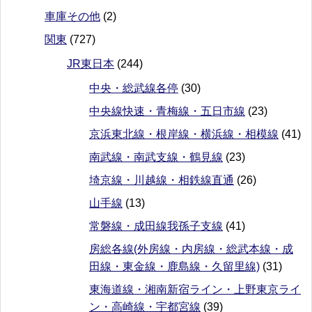
車庫その他
(2)
関東
(727)
JR東日本
(244)
中央・総武線各停
(30)
中央線快速・青梅線・五日市線
(23)
京浜東北線・根岸線・横浜線・相模線
(41)
南武線・南武支線・鶴見線
(23)
埼京線・川越線・相鉄線直通
(26)
山手線
(13)
常磐線・成田線我孫子支線
(41)
房総各線(外房線・内房線・総武本線・成
田線・東金線・鹿島線・久留里線)
(31)
東海道線・湘南新宿ライン・上野東京ライ
ン・高崎線・宇都宮線
(39)