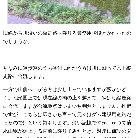
旧線から川沿いの縦走路へ降りる業務用階段とかだったの
でしょうか。
ちなみに遊歩道のうち谷側に向かう方は川に沿って六甲縦
走路に合流します。
一方で山側へ上がる方は少し上っていきますが藪がひど
く。地形図上では現在線の橋の上を越えて、やはり縦走路
に合流しますが合流地点はいまいち判然としません。推定
ですが、こちらは広さから言って元々はダム建設用道路だ
ったのではという気もします。薄い記憶ですが、かつて菊
水山駅が休止する直前に降りてみたとき、対岸に仮設のダ