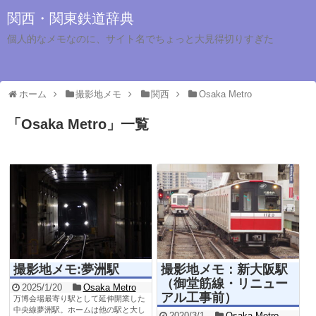
関西・関東鉄道辞典
個人的なメモなのに、サイト名でちょっと大見得切りすぎた
ホーム
撮影地メモ
関西
Osaka Metro
「
Osaka Metro
」
一覧
撮影地メモ:夢洲駅
撮影地メモ：新大阪駅
（御堂筋線・リニュー
2025/1/20
Osaka Metro
アル工事前）
万博会場最寄り駅として延伸開業した
中央線夢洲駅。ホームは他の駅と大し
2020/3/1
Osaka Metro