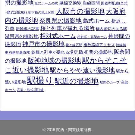
摂の撮影地
単線交換駅
単線区間
国鉄型配線(単式
単式ホームの駅
大阪市の撮影地
大阪府
+島式2面3線)
地下鉄の地上区間
内の撮影地
奈良県の撮影地
島式ホーム
折返し
桜と列車が撮れる場所
列車
新幹線の記事
構内踏切のある駅
相対式ホーム
神姫間の
滋賀県の撮影地
相対式・高架ホーム
神戸市の撮影地
撮影地
複数路線アクセス
複々線区間
跨線橋
阪奈間
阪和間の撮影地
鉄橋と列車が撮れる場所
車両基地最寄駅
駅からそこそ
阪神地域の撮影地
の撮影地
こ近い撮影地
駅からやや遠い撮影地
駅から
駅撮り
駅近の撮影地
遠い撮影地
高架
駅間のカーブ
ホーム
高架・島式2面4線
© 2016
関西・関東鉄道辞典
.