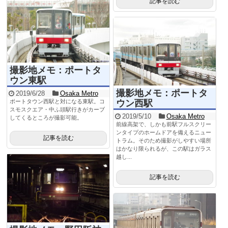
記事を読む
撮影地メモ：ポートタ
ウン東駅
撮影地メモ：ポートタ
2019/6/28
Osaka Metro
ウン西駅
ポートタウン西駅と対になる東駅。コ
スモスクエア・中ふ頭駅行きがカーブ
2019/5/10
Osaka Metro
してくるところが撮影可能。
前線高架で、しかも前駅フルスクリー
ンタイプのホームドアを備えるニュー
記事を読む
トラム。そのため撮影がしやすい場所
はかなり限られるが、この駅はガラス
越し...
記事を読む