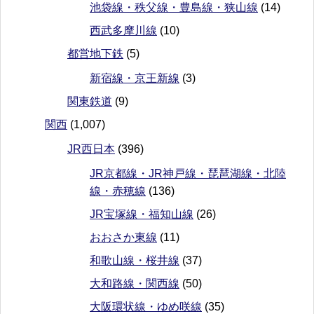
池袋線・秩父線・豊島線・狭山線
(14)
西武多摩川線
(10)
都営地下鉄
(5)
新宿線・京王新線
(3)
関東鉄道
(9)
関西
(1,007)
JR西日本
(396)
JR京都線・JR神戸線・琵琶湖線・北陸
線・赤穂線
(136)
JR宝塚線・福知山線
(26)
おおさか東線
(11)
和歌山線・桜井線
(37)
大和路線・関西線
(50)
大阪環状線・ゆめ咲線
(35)