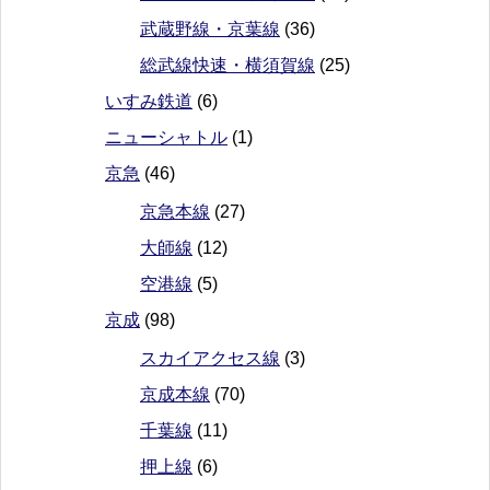
武蔵野線・京葉線
(36)
総武線快速・横須賀線
(25)
いすみ鉄道
(6)
ニューシャトル
(1)
京急
(46)
京急本線
(27)
大師線
(12)
空港線
(5)
京成
(98)
スカイアクセス線
(3)
京成本線
(70)
千葉線
(11)
押上線
(6)