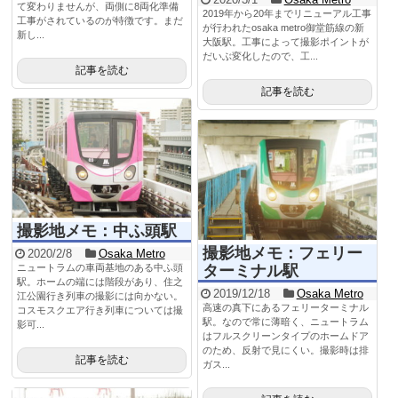
て変わりませんが、両側に8両化準備
2019年から20年までリニューアル工事
工事がされているのが特徴です。まだ
が行われたosaka metro御堂筋線の新
新し...
大阪駅。工事によって撮影ポイントが
だいぶ変化したので、工...
記事を読む
記事を読む
撮影地メモ：中ふ頭駅
撮影地メモ：フェリー
2020/2/8
Osaka Metro
ターミナル駅
ニュートラムの車両基地のある中ふ頭
駅。ホームの端には階段があり、住之
2019/12/18
Osaka Metro
江公園行き列車の撮影には向かない。
高速の真下にあるフェリーターミナル
コスモスクエア行き列車については撮
駅。なので常に薄暗く、ニュートラム
影可...
はフルスクリーンタイプのホームドア
のため、反射で見にくい。撮影時は排
記事を読む
ガス...