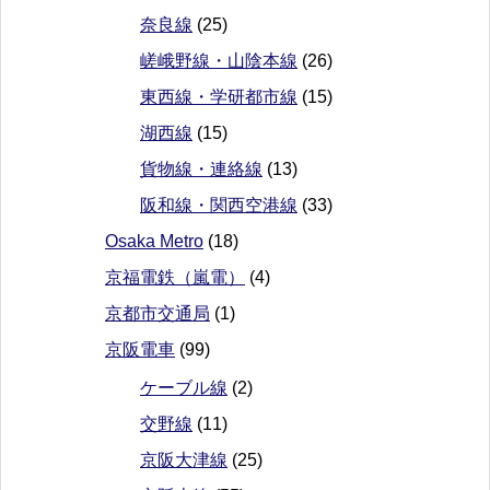
奈良線
(25)
嵯峨野線・山陰本線
(26)
東西線・学研都市線
(15)
湖西線
(15)
貨物線・連絡線
(13)
阪和線・関西空港線
(33)
Osaka Metro
(18)
京福電鉄（嵐電）
(4)
京都市交通局
(1)
京阪電車
(99)
ケーブル線
(2)
交野線
(11)
京阪大津線
(25)