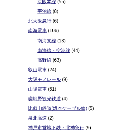
京阪本線
(55)
宇治線
(8)
北大阪急行
(6)
南海電車
(106)
南海支線
(13)
南海線・空港線
(44)
高野線
(63)
叡山電車
(24)
大阪モノレール
(9)
山陽電車
(61)
嵯峨野観光鉄道
(4)
比叡山鉄道(坂本ケーブル線)
(5)
泉北高速
(2)
神戸市営地下鉄・北神急行
(9)