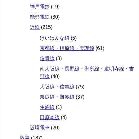
神戸電鉄
(19)
能勢電鉄
(30)
近鉄
(215)
けいはんな線
(5)
京都線・橿原線・天理線
(61)
信貴線
(3)
南大阪線・長野線・御所線・道明寺線・吉
野線
(40)
大阪線・信貴線
(75)
奈良線・難波線
(37)
生駒線
(1)
田原本線
(4)
阪堺電車
(20)
阪急
(187)