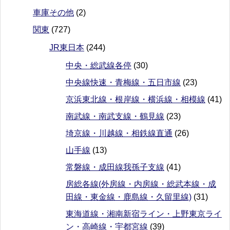
車庫その他
(2)
関東
(727)
JR東日本
(244)
中央・総武線各停
(30)
中央線快速・青梅線・五日市線
(23)
京浜東北線・根岸線・横浜線・相模線
(41)
南武線・南武支線・鶴見線
(23)
埼京線・川越線・相鉄線直通
(26)
山手線
(13)
常磐線・成田線我孫子支線
(41)
房総各線(外房線・内房線・総武本線・成
田線・東金線・鹿島線・久留里線)
(31)
東海道線・湘南新宿ライン・上野東京ライ
ン・高崎線・宇都宮線
(39)