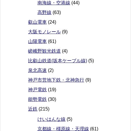
南海線・空港線
(44)
高野線
(63)
叡山電車
(24)
大阪モノレール
(9)
山陽電車
(61)
嵯峨野観光鉄道
(4)
比叡山鉄道(坂本ケーブル線)
(5)
泉北高速
(2)
神戸市営地下鉄・北神急行
(9)
神戸電鉄
(19)
能勢電鉄
(30)
近鉄
(215)
けいはんな線
(5)
京都線・橿原線・天理線
(61)