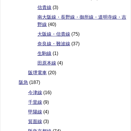
信貴線
(3)
南大阪線・長野線・御所線・道明寺線・吉
野線
(40)
大阪線・信貴線
(75)
奈良線・難波線
(37)
生駒線
(1)
田原本線
(4)
阪堺電車
(20)
阪急
(187)
今津線
(16)
千里線
(9)
甲陽線
(4)
箕面線
(3)