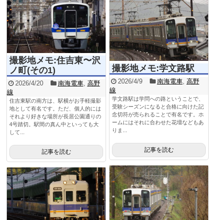
撮影地メモ:住吉東〜沢
撮影地メモ:学文路駅
ノ町(その1)
2026/4/9
南海電車
,
高野
2026/4/20
南海電車
,
高野
線
線
学文路駅は学問への路ということで、
住吉東駅の南方は、駅横がお手軽撮影
受験シーズンになると合格に向けた記
地として有名です。ただ、個人的には
念切符が売られることで有名です。ホ
それより好きな場所が長居公園通りの
ームにはそれに合わせた花壇などもあ
4号踏切。駅間の真ん中といっても大
りま...
して...
記事を読む
記事を読む