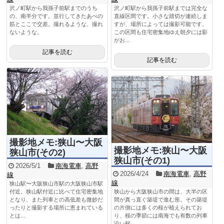
沢ノ町駅から我孫子前駅までのうち
沢ノ町駅から我孫子前駅までは完全な
の、南半分です。並行してきたあべの
直線区間です。小さな踏切が連続しま
筋とここで交差。撮れるような、撮れ
すが、場所によっては撮影可能です。
ないような。
この区間も住宅密集地ゆえ朝夕には影
がお...
記事を読む
記事を読む
撮影地メモ:狭山〜大阪
撮影地メモ:狭山〜大阪
狭山市(その2)
狭山市(その1)
2026/5/1
南海電車
,
高野
2026/4/24
南海電車
,
高野
線
線
狭山駅〜大阪狭山市駅の大阪狭山市駅
付近。狭山駅付近に比べて住宅密集地
狭山から大阪狭山市の間は、大半の区
となり、また列車との高低差も微妙だ
間が真っ直ぐ築堤で進む形。その築堤
ったりと撮影する場所に恵まれている
の片側には多くの桜が植えられてお
とは...
り、桜の季節には南海でも有数の列車
沿い桜...