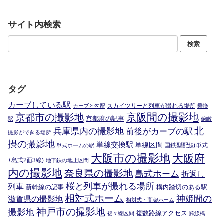
サイト内検索
タグ
カーブしている駅
スカイツリーと列車が撮れる場所
カーブと勾配
乗換
京阪間の撮影地
京都市の撮影地
京都府の記事
駅
俯瞰
北
兵庫県内の撮影地
前後がカーブの駅
撮影ができる場所
摂の撮影地
単線交換駅
単線区間
国鉄型配線(単式
単式ホームの駅
大阪市の撮影地
大阪府
+島式2面3線)
地下鉄の地上区間
内の撮影地
奈良県の撮影地
島式ホーム
折返し
桜と列車が撮れる場所
列車
新幹線の記事
構内踏切のある駅
相対式ホーム
神姫間の
滋賀県の撮影地
相対式・高架ホーム
神戸市の撮影地
撮影地
複数路線アクセス
複々線区間
跨線橋