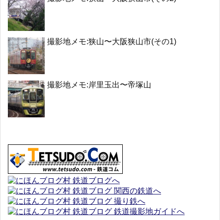
撮影地メモ:狭山〜大阪狭山市(その1)
撮影地メモ:岸里玉出〜帝塚山