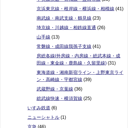
京浜東北線・根岸線・横浜線・相模線
(41)
南武線・南武支線・鶴見線
(23)
埼京線・川越線・相鉄線直通
(26)
山手線
(13)
常磐線・成田線我孫子支線
(41)
房総各線(外房線・内房線・総武本線・成
田線・東金線・鹿島線・久留里線)
(31)
東海道線・湘南新宿ライン・上野東京ライ
ン・高崎線・宇都宮線
(39)
武蔵野線・京葉線
(36)
総武線快速・横須賀線
(25)
いすみ鉄道
(6)
ニューシャトル
(1)
京急
(46)