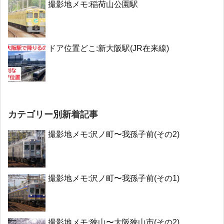
撮影地メモ:稲荷山公園駅
ドア位置どこ:新大阪駅(JR在来線)
カテゴリー別新着記事
撮影地メモ:沢ノ町〜我孫子前(その2)
撮影地メモ:沢ノ町〜我孫子前(その1)
撮影地メモ:狭山〜大阪狭山市(その2)