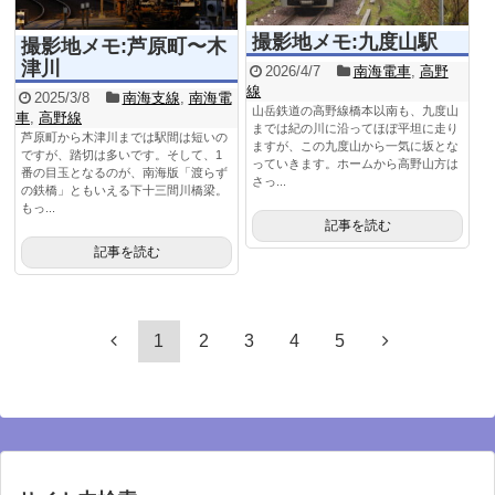
撮影地メモ:九度山駅
撮影地メモ:芦原町〜木
津川
2026/4/7
南海電車
,
高野
線
2025/3/8
南海支線
,
南海電
山岳鉄道の高野線橋本以南も、九度山
車
,
高野線
までは紀の川に沿ってほぼ平坦に走り
芦原町から木津川までは駅間は短いの
ますが、この九度山から一気に坂とな
ですが、踏切は多いです。そして、1
っていきます。ホームから高野山方は
番の目玉となるのが、南海版「渡らず
さっ...
の鉄橋」ともいえる下十三間川橋梁。
もっ...
記事を読む
記事を読む
1
2
3
4
5