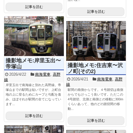
記事を読む
記事を読む
撮影地メモ:岸里玉出〜
撮影地メモ:住吉東〜沢
帝塚山
ノ町(その2)
2026/4/22
南海電車
,
高野
2026/4/21
南海電車
,
高野
線
線
岸里玉出で南海線と別れた高野線。帝
塚山までの駅間は短いですが、上町台
駅間の南側からです。４号踏切は南側
地の上に登るためにカーブと勾配を進
からでもけっこう良いです。ただこの
み、ほぼそれが駅間の全てになってい
4号踏切、北側と南側との移動に300m
ます...
くらいあって、他のどの踏切間の移
動...
記事を読む
記事を読む