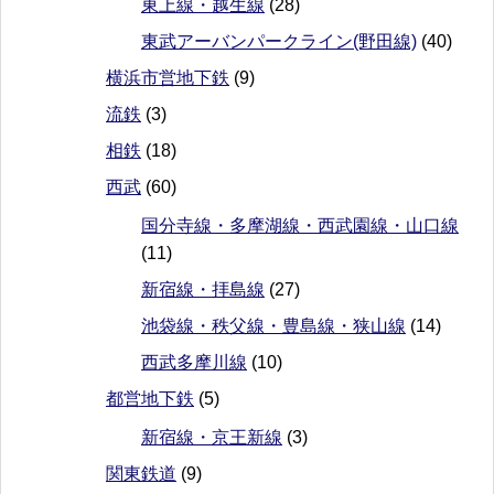
東上線・越生線
(28)
東武アーバンパークライン(野田線)
(40)
横浜市営地下鉄
(9)
流鉄
(3)
相鉄
(18)
西武
(60)
国分寺線・多摩湖線・西武園線・山口線
(11)
新宿線・拝島線
(27)
池袋線・秩父線・豊島線・狭山線
(14)
西武多摩川線
(10)
都営地下鉄
(5)
新宿線・京王新線
(3)
関東鉄道
(9)