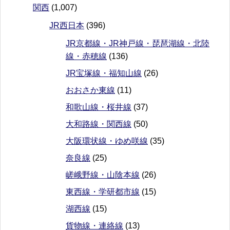
関西
(1,007)
JR西日本
(396)
JR京都線・JR神戸線・琵琶湖線・北陸
線・赤穂線
(136)
JR宝塚線・福知山線
(26)
おおさか東線
(11)
和歌山線・桜井線
(37)
大和路線・関西線
(50)
大阪環状線・ゆめ咲線
(35)
奈良線
(25)
嵯峨野線・山陰本線
(26)
東西線・学研都市線
(15)
湖西線
(15)
貨物線・連絡線
(13)