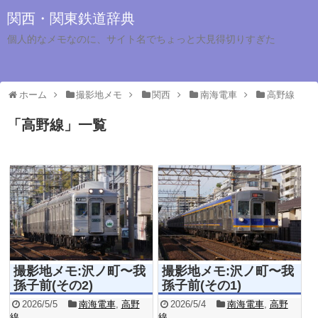
関西・関東鉄道辞典
個人的なメモなのに、サイト名でちょっと大見得切りすぎた
ホーム
撮影地メモ
関西
南海電車
高野線
「
高野線
」
一覧
撮影地メモ:沢ノ町〜我
撮影地メモ:沢ノ町〜我
孫子前(その2)
孫子前(その1)
2026/5/5
南海電車
,
高野
2026/5/4
南海電車
,
高野
線
線