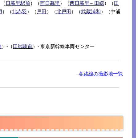
）（
日暮里駅前
）（
西日暮里
）（
西日暮里～田端
）（
田
羽
）（
北赤羽
）（
戸田
）（
北戸田
）（
武蔵浦和
）（中浦
側
）-（
田端駅前
）- 東京新幹線車両センター
各路線の撮影地一覧