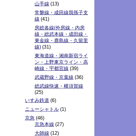
山手線
(13)
常磐線・成田線我孫子支
線
(41)
房総各線(外房線・内房
線・総武本線・成田線・
東金線・鹿島線・久留里
線)
(31)
東海道線・湘南新宿ライ
ン・上野東京ライン・高
崎線・宇都宮線
(39)
武蔵野線・京葉線
(36)
総武線快速・横須賀線
(25)
いすみ鉄道
(6)
ニューシャトル
(1)
京急
(46)
京急本線
(27)
大師線
(12)