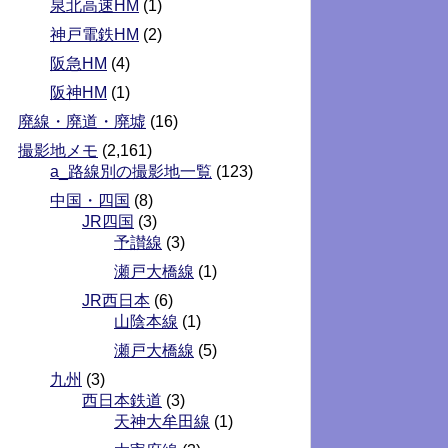
泉北高速HM
(1)
神戸電鉄HM
(2)
阪急HM
(4)
阪神HM
(1)
廃線・廃道・廃墟
(16)
撮影地メモ
(2,161)
a_路線別の撮影地一覧
(123)
中国・四国
(8)
JR四国
(3)
予讃線
(3)
瀬戸大橋線
(1)
JR西日本
(6)
山陰本線
(1)
瀬戸大橋線
(5)
九州
(3)
西日本鉄道
(3)
天神大牟田線
(1)