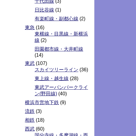
千代田線
(3)
日比谷線
(1)
有楽町線・副都心線
(2)
東急
(16)
東横線・目黒線・新横浜
線
(2)
田園都市線・大井町線
(14)
東武
(107)
スカイツリーライン
(36)
東上線・越生線
(28)
東武アーバンパークライ
ン(野田線)
(40)
横浜市営地下鉄
(9)
流鉄
(3)
相鉄
(18)
西武
(60)
国分寺線・多摩湖線・西