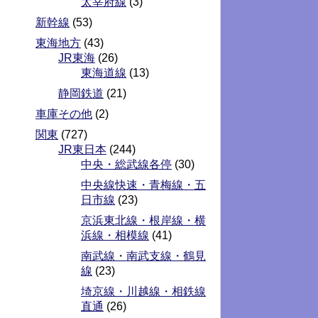
太宰府線
(3)
新幹線
(53)
東海地方
(43)
JR東海
(26)
東海道線
(13)
静岡鉄道
(21)
車庫その他
(2)
関東
(727)
JR東日本
(244)
中央・総武線各停
(30)
中央線快速・青梅線・五
日市線
(23)
京浜東北線・根岸線・横
浜線・相模線
(41)
南武線・南武支線・鶴見
線
(23)
埼京線・川越線・相鉄線
直通
(26)