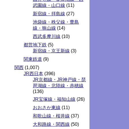
武園線・山口線
(11)
新宿線・拝島線
(27)
池袋線・秩父線・豊島
線・狭山線
(14)
西武多摩川線
(10)
都営地下鉄
(5)
新宿線・京王新線
(3)
関東鉄道
(9)
関西
(1,007)
JR西日本
(396)
JR京都線・JR神戸線・琵
琶湖線・北陸線・赤穂線
(136)
JR宝塚線・福知山線
(26)
おおさか東線
(11)
和歌山線・桜井線
(37)
大和路線・関西線
(50)