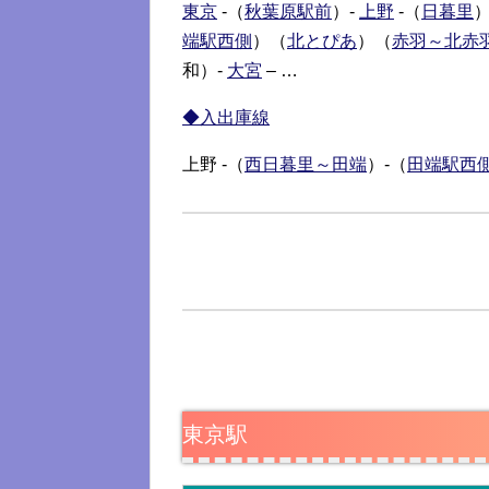
東京
-（
秋葉原駅前
）-
上野
-（
日暮里
端駅西側
）（
北とぴあ
）（
赤羽～北赤
和）-
大宮
– …
◆入出庫線
上野 -（
西日暮里～田端
）-（
田端駅西
東京駅