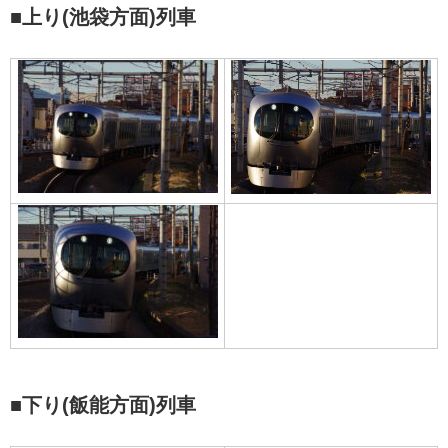
■上り(池袋方面)列車
■下り(飯能方面)列車