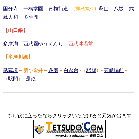
国分寺
–
一橋学園
–
青梅街道
– (拝島線<-)-
萩山
–
八坂
–
武
蔵大和
–
多摩湖
【山口線】
多摩湖
–
西武園ゆうえんち
– 西武球場前
【多摩川線】
武蔵境
– 新小金井 –
多磨
–
白糸台
-（
駅間
）-
競艇場前
-
（
駅間
）-
是政
もし役に立ったならクリックいただけると元気が出ます