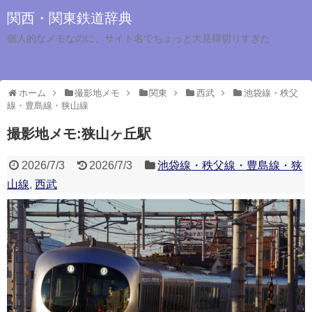
関西・関東鉄道辞典
個人的なメモなのに、サイト名でちょっと大見得切りすぎた
ホーム
撮影地メモ
関東
西武
池袋線・秩父
線・豊島線・狭山線
撮影地メモ:狭山ヶ丘駅
2026/7/3
2026/7/3
池袋線・秩父線・豊島線・狭
山線
,
西武