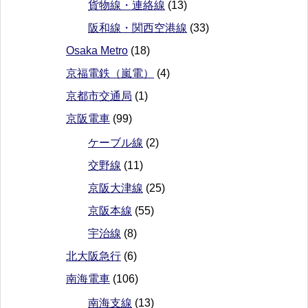
貨物線・連絡線
(13)
阪和線・関西空港線
(33)
Osaka Metro
(18)
京福電鉄（嵐電）
(4)
京都市交通局
(1)
京阪電車
(99)
ケーブル線
(2)
交野線
(11)
京阪大津線
(25)
京阪本線
(55)
宇治線
(8)
北大阪急行
(6)
南海電車
(106)
南海支線
(13)