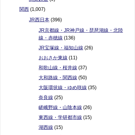
関西
(1,007)
JR西日本
(396)
JR京都線・JR神戸線・琵琶湖線・北陸
線・赤穂線
(136)
JR宝塚線・福知山線
(26)
おおさか東線
(11)
和歌山線・桜井線
(37)
大和路線・関西線
(50)
大阪環状線・ゆめ咲線
(35)
奈良線
(25)
嵯峨野線・山陰本線
(26)
東西線・学研都市線
(15)
湖西線
(15)