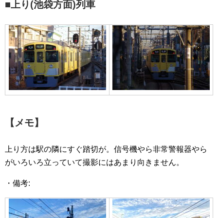
■上り(池袋方面)列車
【メモ】
上り方は駅の隣にすぐ踏切が。信号機やら非常警報器やら
がいろいろ立っていて撮影にはあまり向きません。
・備考: