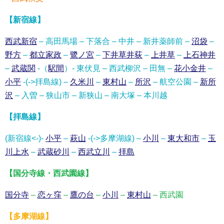
【新宿線】
西武新宿
– 高田馬場 – 下落合 – 中井 – 新井薬師前 –
沼袋
–
野方
–
都立家政
–
鷺ノ宮
–
下井草
井荻
–
上井草
–
上石神井
–
武蔵関
-（
駅間
）- 東伏見 – 西武柳沢 – 田無 –
花小金井
–
小平
-(->拝島線) –
久米川
–
東村山
–
所沢
– 航空公園 –
新所
沢
– 入曽 – 狭山市 – 新狭山 – 南大塚 – 本川越
【拝島線】
(新宿線<-)-
小平
–
萩山
-(->多摩湖線) –
小川
–
東大和市
–
玉
川上水
–
武蔵砂川
–
西武立川
–
拝島
【国分寺線・西武園線】
国分寺
–
恋ヶ窪
–
鷹の台
–
小川
–
東村山
– 西武園
【多摩湖線】