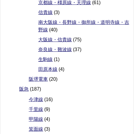
京都線・橿原線・天理線
(61)
信貴線
(3)
南大阪線・長野線・御所線・道明寺線・吉
野線
(40)
大阪線・信貴線
(75)
奈良線・難波線
(37)
生駒線
(1)
田原本線
(4)
阪堺電車
(20)
阪急
(187)
今津線
(16)
千里線
(9)
甲陽線
(4)
箕面線
(3)