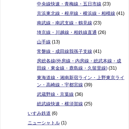
中央線快速・青梅線・五日市線
(23)
京浜東北線・根岸線・横浜線・相模線
(41)
南武線・南武支線・鶴見線
(23)
埼京線・川越線・相鉄線直通
(26)
山手線
(13)
常磐線・成田線我孫子支線
(41)
房総各線(外房線・内房線・総武本線・成
田線・東金線・鹿島線・久留里線)
(31)
東海道線・湘南新宿ライン・上野東京ライ
ン・高崎線・宇都宮線
(39)
武蔵野線・京葉線
(36)
総武線快速・横須賀線
(25)
いすみ鉄道
(6)
ニューシャトル
(1)