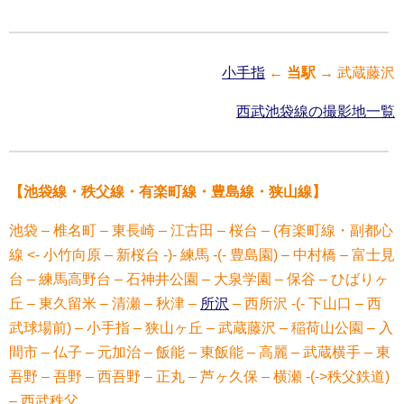
小手指
←
当駅
→ 武蔵藤沢
西武池袋線の撮影地一覧
【池袋線・秩父線・有楽町線・豊島線・狭山線】
池袋 – 椎名町 – 東長崎 – 江古田 – 桜台 – (有楽町線・副都心
線 <- 小竹向原 – 新桜台 -)- 練馬 -(- 豊島園) – 中村橋 – 富士見
台 – 練馬高野台 – 石神井公園 – 大泉学園 – 保谷 – ひばりヶ
丘 – 東久留米 – 清瀬 – 秋津 –
所沢
– 西所沢 -(- 下山口 – 西
武球場前) – 小手指 – 狭山ヶ丘 – 武蔵藤沢 – 稲荷山公園 – 入
間市 – 仏子 – 元加治 – 飯能 – 東飯能 – 高麗 – 武蔵横手 – 東
吾野 – 吾野 – 西吾野 – 正丸 – 芦ヶ久保 – 横瀬 -(->秩父鉄道)
– 西武秩父