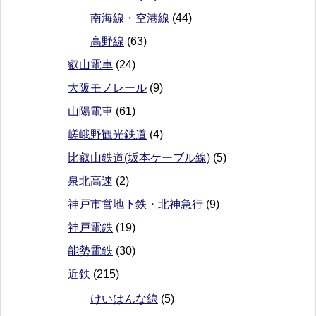
南海線・空港線
(44)
高野線
(63)
叡山電車
(24)
大阪モノレール
(9)
山陽電車
(61)
嵯峨野観光鉄道
(4)
比叡山鉄道(坂本ケーブル線)
(5)
泉北高速
(2)
神戸市営地下鉄・北神急行
(9)
神戸電鉄
(19)
能勢電鉄
(30)
近鉄
(215)
けいはんな線
(5)