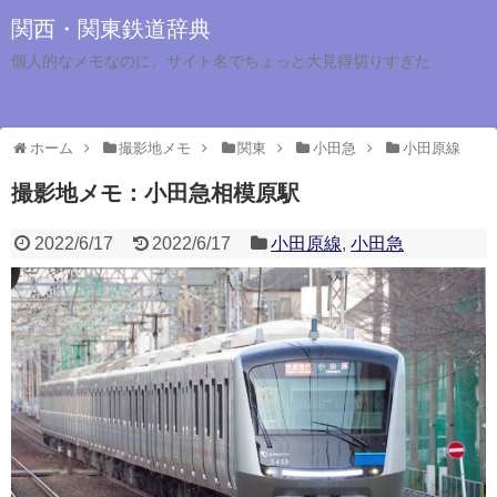
関西・関東鉄道辞典
個人的なメモなのに、サイト名でちょっと大見得切りすぎた
ホーム
撮影地メモ
関東
小田急
小田原線
撮影地メモ：小田急相模原駅
2022/6/17
2022/6/17
小田原線
,
小田急