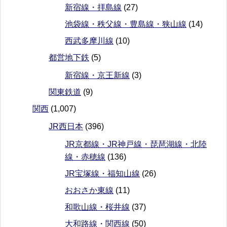
新宿線・拝島線
(27)
池袋線・秩父線・豊島線・狭山線
(14)
西武多摩川線
(10)
都営地下鉄
(5)
新宿線・京王新線
(3)
関東鉄道
(9)
関西
(1,007)
JR西日本
(396)
JR京都線・JR神戸線・琵琶湖線・北陸
線・赤穂線
(136)
JR宝塚線・福知山線
(26)
おおさか東線
(11)
和歌山線・桜井線
(37)
大和路線・関西線
(50)