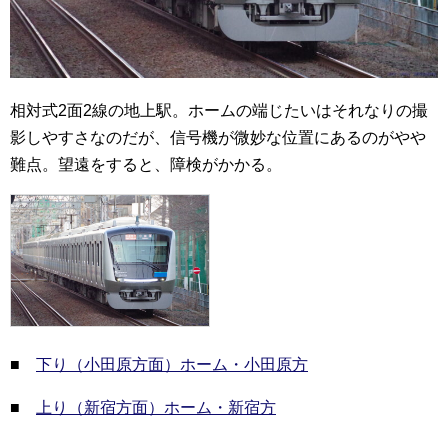
相対式2面2線の地上駅。ホームの端じたいはそれなりの撮
影しやすさなのだが、信号機が微妙な位置にあるのがやや
難点。望遠をすると、障検がかかる。
■
下り（小田原方面）ホーム・小田原方
■
上り（新宿方面）ホーム・新宿方