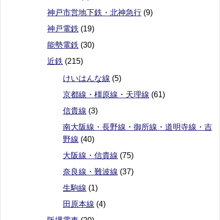
神戸市営地下鉄・北神急行
(9)
神戸電鉄
(19)
能勢電鉄
(30)
近鉄
(215)
けいはんな線
(5)
京都線・橿原線・天理線
(61)
信貴線
(3)
南大阪線・長野線・御所線・道明寺線・吉
野線
(40)
大阪線・信貴線
(75)
奈良線・難波線
(37)
生駒線
(1)
田原本線
(4)