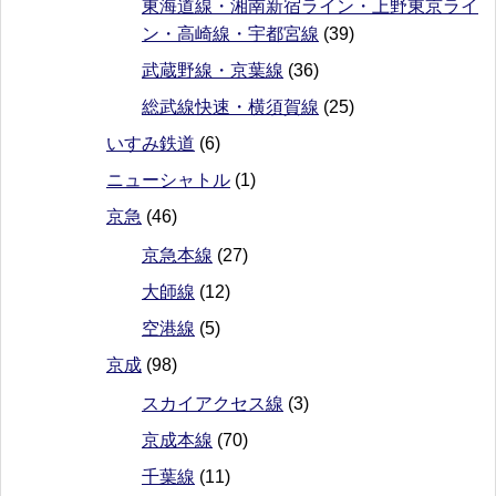
東海道線・湘南新宿ライン・上野東京ライ
ン・高崎線・宇都宮線
(39)
武蔵野線・京葉線
(36)
総武線快速・横須賀線
(25)
いすみ鉄道
(6)
ニューシャトル
(1)
京急
(46)
京急本線
(27)
大師線
(12)
空港線
(5)
京成
(98)
スカイアクセス線
(3)
京成本線
(70)
千葉線
(11)