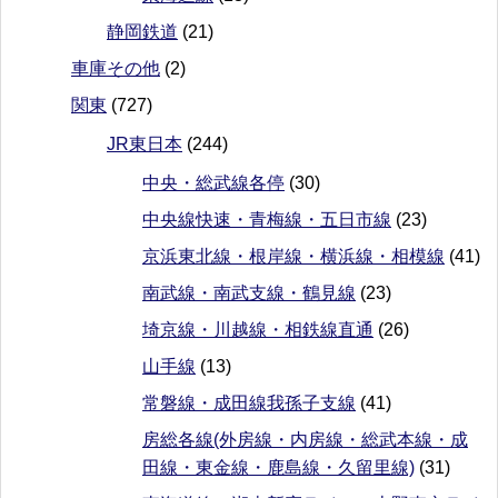
静岡鉄道
(21)
車庫その他
(2)
関東
(727)
JR東日本
(244)
中央・総武線各停
(30)
中央線快速・青梅線・五日市線
(23)
京浜東北線・根岸線・横浜線・相模線
(41)
南武線・南武支線・鶴見線
(23)
埼京線・川越線・相鉄線直通
(26)
山手線
(13)
常磐線・成田線我孫子支線
(41)
房総各線(外房線・内房線・総武本線・成
田線・東金線・鹿島線・久留里線)
(31)