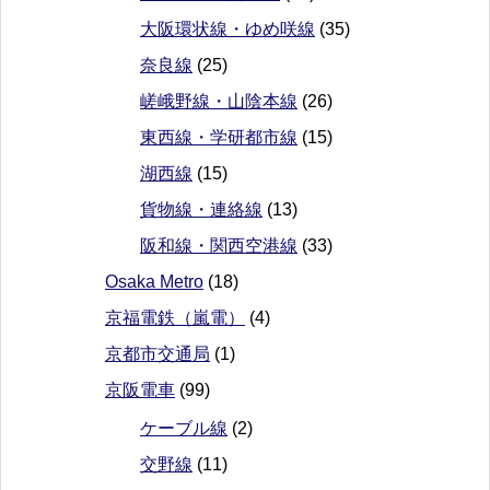
大阪環状線・ゆめ咲線
(35)
奈良線
(25)
嵯峨野線・山陰本線
(26)
東西線・学研都市線
(15)
湖西線
(15)
貨物線・連絡線
(13)
阪和線・関西空港線
(33)
Osaka Metro
(18)
京福電鉄（嵐電）
(4)
京都市交通局
(1)
京阪電車
(99)
ケーブル線
(2)
交野線
(11)