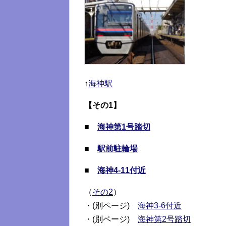
↑
海神駅
【その1】
■
海神第1号踏切
■
駅前駐輪場
■
海神4-11付近
（
その2
）
・(別ページ)
海神3-6付近
・(別ページ)
海神第2号踏切