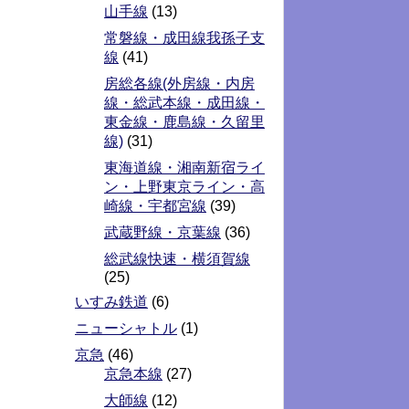
山手線
(13)
常磐線・成田線我孫子支
線
(41)
房総各線(外房線・内房
線・総武本線・成田線・
東金線・鹿島線・久留里
線)
(31)
東海道線・湘南新宿ライ
ン・上野東京ライン・高
崎線・宇都宮線
(39)
武蔵野線・京葉線
(36)
総武線快速・横須賀線
(25)
いすみ鉄道
(6)
ニューシャトル
(1)
京急
(46)
京急本線
(27)
大師線
(12)