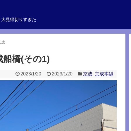
と大見得切りすぎた
京成
船橋(その1)
2023/1/20
2023/1/20
京成
,
京成本線