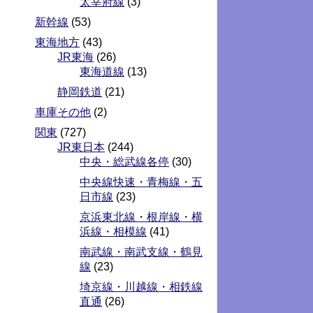
太宰府線
(3)
新幹線
(53)
東海地方
(43)
JR東海
(26)
東海道線
(13)
静岡鉄道
(21)
車庫その他
(2)
関東
(727)
JR東日本
(244)
中央・総武線各停
(30)
中央線快速・青梅線・五
日市線
(23)
京浜東北線・根岸線・横
浜線・相模線
(41)
南武線・南武支線・鶴見
線
(23)
埼京線・川越線・相鉄線
直通
(26)