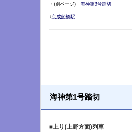
・(別ページ)
海神第3号踏切
↓
京成船橋駅
海神第1号踏切
■上り(上野方面)列車