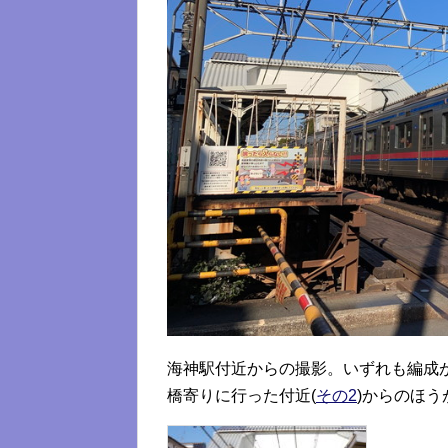
海神駅付近からの撮影。いずれも編成
橋寄りに行った付近(
その2
)からのほ