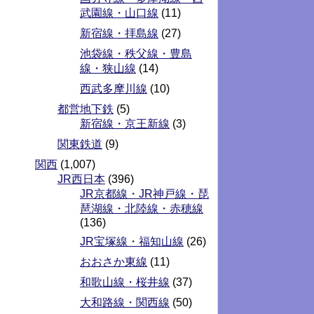
武園線・山口線
(11)
新宿線・拝島線
(27)
池袋線・秩父線・豊島
線・狭山線
(14)
西武多摩川線
(10)
都営地下鉄
(5)
新宿線・京王新線
(3)
関東鉄道
(9)
関西
(1,007)
JR西日本
(396)
JR京都線・JR神戸線・琵
琶湖線・北陸線・赤穂線
(136)
JR宝塚線・福知山線
(26)
おおさか東線
(11)
和歌山線・桜井線
(37)
大和路線・関西線
(50)