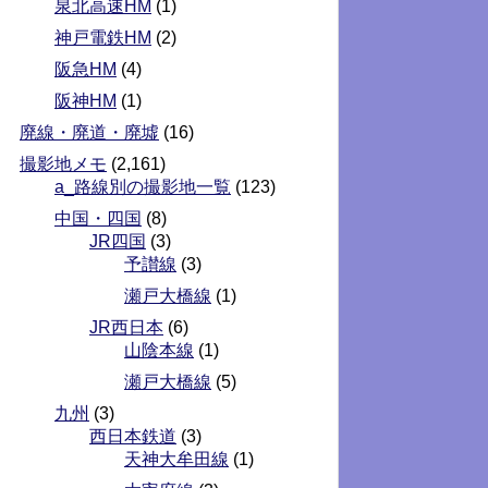
泉北高速HM
(1)
神戸電鉄HM
(2)
阪急HM
(4)
阪神HM
(1)
廃線・廃道・廃墟
(16)
撮影地メモ
(2,161)
a_路線別の撮影地一覧
(123)
中国・四国
(8)
JR四国
(3)
予讃線
(3)
瀬戸大橋線
(1)
JR西日本
(6)
山陰本線
(1)
瀬戸大橋線
(5)
九州
(3)
西日本鉄道
(3)
天神大牟田線
(1)