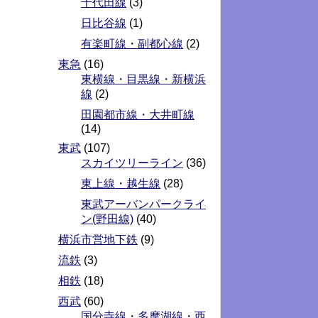
千代田線
(3)
日比谷線
(1)
有楽町線・副都心線
(2)
東急
(16)
東横線・目黒線・新横浜
線
(2)
田園都市線・大井町線
(14)
東武
(107)
スカイツリーライン
(36)
東上線・越生線
(28)
東武アーバンパークライ
ン(野田線)
(40)
横浜市営地下鉄
(9)
流鉄
(3)
相鉄
(18)
西武
(60)
国分寺線・多摩湖線・西