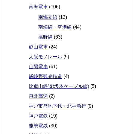
南海電車
(106)
南海支線
(13)
南海線・空港線
(44)
高野線
(63)
叡山電車
(24)
大阪モノレール
(9)
山陽電車
(61)
嵯峨野観光鉄道
(4)
比叡山鉄道(坂本ケーブル線)
(5)
泉北高速
(2)
神戸市営地下鉄・北神急行
(9)
神戸電鉄
(19)
能勢電鉄
(30)