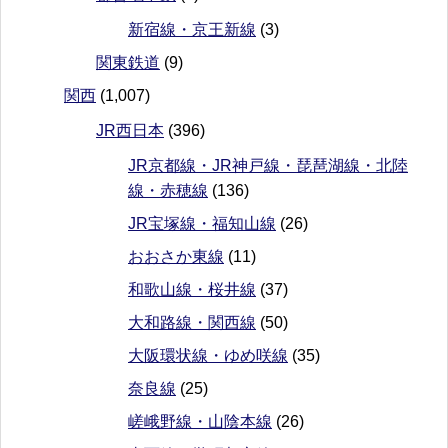
新宿線・京王新線
(3)
関東鉄道
(9)
関西
(1,007)
JR西日本
(396)
JR京都線・JR神戸線・琵琶湖線・北陸
線・赤穂線
(136)
JR宝塚線・福知山線
(26)
おおさか東線
(11)
和歌山線・桜井線
(37)
大和路線・関西線
(50)
大阪環状線・ゆめ咲線
(35)
奈良線
(25)
嵯峨野線・山陰本線
(26)