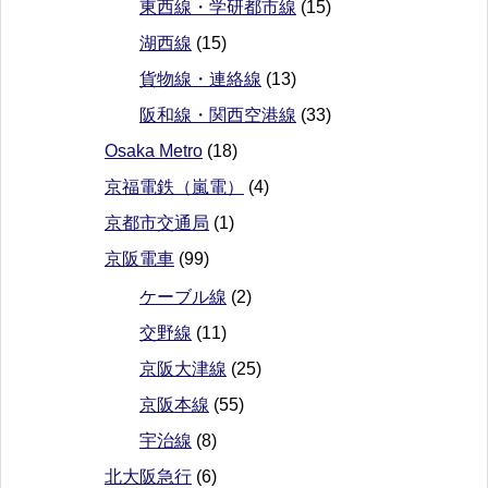
東西線・学研都市線
(15)
湖西線
(15)
貨物線・連絡線
(13)
阪和線・関西空港線
(33)
Osaka Metro
(18)
京福電鉄（嵐電）
(4)
京都市交通局
(1)
京阪電車
(99)
ケーブル線
(2)
交野線
(11)
京阪大津線
(25)
京阪本線
(55)
宇治線
(8)
北大阪急行
(6)