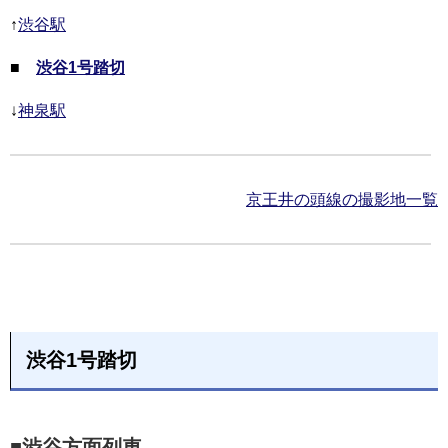
↑
渋谷駅
■
渋谷1号踏切
↓
神泉駅
京王井の頭線の撮影地一覧
渋谷1号踏切
■渋谷方面列車