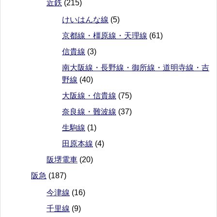
近鉄
(215)
けいはんな線
(5)
京都線・橿原線・天理線
(61)
信貴線
(3)
南大阪線・長野線・御所線・道明寺線・吉
野線
(40)
大阪線・信貴線
(75)
奈良線・難波線
(37)
生駒線
(1)
田原本線
(4)
阪堺電車
(20)
阪急
(187)
今津線
(16)
千里線
(9)