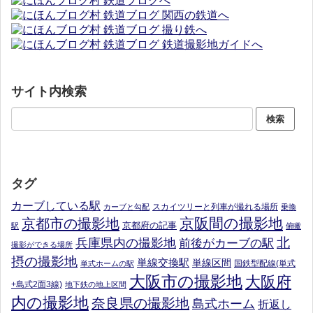
サイト内検索
タグ
カーブしている駅
スカイツリーと列車が撮れる場所
カーブと勾配
乗換
京阪間の撮影地
京都市の撮影地
京都府の記事
駅
俯瞰
北
兵庫県内の撮影地
前後がカーブの駅
撮影ができる場所
摂の撮影地
単線交換駅
単線区間
国鉄型配線(単式
単式ホームの駅
大阪市の撮影地
大阪府
+島式2面3線)
地下鉄の地上区間
内の撮影地
奈良県の撮影地
島式ホーム
折返し