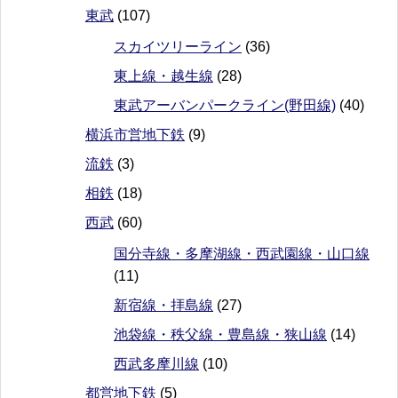
東武
(107)
スカイツリーライン
(36)
東上線・越生線
(28)
東武アーバンパークライン(野田線)
(40)
横浜市営地下鉄
(9)
流鉄
(3)
相鉄
(18)
西武
(60)
国分寺線・多摩湖線・西武園線・山口線
(11)
新宿線・拝島線
(27)
池袋線・秩父線・豊島線・狭山線
(14)
西武多摩川線
(10)
都営地下鉄
(5)