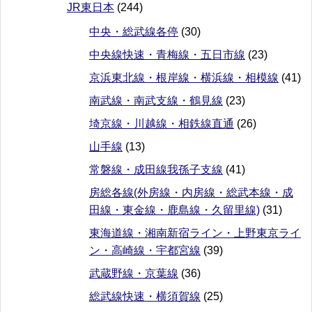
JR東日本
(244)
中央・総武線各停
(30)
中央線快速・青梅線・五日市線
(23)
京浜東北線・根岸線・横浜線・相模線
(41)
南武線・南武支線・鶴見線
(23)
埼京線・川越線・相鉄線直通
(26)
山手線
(13)
常磐線・成田線我孫子支線
(41)
房総各線(外房線・内房線・総武本線・成
田線・東金線・鹿島線・久留里線)
(31)
東海道線・湘南新宿ライン・上野東京ライ
ン・高崎線・宇都宮線
(39)
武蔵野線・京葉線
(36)
総武線快速・横須賀線
(25)