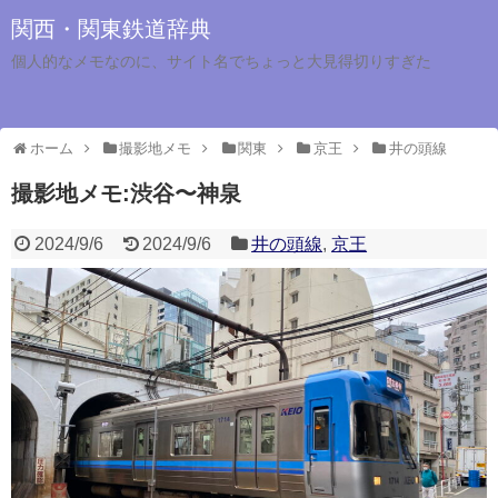
関西・関東鉄道辞典
個人的なメモなのに、サイト名でちょっと大見得切りすぎた
ホーム
撮影地メモ
関東
京王
井の頭線
撮影地メモ:渋谷〜神泉
2024/9/6
2024/9/6
井の頭線
,
京王