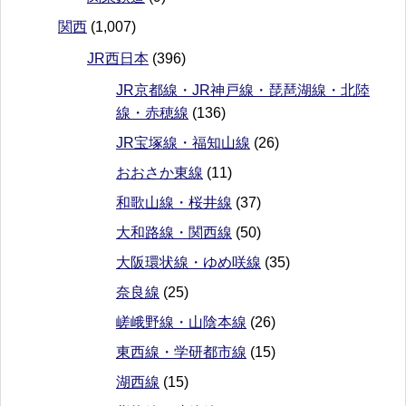
関西
(1,007)
JR西日本
(396)
JR京都線・JR神戸線・琵琶湖線・北陸
線・赤穂線
(136)
JR宝塚線・福知山線
(26)
おおさか東線
(11)
和歌山線・桜井線
(37)
大和路線・関西線
(50)
大阪環状線・ゆめ咲線
(35)
奈良線
(25)
嵯峨野線・山陰本線
(26)
東西線・学研都市線
(15)
湖西線
(15)