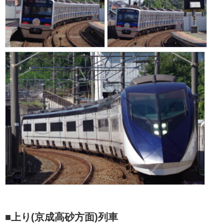
■上り(京成高砂方面)列車