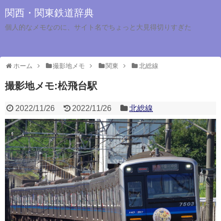
関西・関東鉄道辞典
個人的なメモなのに、サイト名でちょっと大見得切りすぎた
ホーム
撮影地メモ
関東
北総線
撮影地メモ:松飛台駅
2022/11/26
2022/11/26
北総線