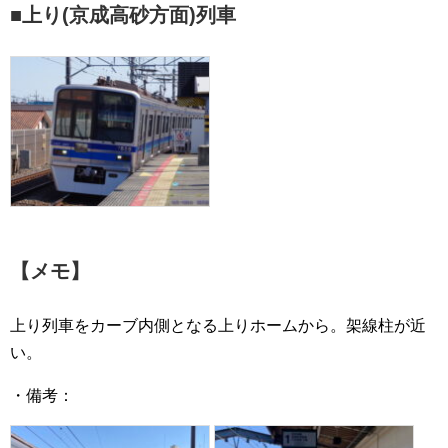
■上り(京成高砂方面)列車
【メモ】
上り列車をカーブ内側となる上りホームから。架線柱が近
い。
・備考：