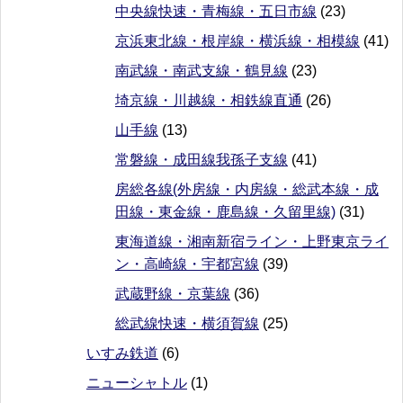
中央線快速・青梅線・五日市線
(23)
京浜東北線・根岸線・横浜線・相模線
(41)
南武線・南武支線・鶴見線
(23)
埼京線・川越線・相鉄線直通
(26)
山手線
(13)
常磐線・成田線我孫子支線
(41)
房総各線(外房線・内房線・総武本線・成
田線・東金線・鹿島線・久留里線)
(31)
東海道線・湘南新宿ライン・上野東京ライ
ン・高崎線・宇都宮線
(39)
武蔵野線・京葉線
(36)
総武線快速・横須賀線
(25)
いすみ鉄道
(6)
ニューシャトル
(1)