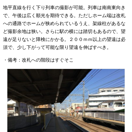
地平直線を行く下り列車の撮影が可能。列車は南南東向き
で、午後は広く順光を期待できる。ただしホーム端は改札
への通路でホームが狭められているうえ、架線柱があるな
ど撮影余地は狭い。さらに駅の横には踏切もあるので、望
遠が足りないと障検にかかる。２００ｍｍ以上の望遠は必
須で、少し下がって可能な限り望遠を伸ばすべき。
・備考：改札への階段はすぐそこ