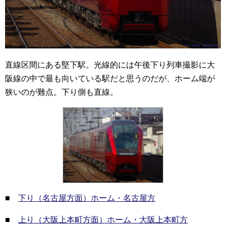
直線区間にある堅下駅。光線的には午後下り列車撮影に大
阪線の中で最も向いている駅だと思うのだが、ホーム端が
狭いのが難点。下り側も直線。
■
下り（名古屋方面）ホーム・名古屋方
■
上り（大阪上本町方面）ホーム・大阪上本町方