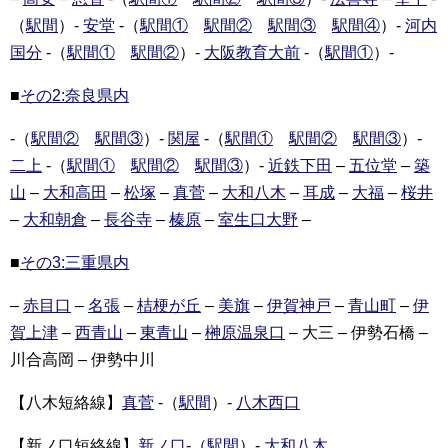
（
駅間
）-
安堂
-（
駅間①
駅間②
駅間③
駅間④
）-
河内
国分
-（
駅間①
駅間②
）-
大阪教育大前
-（
駅間①
）-
■
その2:奈良県内
-（
駅間②
駅間③
）-
関屋
-（
駅間①
駅間②
駅間③
）-
二上
-（
駅間①
駅間②
駅間③
）-
近鉄下田
–
五位堂
–
築
山
–
大和高田
–
松塚
–
真菅
–
大和八木
–
耳成
–
大福
–
桜井
–
大和朝倉
–
長谷寺
–
榛原
–
室生口大野
–
■
その3:三重県内
–
赤目口
–
名張
–
桔梗が丘
–
美旗
–
伊賀神戸
–
青山町
–
伊
賀上津
–
西青山
–
東青山
–
榊原温泉口
– 大三 – 伊勢石橋 –
川合高岡 – 伊勢中川
【八木短絡線】
真菅
-（
駅間
）-
八木西口
【新ノ口短絡線】
新ノ口
-（
駅間
）-
大和八木