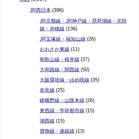
JR西日本
(396)
JR京都線・JR神戸線・琵琶湖線・北陸
線・赤穂線
(136)
JR宝塚線・福知山線
(26)
おおさか東線
(11)
和歌山線・桜井線
(37)
大和路線・関西線
(50)
大阪環状線・ゆめ咲線
(35)
奈良線
(25)
嵯峨野線・山陰本線
(26)
東西線・学研都市線
(15)
湖西線
(15)
貨物線・連絡線
(13)