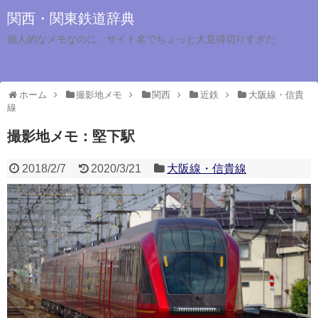
関西・関東鉄道辞典
個人的なメモなのに、サイト名でちょっと大見得切りすぎた
ホーム
撮影地メモ
関西
近鉄
大阪線・信貴
線
撮影地メモ：堅下駅
2018/2/7
2020/3/21
大阪線・信貴線