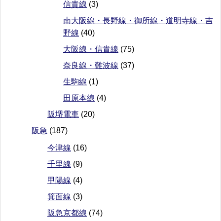
信貴線
(3)
南大阪線・長野線・御所線・道明寺線・吉
野線
(40)
大阪線・信貴線
(75)
奈良線・難波線
(37)
生駒線
(1)
田原本線
(4)
阪堺電車
(20)
阪急
(187)
今津線
(16)
千里線
(9)
甲陽線
(4)
箕面線
(3)
阪急京都線
(74)