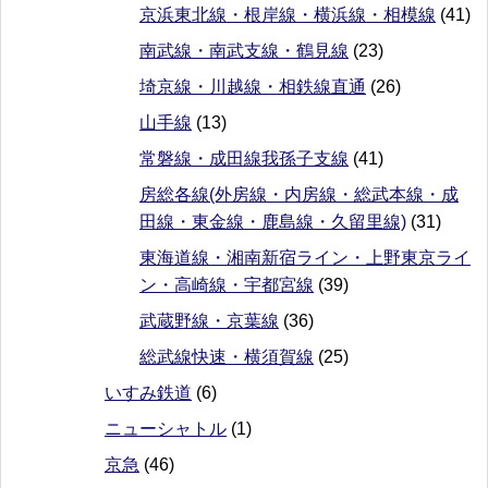
京浜東北線・根岸線・横浜線・相模線
(41)
南武線・南武支線・鶴見線
(23)
埼京線・川越線・相鉄線直通
(26)
山手線
(13)
常磐線・成田線我孫子支線
(41)
房総各線(外房線・内房線・総武本線・成
田線・東金線・鹿島線・久留里線)
(31)
東海道線・湘南新宿ライン・上野東京ライ
ン・高崎線・宇都宮線
(39)
武蔵野線・京葉線
(36)
総武線快速・横須賀線
(25)
いすみ鉄道
(6)
ニューシャトル
(1)
京急
(46)