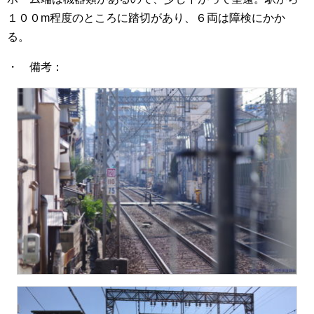
１００m程度のところに踏切があり、６両は障検にかか
る。
・ 備考：