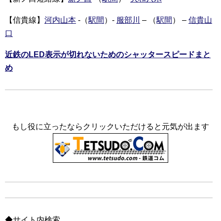
【信貴線】
河内山本
-（
駅間
）-
服部川
– （
駅間
） –
信貴山
口
近鉄のLED表示が切れないためのシャッタースピードまと
め
もし役に立ったならクリックいただけると元気が出ます
◆サイト内検索