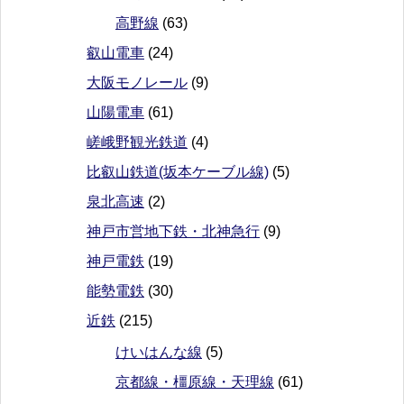
高野線
(63)
叡山電車
(24)
大阪モノレール
(9)
山陽電車
(61)
嵯峨野観光鉄道
(4)
比叡山鉄道(坂本ケーブル線)
(5)
泉北高速
(2)
神戸市営地下鉄・北神急行
(9)
神戸電鉄
(19)
能勢電鉄
(30)
近鉄
(215)
けいはんな線
(5)
京都線・橿原線・天理線
(61)