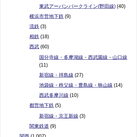
東武アーバンパークライン(野田線)
(40)
横浜市営地下鉄
(9)
流鉄
(3)
相鉄
(18)
西武
(60)
国分寺線・多摩湖線・西武園線・山口線
(11)
新宿線・拝島線
(27)
池袋線・秩父線・豊島線・狭山線
(14)
西武多摩川線
(10)
都営地下鉄
(5)
新宿線・京王新線
(3)
関東鉄道
(9)
関西
(1,007)