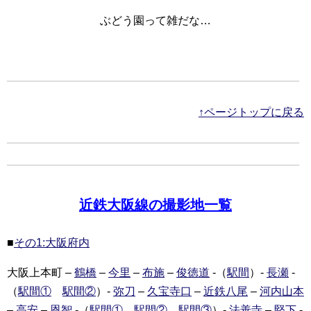
ぶどう園って雑だな…
↑ページトップに戻る
近鉄大阪線の撮影地一覧
■
その1:大阪府内
大阪上本町 –
鶴橋
–
今里
–
布施
–
俊徳道
-（
駅間
）-
長瀬
-
（
駅間①
駅間②
）-
弥刀
–
久宝寺口
–
近鉄八尾
–
河内山本
–
高安
–
恩智
-（
駅間①
駅間②
駅間③
）-
法善寺
–
堅下
-