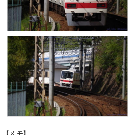
【メ モ】