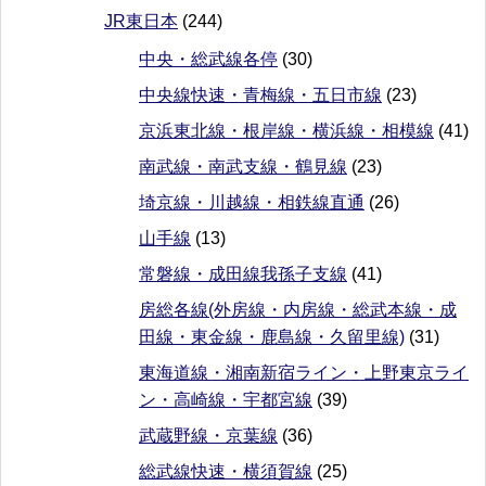
JR東日本
(244)
中央・総武線各停
(30)
中央線快速・青梅線・五日市線
(23)
京浜東北線・根岸線・横浜線・相模線
(41)
南武線・南武支線・鶴見線
(23)
埼京線・川越線・相鉄線直通
(26)
山手線
(13)
常磐線・成田線我孫子支線
(41)
房総各線(外房線・内房線・総武本線・成
田線・東金線・鹿島線・久留里線)
(31)
東海道線・湘南新宿ライン・上野東京ライ
ン・高崎線・宇都宮線
(39)
武蔵野線・京葉線
(36)
総武線快速・横須賀線
(25)