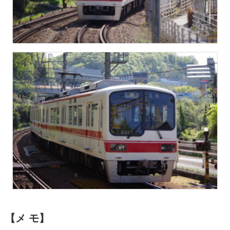
【メ モ】