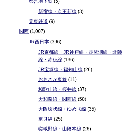
都営地下鉄
(5)
新宿線・京王新線
(3)
関東鉄道
(9)
関西
(1,007)
JR西日本
(396)
JR京都線・JR神戸線・琵琶湖線・北陸
線・赤穂線
(136)
JR宝塚線・福知山線
(26)
おおさか東線
(11)
和歌山線・桜井線
(37)
大和路線・関西線
(50)
大阪環状線・ゆめ咲線
(35)
奈良線
(25)
嵯峨野線・山陰本線
(26)