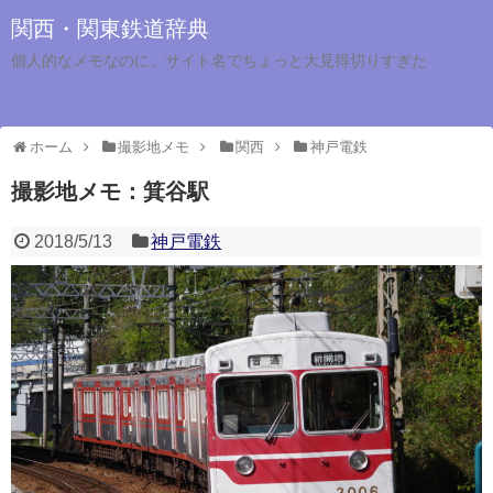
関西・関東鉄道辞典
個人的なメモなのに、サイト名でちょっと大見得切りすぎた
ホーム
撮影地メモ
関西
神戸電鉄
撮影地メモ：箕谷駅
2018/5/13
神戸電鉄