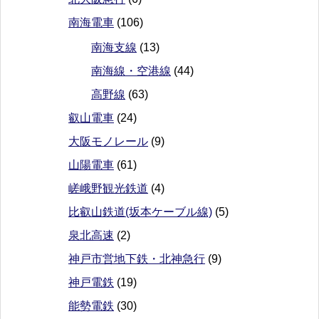
南海電車
(106)
南海支線
(13)
南海線・空港線
(44)
高野線
(63)
叡山電車
(24)
大阪モノレール
(9)
山陽電車
(61)
嵯峨野観光鉄道
(4)
比叡山鉄道(坂本ケーブル線)
(5)
泉北高速
(2)
神戸市営地下鉄・北神急行
(9)
神戸電鉄
(19)
能勢電鉄
(30)