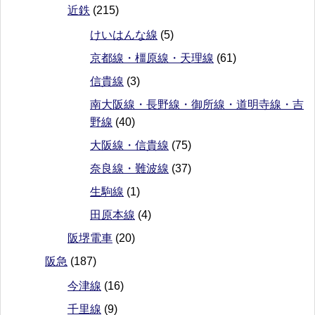
近鉄
(215)
けいはんな線
(5)
京都線・橿原線・天理線
(61)
信貴線
(3)
南大阪線・長野線・御所線・道明寺線・吉
野線
(40)
大阪線・信貴線
(75)
奈良線・難波線
(37)
生駒線
(1)
田原本線
(4)
阪堺電車
(20)
阪急
(187)
今津線
(16)
千里線
(9)