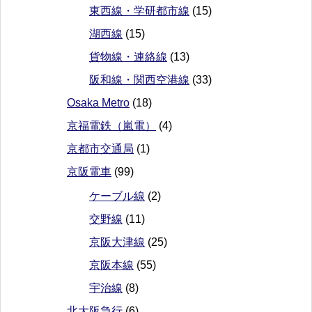
東西線・学研都市線
(15)
湖西線
(15)
貨物線・連絡線
(13)
阪和線・関西空港線
(33)
Osaka Metro
(18)
京福電鉄（嵐電）
(4)
京都市交通局
(1)
京阪電車
(99)
ケーブル線
(2)
交野線
(11)
京阪大津線
(25)
京阪本線
(55)
宇治線
(8)
北大阪急行
(6)