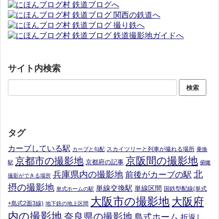
サイト内検索
タグ
カーブしている駅
スカイツリーと列車が撮れる場所
カーブと勾配
乗換
京阪間の撮影地
京都市の撮影地
京都府の記事
駅
俯瞰
北
兵庫県内の撮影地
前後がカーブの駅
撮影ができる場所
摂の撮影地
単線交換駅
単線区間
国鉄型配線(単式
単式ホームの駅
大阪市の撮影地
大阪府
+島式2面3線)
地下鉄の地上区間
内の撮影地
奈良県の撮影地
島式ホーム
折返し