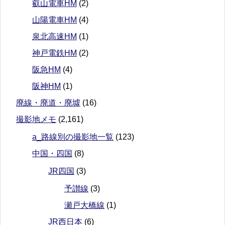
叡山電車HM
(2)
山陽電車HM
(4)
泉北高速HM
(1)
神戸電鉄HM
(2)
阪急HM
(4)
阪神HM
(1)
廃線・廃道・廃墟
(16)
撮影地メモ
(2,161)
a_路線別の撮影地一覧
(123)
中国・四国
(8)
JR四国
(3)
予讃線
(3)
瀬戸大橋線
(1)
JR西日本
(6)