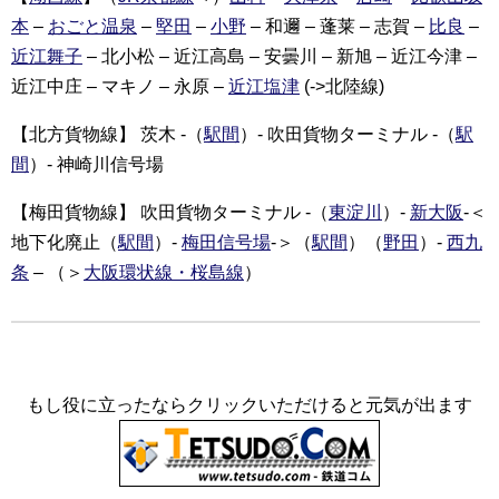
本
–
おごと温泉
–
堅田
–
小野
– 和邇 – 蓬莱 – 志賀 –
比良
–
近江舞子
– 北小松 – 近江高島 – 安曇川 – 新旭 – 近江今津 –
近江中庄 – マキノ – 永原 –
近江塩津
(->北陸線)
【北方貨物線】 茨木 -（
駅間
）- 吹田貨物ターミナル -（
駅
間
）- 神崎川信号場
【梅田貨物線】 吹田貨物ターミナル -（
東淀川
）-
新大阪
-＜
地下化廃止（
駅間
）-
梅田信号場
-＞（
駅間
）（
野田
）-
西九
条
– （＞
大阪環状線・桜島線
）
もし役に立ったならクリックいただけると元気が出ます