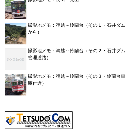
撮影地メモ：鵯越～鈴蘭台（その１・石井ダム
から）
撮影地メモ：鵯越～鈴蘭台（その２・石井ダム
管理道路）
撮影地メモ：鵯越～鈴蘭台（その３・鈴蘭台車
庫付近）