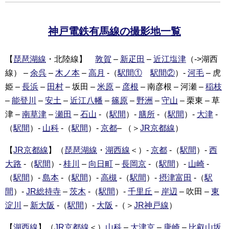
神戸電鉄有馬線の撮影地一覧
【
琵琶湖線
・北陸線】
敦賀
–
新疋田
–
近江塩津
（->湖西
線） –
余呉
–
木ノ本
–
高月
-（
駅間①
駅間②
）-
河毛
– 虎
姫 –
長浜
–
田村
– 坂田 –
米原
–
彦根
– 南彦根 – 河瀬 –
稲枝
–
能登川
–
安土
–
近江八幡
–
篠原
–
野洲
–
守山
– 栗東 – 草
津 –
南草津
–
瀬田
–
石山
-（
駅間
）-
膳所
-（
駅間
）-
大津
-
（
駅間
）-
山科
-（
駅間
）-
京都
– （＞
JR京都線
）
【
JR京都線
】（
琵琶湖線
・
湖西線
＜）-
京都
-（
駅間
）-
西
大路
-（
駅間
）-
桂川
–
向日町
–
長岡京
-（
駅間
）-
山崎
-
（
駅間
）-
島本
-（
駅間
）-
高槻
-（
駅間
）-
摂津富田
-（
駅
間
）-
JR総持寺
–
茨木
-（
駅間
）-
千里丘
–
岸辺
– 吹田 –
東
淀川
–
新大阪
-（
駅間
）-
大阪
-（＞
JR神戸線
）
【
湖西線
】（
JR京都線
＜）
山科
–
大津京
–
唐崎
–
比叡山坂