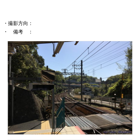
・撮影方向：
・ 備考 ：