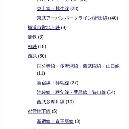
東上線・越生線
(28)
東武アーバンパークライン(野田線)
(40)
横浜市営地下鉄
(9)
流鉄
(3)
相鉄
(18)
西武
(60)
国分寺線・多摩湖線・西武園線・山口線
(11)
新宿線・拝島線
(27)
池袋線・秩父線・豊島線・狭山線
(14)
西武多摩川線
(10)
都営地下鉄
(5)
新宿線・京王新線
(3)