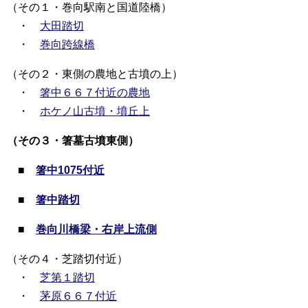
（その１・巻向駅南と国道陸橋）
・
大田踏切
・
巻向跨線橋
（その２・東側の農地と古墳の上）
・
箸中６６７付近の農地
・
ホケノ山古墳・墳丘上
（その３・箸墓古墳東側）
■
箸中1075付近
■
箸中踏切
■
巻向川橋梁・右岸上流側
（その４・芝踏切付近）
・
芝第１踏切
・
茅原６６７付近