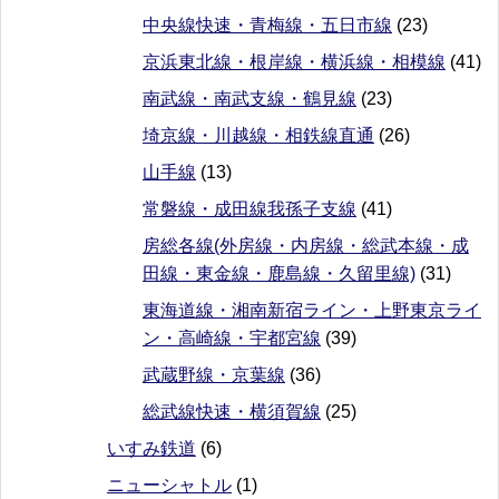
中央線快速・青梅線・五日市線
(23)
京浜東北線・根岸線・横浜線・相模線
(41)
南武線・南武支線・鶴見線
(23)
埼京線・川越線・相鉄線直通
(26)
山手線
(13)
常磐線・成田線我孫子支線
(41)
房総各線(外房線・内房線・総武本線・成
田線・東金線・鹿島線・久留里線)
(31)
東海道線・湘南新宿ライン・上野東京ライ
ン・高崎線・宇都宮線
(39)
武蔵野線・京葉線
(36)
総武線快速・横須賀線
(25)
いすみ鉄道
(6)
ニューシャトル
(1)