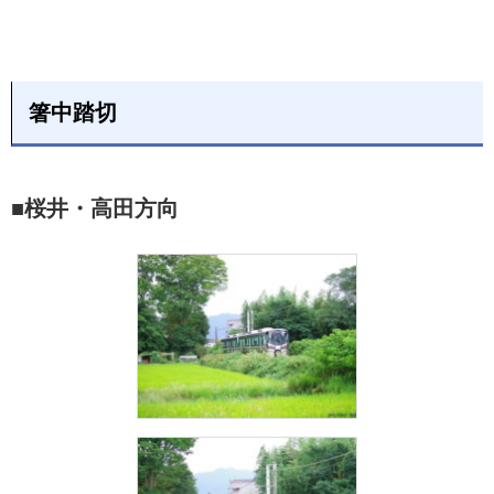
箸中踏切
■桜井・高田方向