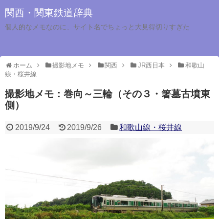
関西・関東鉄道辞典
個人的なメモなのに、サイト名でちょっと大見得切りすぎた
ホーム
撮影地メモ
関西
JR西日本
和歌山
線・桜井線
撮影地メモ：巻向～三輪（その３・箸墓古墳東
側）
2019/9/24
2019/9/26
和歌山線・桜井線