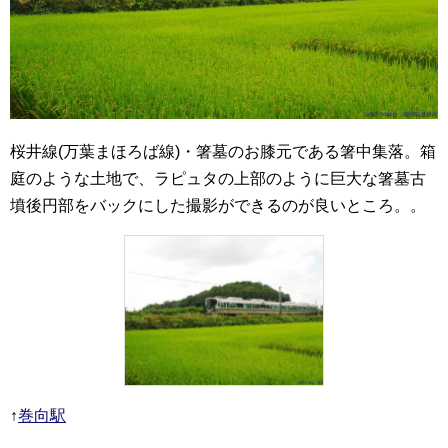
桜井線(万葉まほろば線)・箸墓のお膝元である箸中集落。箱
庭のような土地で、ラピュタの上部のように巨大な箸墓古
墳後円部をバックにした撮影ができるのが良いところ。。
↑
巻向駅