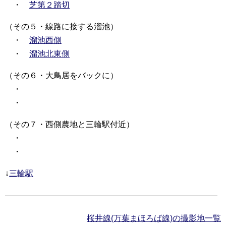
・
芝第２踏切
（その５・線路に接する溜池）
・
溜池西側
・
溜池北東側
（その６・大鳥居をバックに）
・
・
（その７・西側農地と三輪駅付近）
・
・
↓
三輪駅
桜井線(万葉まほろば線)の撮影地一覧