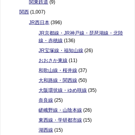
関東鉄道
(9)
関西
(1,007)
JR西日本
(396)
JR京都線・JR神戸線・琵琶湖線・北陸
線・赤穂線
(136)
JR宝塚線・福知山線
(26)
おおさか東線
(11)
和歌山線・桜井線
(37)
大和路線・関西線
(50)
大阪環状線・ゆめ咲線
(35)
奈良線
(25)
嵯峨野線・山陰本線
(26)
東西線・学研都市線
(15)
湖西線
(15)