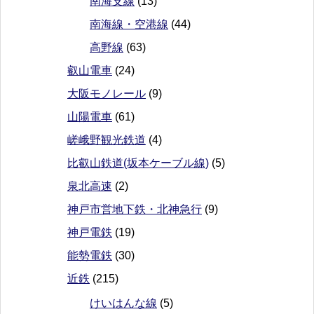
南海支線
(13)
南海線・空港線
(44)
高野線
(63)
叡山電車
(24)
大阪モノレール
(9)
山陽電車
(61)
嵯峨野観光鉄道
(4)
比叡山鉄道(坂本ケーブル線)
(5)
泉北高速
(2)
神戸市営地下鉄・北神急行
(9)
神戸電鉄
(19)
能勢電鉄
(30)
近鉄
(215)
けいはんな線
(5)