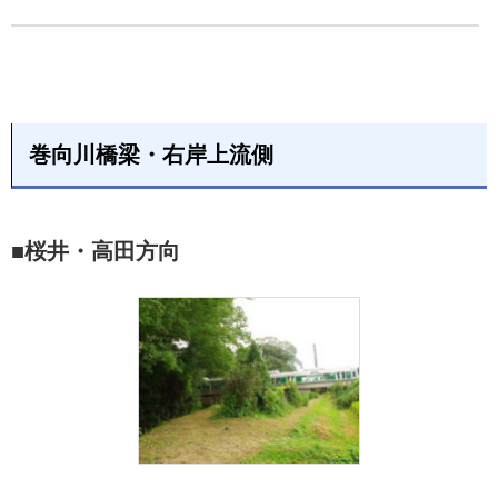
巻向川橋梁・右岸上流側
■桜井・高田方向