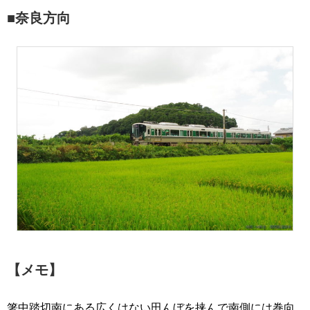
■奈良方向
【メモ】
箸中踏切南にある広くはない田んぼを挟んで南側には巻向