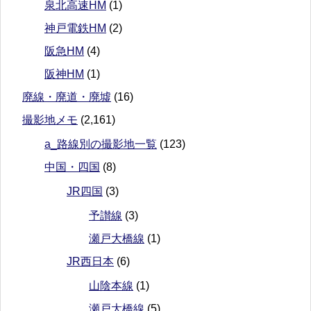
泉北高速HM
(1)
神戸電鉄HM
(2)
阪急HM
(4)
阪神HM
(1)
廃線・廃道・廃墟
(16)
撮影地メモ
(2,161)
a_路線別の撮影地一覧
(123)
中国・四国
(8)
JR四国
(3)
予讃線
(3)
瀬戸大橋線
(1)
JR西日本
(6)
山陰本線
(1)
瀬戸大橋線
(5)