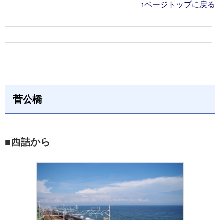
↑ページトップに戻る
菅公橋
■西詰から