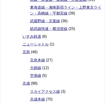
東海道線・湘南新宿ライン・上野東京ライ
ン・高崎線・宇都宮線
(39)
武蔵野線・京葉線
(36)
総武線快速・横須賀線
(25)
いすみ鉄道
(6)
ニューシャトル
(1)
京急
(46)
京急本線
(27)
大師線
(12)
空港線
(5)
京成
(98)
スカイアクセス線
(3)
京成本線
(70)