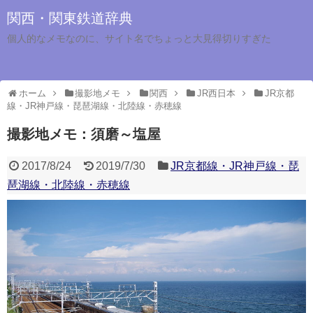
関西・関東鉄道辞典
個人的なメモなのに、サイト名でちょっと大見得切りすぎた
ホーム
撮影地メモ
関西
JR西日本
JR京都
線・JR神戸線・琵琶湖線・北陸線・赤穂線
撮影地メモ：須磨～塩屋
2017/8/24
2019/7/30
JR京都線・JR神戸線・琵
琶湖線・北陸線・赤穂線