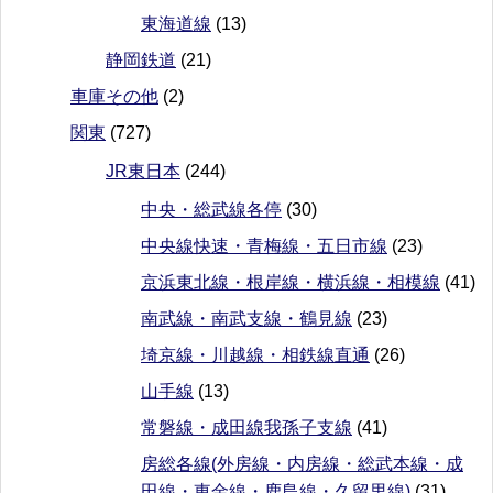
東海道線
(13)
静岡鉄道
(21)
車庫その他
(2)
関東
(727)
JR東日本
(244)
中央・総武線各停
(30)
中央線快速・青梅線・五日市線
(23)
京浜東北線・根岸線・横浜線・相模線
(41)
南武線・南武支線・鶴見線
(23)
埼京線・川越線・相鉄線直通
(26)
山手線
(13)
常磐線・成田線我孫子支線
(41)
房総各線(外房線・内房線・総武本線・成
田線・東金線・鹿島線・久留里線)
(31)