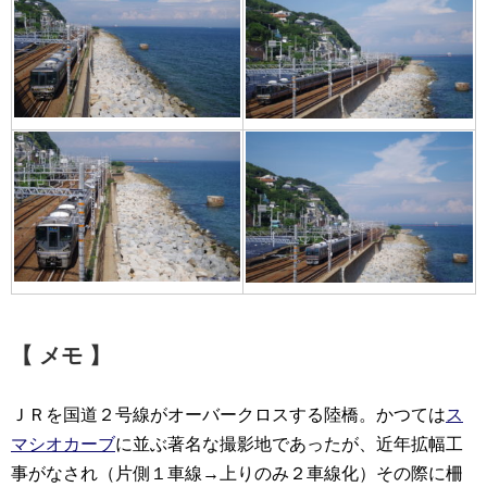
【 メモ 】
ＪＲを国道２号線がオーバークロスする陸橋。かつては
ス
マシオカーブ
に並ぶ著名な撮影地であったが、近年拡幅工
事がなされ（片側１車線→上りのみ２車線化）その際に柵