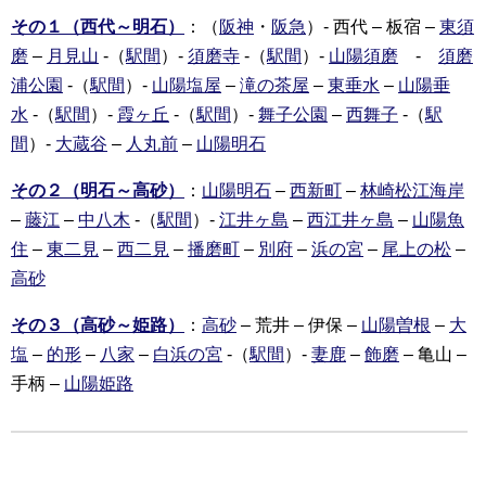
その１（西代～明石）
：（
阪神
・
阪急
）- 西代 – 板宿 –
東須
磨
–
月見山
-（
駅間
）-
須磨寺
-（
駅間
）-
山陽須磨
-
須磨
浦公園
-（
駅間
）-
山陽塩屋
–
滝の茶屋
–
東垂水
–
山陽垂
水
-（
駅間
）-
霞ヶ丘
-（
駅間
）-
舞子公園
–
西舞子
-（
駅
間
）-
大蔵谷
–
人丸前
–
山陽明石
その２（明石～高砂）
：
山陽明石
–
西新町
–
林崎松江海岸
–
藤江
–
中八木
-（
駅間
）-
江井ヶ島
–
西江井ヶ島
–
山陽魚
住
–
東二見
–
西二見
–
播磨町
–
別府
–
浜の宮
–
尾上の松
–
高砂
その３（高砂～姫路）
：
高砂
– 荒井 – 伊保 –
山陽曽根
–
大
塩
–
的形
–
八家
–
白浜の宮
-（
駅間
）-
妻鹿
–
飾磨
– 亀山 –
手柄 –
山陽姫路