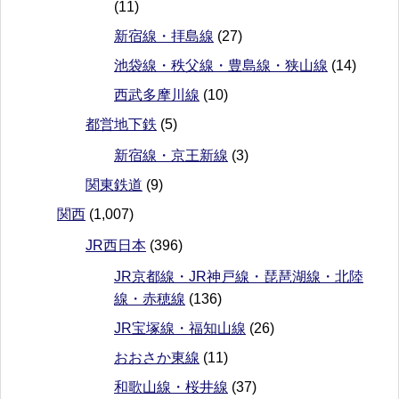
(11)
新宿線・拝島線
(27)
池袋線・秩父線・豊島線・狭山線
(14)
西武多摩川線
(10)
都営地下鉄
(5)
新宿線・京王新線
(3)
関東鉄道
(9)
関西
(1,007)
JR西日本
(396)
JR京都線・JR神戸線・琵琶湖線・北陸
線・赤穂線
(136)
JR宝塚線・福知山線
(26)
おおさか東線
(11)
和歌山線・桜井線
(37)