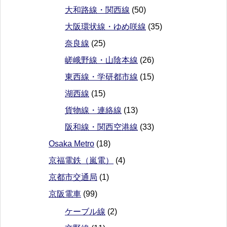
大和路線・関西線
(50)
大阪環状線・ゆめ咲線
(35)
奈良線
(25)
嵯峨野線・山陰本線
(26)
東西線・学研都市線
(15)
湖西線
(15)
貨物線・連絡線
(13)
阪和線・関西空港線
(33)
Osaka Metro
(18)
京福電鉄（嵐電）
(4)
京都市交通局
(1)
京阪電車
(99)
ケーブル線
(2)