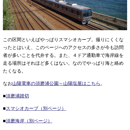
この区間といえばやっぱりスマシオカーブ。撮りにくくな
ったとはいえ、このページへのアクセスの多さが今も訪問
者が多いことを代弁する。また、４ドア通勤車で海岸線を
走る場所はそれほど多くはない。なのでやっぱり海と絡め
たくなる。
なお
山陽電車の須磨浦公園～山陽塩屋はこちら
。
■
須磨浦踏切
■
スマシオカーブ（別ページ）
■
須磨海岸（別ページ）