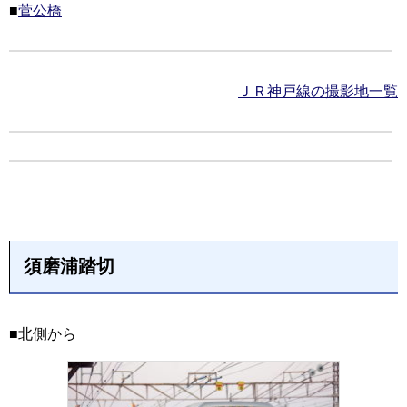
■
菅公橋
ＪＲ神戸線の撮影地一覧
須磨浦踏切
■北側から