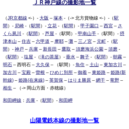
ＪＲ神戸線の撮影地一覧
（
JR京都線
<-）-
大阪
–
塚本
-（-> 北方貨物線 <-）-（
駅
間
）-
尼崎
-（
駅間
）-
立花
-（
駅間
）-
甲子園口
–
西宮
–
さ
くら夙川
-（
駅間
）-
芦屋
-（駅間）-
甲南山手
-（駅間）-
摂
津本山
–
住吉
–
六甲道
–
摩耶
–
灘
–
三ノ宮
–
元町
-（
駅
間
）-
神戸
–
兵庫
–
新長田
–
鷹取
–
須磨海浜公園
–
須磨
-
（
駅間
）-
塩屋
-（
滝の茶屋
）-
垂水
–
舞子
-（
駅間
）-
朝霧
–
明石
– 西明石 –
大久保
– （駅間）-
魚住
–
土山
–
東加古川
–
加古川
–
宝殿
–
曽根
–
ひめじ別所
–
御着
–
東姫路
–
姫路(新
幹線)
–
姫路(在来線)
–
英賀保
–
はりま勝原
–
網干
–
竜野
–
相生
– （-> 岡山方面・赤穂線）
和田岬線
：
兵庫
-（
駅間
）-
和田岬
山陽電鉄本線の撮影地一覧