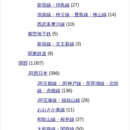
新宿線・拝島線
(27)
池袋線・秩父線・豊島線・狭山線
(14)
西武多摩川線
(10)
都営地下鉄
(5)
新宿線・京王新線
(3)
関東鉄道
(9)
関西
(1,007)
JR西日本
(396)
JR京都線・JR神戸線・琵琶湖線・北陸
線・赤穂線
(136)
JR宝塚線・福知山線
(26)
おおさか東線
(11)
和歌山線・桜井線
(37)
大和路線・関西線
(50)