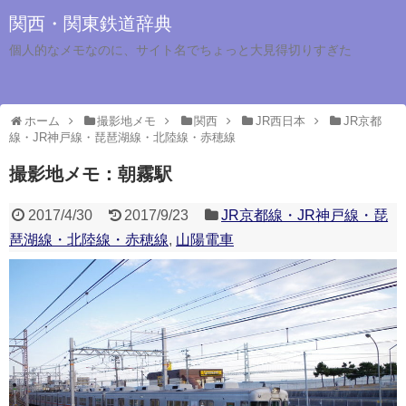
関西・関東鉄道辞典
個人的なメモなのに、サイト名でちょっと大見得切りすぎた
ホーム
撮影地メモ
関西
JR西日本
JR京都
線・JR神戸線・琵琶湖線・北陸線・赤穂線
撮影地メモ：朝霧駅
2017/4/30
2017/9/23
JR京都線・JR神戸線・琵
琶湖線・北陸線・赤穂線
,
山陽電車