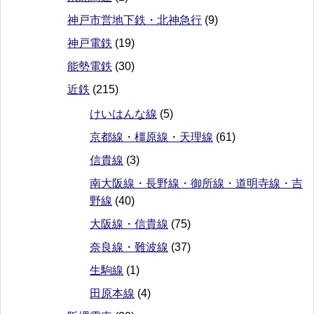
神戸市営地下鉄・北神急行
(9)
神戸電鉄
(19)
能勢電鉄
(30)
近鉄
(215)
けいはんな線
(5)
京都線・橿原線・天理線
(61)
信貴線
(3)
南大阪線・長野線・御所線・道明寺線・吉
野線
(40)
大阪線・信貴線
(75)
奈良線・難波線
(37)
生駒線
(1)
田原本線
(4)