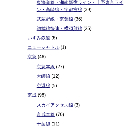
東海道線・湘南新宿ライン・上野東京ライ
ン・高崎線・宇都宮線
(39)
武蔵野線・京葉線
(36)
総武線快速・横須賀線
(25)
いすみ鉄道
(6)
ニューシャトル
(1)
京急
(46)
京急本線
(27)
大師線
(12)
空港線
(5)
京成
(98)
スカイアクセス線
(3)
京成本線
(70)
千葉線
(11)