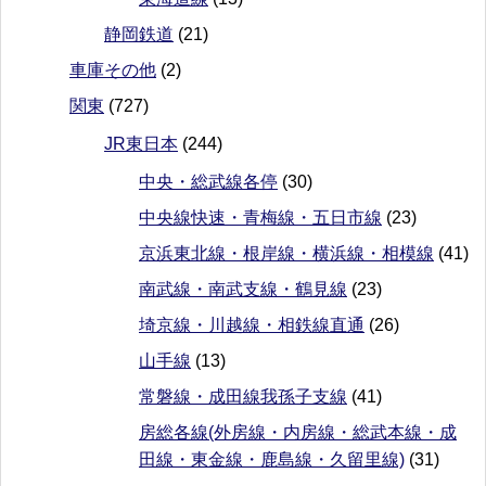
静岡鉄道
(21)
車庫その他
(2)
関東
(727)
JR東日本
(244)
中央・総武線各停
(30)
中央線快速・青梅線・五日市線
(23)
京浜東北線・根岸線・横浜線・相模線
(41)
南武線・南武支線・鶴見線
(23)
埼京線・川越線・相鉄線直通
(26)
山手線
(13)
常磐線・成田線我孫子支線
(41)
房総各線(外房線・内房線・総武本線・成
田線・東金線・鹿島線・久留里線)
(31)