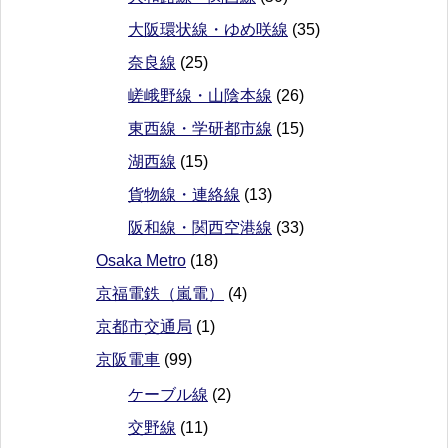
大阪環状線・ゆめ咲線
(35)
奈良線
(25)
嵯峨野線・山陰本線
(26)
東西線・学研都市線
(15)
湖西線
(15)
貨物線・連絡線
(13)
阪和線・関西空港線
(33)
Osaka Metro
(18)
京福電鉄（嵐電）
(4)
京都市交通局
(1)
京阪電車
(99)
ケーブル線
(2)
交野線
(11)