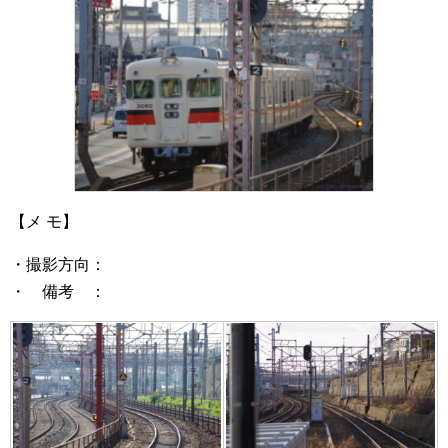
【メ モ】
・撮影方向：
・ 備考 ：