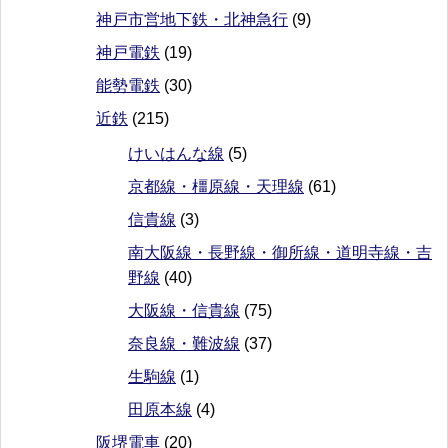
神戸市営地下鉄・北神急行
(9)
神戸電鉄
(19)
能勢電鉄
(30)
近鉄
(215)
けいはんな線
(5)
京都線・橿原線・天理線
(61)
信貴線
(3)
南大阪線・長野線・御所線・道明寺線・吉
野線
(40)
大阪線・信貴線
(75)
奈良線・難波線
(37)
生駒線
(1)
田原本線
(4)
阪堺電車
(20)