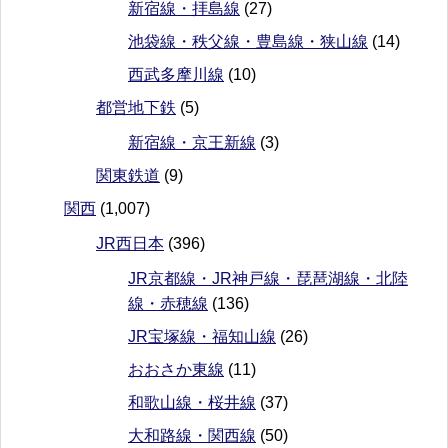
新宿線・拝島線
(27)
池袋線・秩父線・豊島線・狭山線
(14)
西武多摩川線
(10)
都営地下鉄
(5)
新宿線・京王新線
(3)
関東鉄道
(9)
関西
(1,007)
JR西日本
(396)
JR京都線・JR神戸線・琵琶湖線・北陸
線・赤穂線
(136)
JR宝塚線・福知山線
(26)
おおさか東線
(11)
和歌山線・桜井線
(37)
大和路線・関西線
(50)