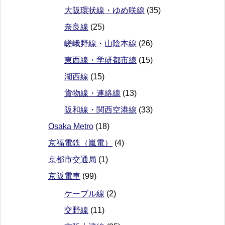
大阪環状線・ゆめ咲線
(35)
奈良線
(25)
嵯峨野線・山陰本線
(26)
東西線・学研都市線
(15)
湖西線
(15)
貨物線・連絡線
(13)
阪和線・関西空港線
(33)
Osaka Metro
(18)
京福電鉄（嵐電）
(4)
京都市交通局
(1)
京阪電車
(99)
ケーブル線
(2)
交野線
(11)