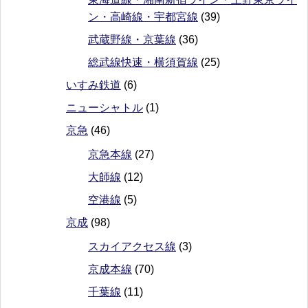
ン・高崎線・宇都宮線
(39)
武蔵野線・京葉線
(36)
総武線快速・横須賀線
(25)
いすみ鉄道
(6)
ニューシャトル
(1)
京急
(46)
京急本線
(27)
大師線
(12)
空港線
(5)
京成
(98)
スカイアクセス線
(3)
京成本線
(70)
千葉線
(11)