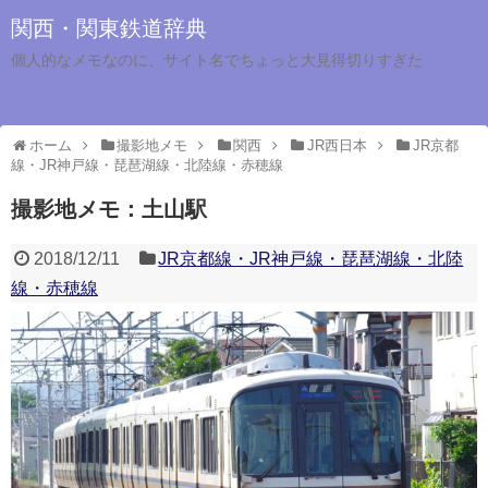
関西・関東鉄道辞典
個人的なメモなのに、サイト名でちょっと大見得切りすぎた
ホーム
撮影地メモ
関西
JR西日本
JR京都
線・JR神戸線・琵琶湖線・北陸線・赤穂線
撮影地メモ：土山駅
2018/12/11
JR京都線・JR神戸線・琵琶湖線・北陸
線・赤穂線