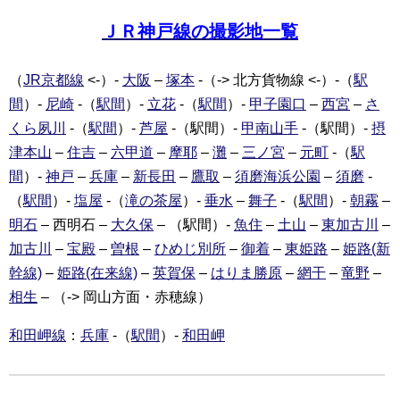
ＪＲ神戸線の撮影地一覧
（
JR京都線
<-）-
大阪
–
塚本
-（-> 北方貨物線 <-）-（
駅
間
）-
尼崎
-（
駅間
）-
立花
-（
駅間
）-
甲子園口
–
西宮
–
さ
くら夙川
-（
駅間
）-
芦屋
-（駅間）-
甲南山手
-（駅間）-
摂
津本山
–
住吉
–
六甲道
–
摩耶
–
灘
–
三ノ宮
–
元町
-（
駅
間
）-
神戸
–
兵庫
–
新長田
–
鷹取
–
須磨海浜公園
–
須磨
-
（
駅間
）-
塩屋
-（
滝の茶屋
）-
垂水
–
舞子
-（
駅間
）-
朝霧
–
明石
– 西明石 –
大久保
– （駅間）-
魚住
–
土山
–
東加古川
–
加古川
–
宝殿
–
曽根
–
ひめじ別所
–
御着
–
東姫路
–
姫路(新
幹線)
–
姫路(在来線)
–
英賀保
–
はりま勝原
–
網干
–
竜野
–
相生
– （-> 岡山方面・赤穂線）
和田岬線
：
兵庫
-（
駅間
）-
和田岬