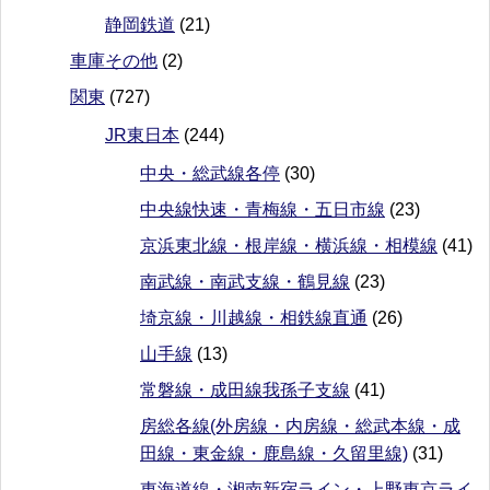
静岡鉄道
(21)
車庫その他
(2)
関東
(727)
JR東日本
(244)
中央・総武線各停
(30)
中央線快速・青梅線・五日市線
(23)
京浜東北線・根岸線・横浜線・相模線
(41)
南武線・南武支線・鶴見線
(23)
埼京線・川越線・相鉄線直通
(26)
山手線
(13)
常磐線・成田線我孫子支線
(41)
房総各線(外房線・内房線・総武本線・成
田線・東金線・鹿島線・久留里線)
(31)
東海道線・湘南新宿ライン・上野東京ライ