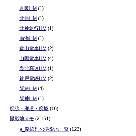
京阪HM
(1)
北急HM
(1)
北神急行HM
(1)
南海HM
(1)
叡山電車HM
(2)
山陽電車HM
(4)
泉北高速HM
(1)
神戸電鉄HM
(2)
阪急HM
(4)
阪神HM
(1)
廃線・廃道・廃墟
(16)
撮影地メモ
(2,161)
a_路線別の撮影地一覧
(123)