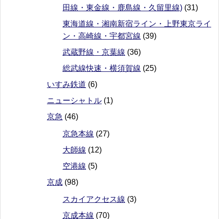
田線・東金線・鹿島線・久留里線)
(31)
東海道線・湘南新宿ライン・上野東京ライ
ン・高崎線・宇都宮線
(39)
武蔵野線・京葉線
(36)
総武線快速・横須賀線
(25)
いすみ鉄道
(6)
ニューシャトル
(1)
京急
(46)
京急本線
(27)
大師線
(12)
空港線
(5)
京成
(98)
スカイアクセス線
(3)
京成本線
(70)