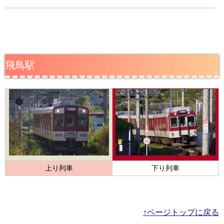
飛鳥駅
上り列車
下り列車
↑ページトップに戻る