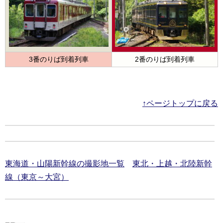
3番のりば到着列車
2番のりば到着列車
↑ページトップに戻る
東海道・山陽新幹線の撮影地一覧
東北・上越・北陸新幹
線（東京～大宮）