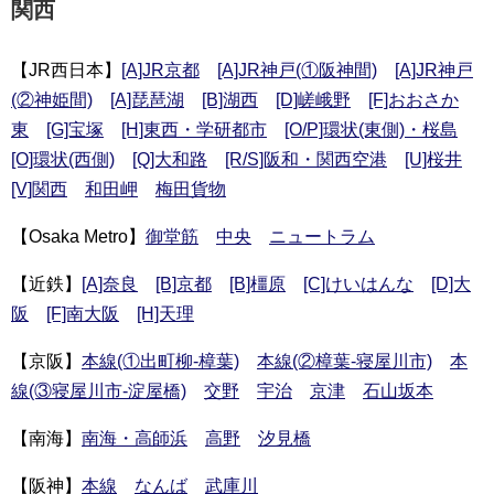
関西
【JR西日本】
[A]JR京都
[A]JR神戸(①阪神間)
[A]JR神戸
(②神姫間)
[A]琵琶湖
[B]湖西
[D]嵯峨野
[F]おおさか
東
[G]宝塚
[H]東西・学研都市
[O/P]環状(東側)・桜島
[O]環状(西側)
[Q]大和路
[R/S]阪和・関西空港
[U]桜井
[V]関西
和田岬
梅田貨物
【Osaka Metro】
御堂筋
中央
ニュートラム
【近鉄】
[A]奈良
[B]京都
[B]橿原
[C]けいはんな
[D]大
阪
[F]南大阪
[H]天理
【京阪】
本線(①出町柳-樟葉)
本線(②樟葉-寝屋川市)
本
線(③寝屋川市-淀屋橋)
交野
宇治
京津
石山坂本
【南海】
南海・高師浜
高野
汐見橋
【阪神】
本線
なんば
武庫川