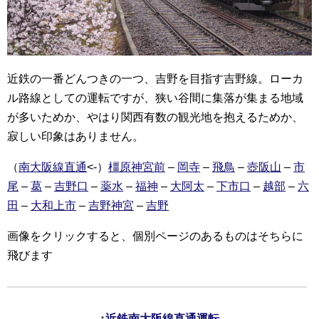
近鉄の一番どんつきの一つ、吉野を目指す吉野線。ローカ
ル路線としての運転ですが、狭い谷間に集落が集まる地域
が多いためか、やはり関西有数の観光地を抱えるためか、
寂しい印象はありません。
（
南大阪線直通
<-）
橿原神宮前
–
岡寺
–
飛鳥
–
壺阪山
–
市
尾
–
葛
–
吉野口
–
薬水
–
福神
–
大阿太
–
下市口
–
越部
–
六
田
–
大和上市
–
吉野神宮
–
吉野
画像をクリックすると、個別ページのあるものはそちらに
飛びます
↑
近鉄南大阪線直通運転