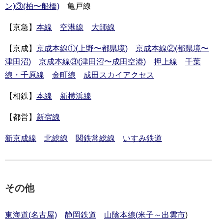
ン)③(柏〜船橋)
亀戸線
【京急】
本線
空港線
大師線
【京成】
京成本線①(上野〜都県境)
京成本線②(都県境〜
津田沼)
京成本線③(津田沼〜成田空港)
押上線
千葉
線・千原線
金町線
成田スカイアクセス
【相鉄】
本線
新横浜線
【都営】
新宿線
新京成線
北総線
関鉄常総線
いすみ鉄道
その他
東海道(名古屋)
静岡鉄道
山陰本線(米子～出雲市
)