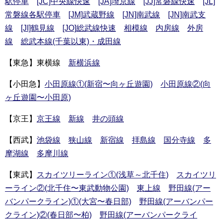
駅停車
[JC]中央線快速
[JA]埼京線
[JJ]常磐線快速
[JL]
常磐線各駅停車
[JM]武蔵野線
[JN]南武線
[JN]南武支
線
[JI]鶴見線
[JO]総武線快速
相模線
内房線
外房
線
総武本線(千葉以東)・成田線
【東急】東横線
新横浜線
【小田急】
小田原線①(新宿〜向ヶ丘遊園)
小田原線②(向
ヶ丘遊園〜小田原)
【京王】
京王線
新線
井の頭線
【西武】
池袋線
狭山線
新宿線
拝島線
国分寺線
多
摩湖線
多摩川線
【東武】
スカイツリーライン①(浅草～北千住)
スカイツリ
ーライン②(北千住〜東武動物公園)
東上線
野田線(アー
バンパークライン)①(大宮〜春日部)
野田線(アーバンパー
クライン)②(春日部〜柏)
野田線(アーバンパークライ