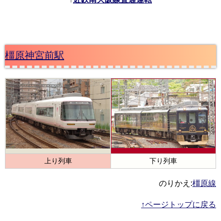
橿原神宮前駅
上り列車
下り列車
のりかえ:
橿原線
↑ページトップに戻る