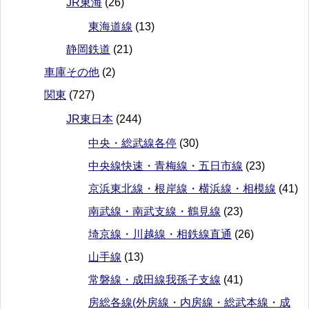
JR東海
(26)
東海道線
(13)
静岡鉄道
(21)
車庫その他
(2)
関東
(727)
JR東日本
(244)
中央・総武線各停
(30)
中央線快速・青梅線・五日市線
(23)
京浜東北線・根岸線・横浜線・相模線
(41)
南武線・南武支線・鶴見線
(23)
埼京線・川越線・相鉄線直通
(26)
山手線
(13)
常磐線・成田線我孫子支線
(41)
房総各線(外房線・内房線・総武本線・成