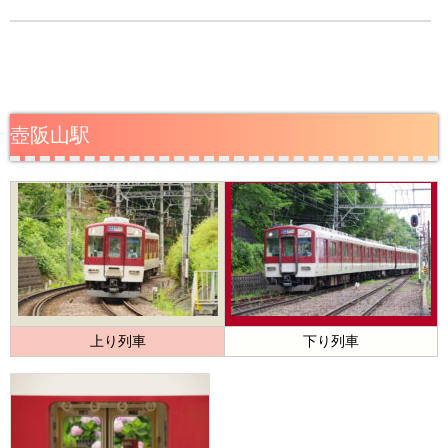
壺阪山駅
上り列車
下り列車