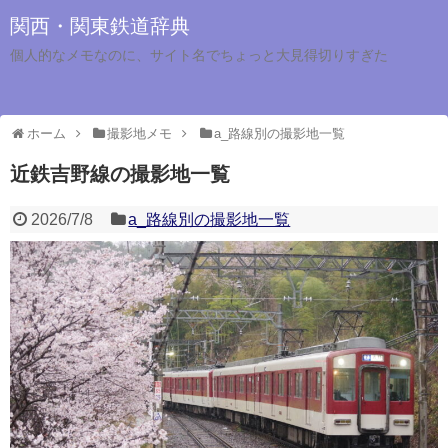
関西・関東鉄道辞典
個人的なメモなのに、サイト名でちょっと大見得切りすぎた
ホーム
撮影地メモ
a_路線別の撮影地一覧
近鉄吉野線の撮影地一覧
2026/7/8
a_路線別の撮影地一覧