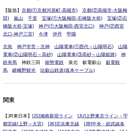
【阪急】
京都(①京都河原町-高槻市)
京都(②高槻市-大阪梅
田)
嵐山
千里
宝塚(①大阪梅田-石橋阪大前)
宝塚(②石
橋阪大前-宝塚)
神戸(①大阪梅田-西宮北口)
神戸(②西宮
北口-神戸三宮)
今津
伊丹
甲陽
北急
神戸市営・北神
山陽電車(①西代～山陽明石)
山陽
電車(②山陽明石～高砂)
山陽電車(③高砂～山陽姫路)
神
鉄有馬
神鉄三田
能勢電鉄
泉北 叡電叡山
叡電鞍
馬
嵯峨野観光
比叡山鉄道(坂本ケーブル)
関東
【JR東日本】
[JS]湘南新宿ライン
[JU]上野東京ライン・宇
都宮線(上野～大宮)
[JK]京浜東北線
[JB]中央・総武線各