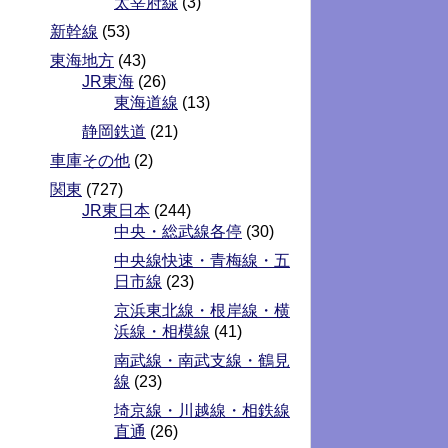
太宰府線
(3)
新幹線
(53)
東海地方
(43)
JR東海
(26)
東海道線
(13)
静岡鉄道
(21)
車庫その他
(2)
関東
(727)
JR東日本
(244)
中央・総武線各停
(30)
中央線快速・青梅線・五
日市線
(23)
京浜東北線・根岸線・横
浜線・相模線
(41)
南武線・南武支線・鶴見
線
(23)
埼京線・川越線・相鉄線
直通
(26)