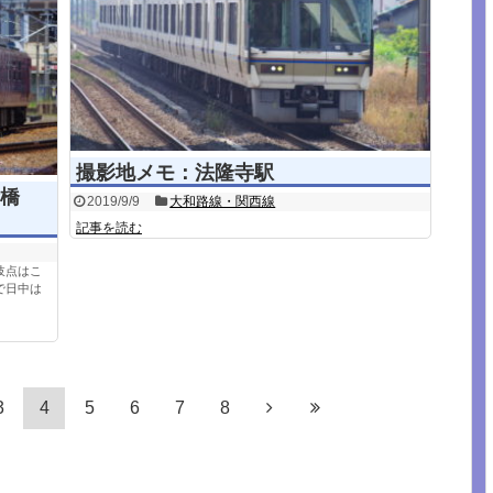
撮影地メモ：法隆寺駅
橋
2019/9/9
大和路線・関西線
記事を読む
岐点はこ
で日中は
3
4
5
6
7
8