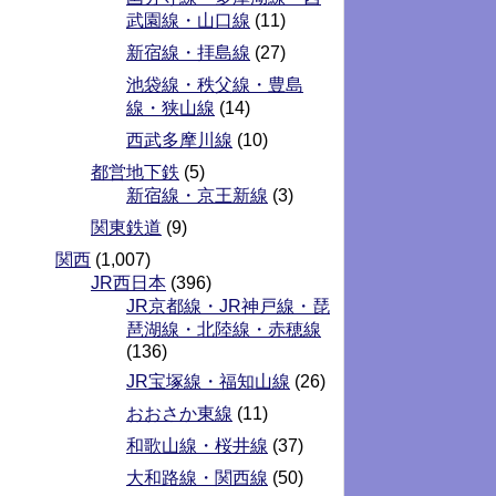
武園線・山口線
(11)
新宿線・拝島線
(27)
池袋線・秩父線・豊島
線・狭山線
(14)
西武多摩川線
(10)
都営地下鉄
(5)
新宿線・京王新線
(3)
関東鉄道
(9)
関西
(1,007)
JR西日本
(396)
JR京都線・JR神戸線・琵
琶湖線・北陸線・赤穂線
(136)
JR宝塚線・福知山線
(26)
おおさか東線
(11)
和歌山線・桜井線
(37)
大和路線・関西線
(50)