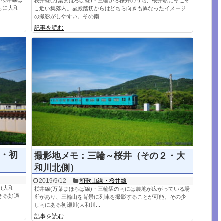
。桜井線は
桜井線(万葉まほろば線)・三輪から桜井のうち、桜井駅にそこそ
もに大和
こ近い集落内。粟殿踏切からはどちら向きも異なったイメージ
の撮影がしやすい。その南...
記事を読む
・初
撮影地メモ：三輪～桜井（その２・大
和川北側）
2019/9/12
和歌山線・桜井線
(大和
桜井線(万葉まほろば線)・三輪駅の南には農地が広がっている場
きる好適
所があり、三輪山を背景に列車を撮影することが可能。その少
し南にある初瀬川(大和川...
記事を読む