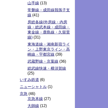
山手線
(13)
常磐線・成田線我孫子支
線
(41)
房総各線(外房線・内房
線・総武本線・成田線・
東金線・鹿島線・久留里
線)
(31)
東海道線・湘南新宿ライ
ン・上野東京ライン・高
崎線・宇都宮線
(39)
武蔵野線・京葉線
(36)
総武線快速・横須賀線
(25)
いすみ鉄道
(6)
ニューシャトル
(1)
京急
(46)
京急本線
(27)
大師線
(12)