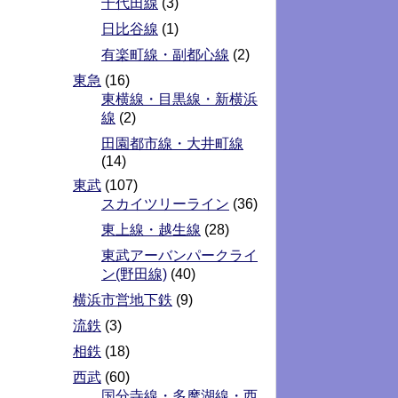
千代田線
(3)
日比谷線
(1)
有楽町線・副都心線
(2)
東急
(16)
東横線・目黒線・新横浜
線
(2)
田園都市線・大井町線
(14)
東武
(107)
スカイツリーライン
(36)
東上線・越生線
(28)
東武アーバンパークライ
ン(野田線)
(40)
横浜市営地下鉄
(9)
流鉄
(3)
相鉄
(18)
西武
(60)
国分寺線・多摩湖線・西