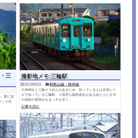
・三
撮影地メモ:三輪駅
2019/9/10
和歌山線・桜井線
大神神社と三輪そうめんがあるため、知っている人は全国レベ
ルで知っている三輪駅。３箇所も臨時改札があるあたりに正月
つ。駅に近
の混雑が推測される（今も全て...
そこが合
記事を読む