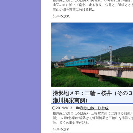
桜井線(万葉まほろば線)の拠点駅、桜井駅に近い場所
山辺の道に沿って南北に走る奈良～桜井と、近鉄とと
三山の間を東西に抜ける桜...
記事を読む
撮影地メモ：三輪～桜井（その３
瀬川橋梁南側）
2019/9/13
和歌山線・桜井線
桜井線(万葉まほろば線)・三輪駅の南には流れる初瀬川
川)。左岸(北岸)の堤防は初瀬川橋梁と三輪山を撮影で
地。多くの撮影者が訪れ...
記事を読む