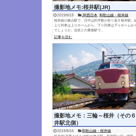
撮影地メモ:桜井駅(JR)
2019/9/18
JR西日本
,
和歌山線・桜井線
桜井線の拠点駅で、日中は約半数が折り返す桜井駅。
上り列車は上りホームから、下り列車は下りホームか
でしょうか。近鉄との乗換駅で...
記事を読む
撮影地メモ：三輪～桜井（その６
井駅北側）
2019/9/16
和歌山線・桜井線