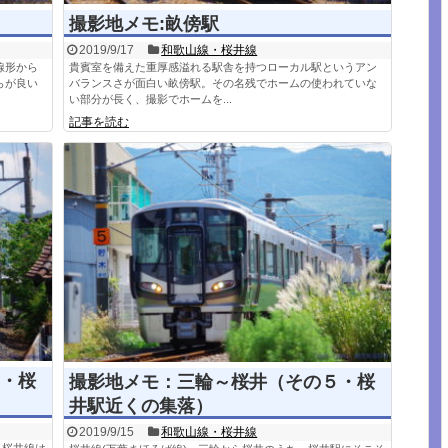
撮影地メモ:畝傍駅
2019/9/17
和歌山線・桜井線
線形から
貴賓室を備えた重厚感溢れる駅舎を持つローカル駅というアン
らが良い
バランスさが面白い畝傍駅。その名残でホームの使われていな
い部分が長く、撮影でホームを...
記事を読む
・桜
撮影地メモ：三輪～桜井（その５・桜
井駅近くの集落）
2019/9/15
和歌山線・桜井線