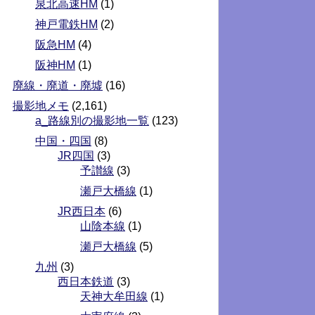
泉北高速HM
(1)
神戸電鉄HM
(2)
阪急HM
(4)
阪神HM
(1)
廃線・廃道・廃墟
(16)
撮影地メモ
(2,161)
a_路線別の撮影地一覧
(123)
中国・四国
(8)
JR四国
(3)
予讃線
(3)
瀬戸大橋線
(1)
JR西日本
(6)
山陰本線
(1)
瀬戸大橋線
(5)
九州
(3)
西日本鉄道
(3)
天神大牟田線
(1)