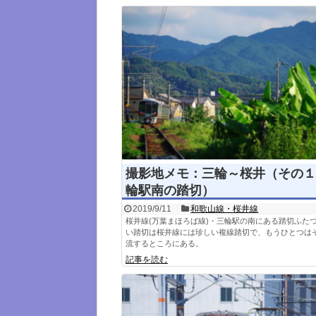
撮影地メモ：三輪～桜井（その１
輪駅南の踏切）
2019/9/11
和歌山線・桜井線
桜井線(万葉まほろば線)・三輪駅の南にある踏切ふた
い踏切は桜井線には珍しい複線踏切で、もうひとつは
流するところにある。
記事を読む