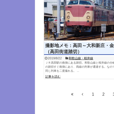
撮影地メモ：高田～大和新庄・金
（高田街道踏切）
2019/8/22
和歌山線・桜井線
ＪＲ高田駅の南側にある踏切。和歌山線と桜井線の分
の踏切すぐ南側にあり、両線の列車が通過する。なの
同じ列車を二度撮れる。 ...
記事を読む
1
2