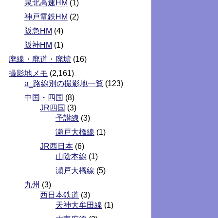
泉北高速HM
(1)
神戸電鉄HM
(2)
阪急HM
(4)
阪神HM
(1)
廃線・廃道・廃墟
(16)
撮影地メモ
(2,161)
a_路線別の撮影地一覧
(123)
中国・四国
(8)
JR四国
(3)
予讃線
(3)
瀬戸大橋線
(1)
JR西日本
(6)
山陰本線
(1)
瀬戸大橋線
(5)
九州
(3)
西日本鉄道
(3)
天神大牟田線
(1)