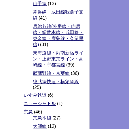
山手線
(13)
常磐線・成田線我孫子支
線
(41)
房総各線(外房線・内房
線・総武本線・成田線・
東金線・鹿島線・久留里
線)
(31)
東海道線・湘南新宿ライ
ン・上野東京ライン・高
崎線・宇都宮線
(39)
武蔵野線・京葉線
(36)
総武線快速・横須賀線
(25)
いすみ鉄道
(6)
ニューシャトル
(1)
京急
(46)
京急本線
(27)
大師線
(12)