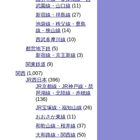
武園線・山口線
(11)
新宿線・拝島線
(27)
池袋線・秩父線・豊島
線・狭山線
(14)
西武多摩川線
(10)
都営地下鉄
(5)
新宿線・京王新線
(3)
関東鉄道
(9)
関西
(1,007)
JR西日本
(396)
JR京都線・JR神戸線・琵
琶湖線・北陸線・赤穂線
(136)
JR宝塚線・福知山線
(26)
おおさか東線
(11)
和歌山線・桜井線
(37)
大和路線・関西線
(50)