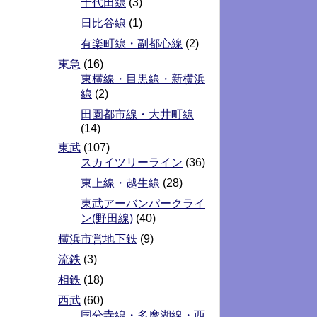
千代田線
(3)
日比谷線
(1)
有楽町線・副都心線
(2)
東急
(16)
東横線・目黒線・新横浜
線
(2)
田園都市線・大井町線
(14)
東武
(107)
スカイツリーライン
(36)
東上線・越生線
(28)
東武アーバンパークライ
ン(野田線)
(40)
横浜市営地下鉄
(9)
流鉄
(3)
相鉄
(18)
西武
(60)
国分寺線・多摩湖線・西