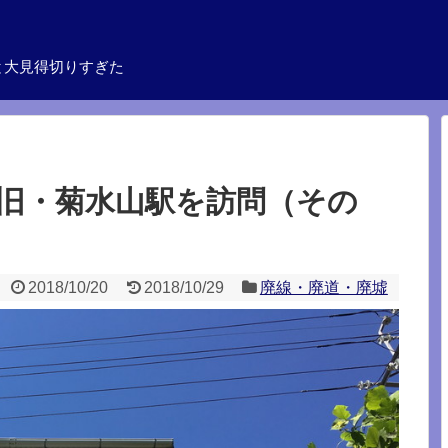
と大見得切りすぎた
旧・菊水山駅を訪問（その
2018/10/20
2018/10/29
廃線・廃道・廃墟