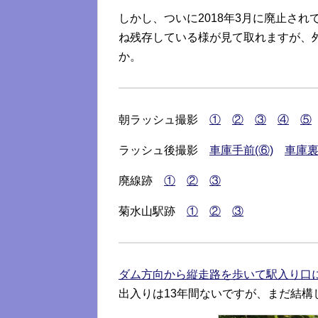
しかし、ついに2018年3月に廃止さ
ね残存している様が見て取れますが、
か。
朝ラッシュ撮影
①
②
③
④
⑤
ラッシュ後撮影
車庫手前(⑥)
車庫裏
廃線跡
①
②
③
菊水山駅跡
①
②
③
ダム方向から縦走路を歩いて駅入り口
出入りは13年間ないですが、まだ結構