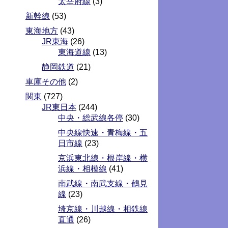
太宰府線
(3)
新幹線
(53)
東海地方
(43)
JR東海
(26)
東海道線
(13)
静岡鉄道
(21)
車庫その他
(2)
関東
(727)
JR東日本
(244)
中央・総武線各停
(30)
中央線快速・青梅線・五
日市線
(23)
京浜東北線・根岸線・横
浜線・相模線
(41)
南武線・南武支線・鶴見
線
(23)
埼京線・川越線・相鉄線
直通
(26)