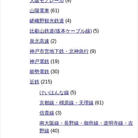
大阪モノレール
(9)
山陽電車
(61)
嵯峨野観光鉄道
(4)
比叡山鉄道(坂本ケーブル線)
(5)
泉北高速
(2)
神戸市営地下鉄・北神急行
(9)
神戸電鉄
(19)
能勢電鉄
(30)
近鉄
(215)
けいはんな線
(5)
京都線・橿原線・天理線
(61)
信貴線
(3)
南大阪線・長野線・御所線・道明寺線・吉
野線
(40)