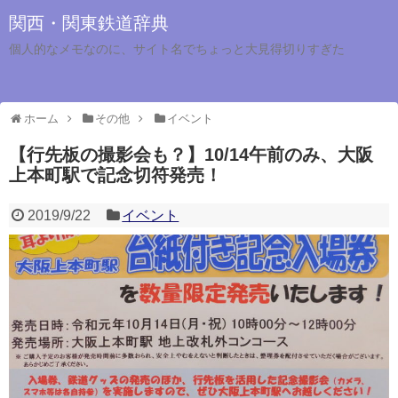
関西・関東鉄道辞典
個人的なメモなのに、サイト名でちょっと大見得切りすぎた
ホーム
その他
イベント
【行先板の撮影会も？】10/14午前のみ、大阪
上本町駅で記念切符発売！
2019/9/22
イベント