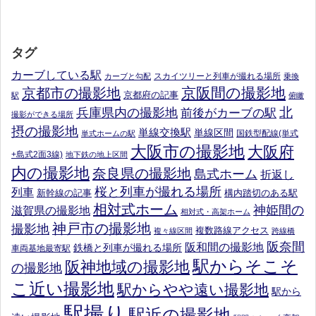
タグ
カーブしている駅
スカイツリーと列車が撮れる場所
カーブと勾配
乗換
京阪間の撮影地
京都市の撮影地
京都府の記事
駅
俯瞰
北
兵庫県内の撮影地
前後がカーブの駅
撮影ができる場所
摂の撮影地
単線交換駅
単線区間
国鉄型配線(単式
単式ホームの駅
大阪市の撮影地
大阪府
+島式2面3線)
地下鉄の地上区間
内の撮影地
奈良県の撮影地
島式ホーム
折返し
桜と列車が撮れる場所
列車
新幹線の記事
構内踏切のある駅
相対式ホーム
神姫間の
滋賀県の撮影地
相対式・高架ホーム
神戸市の撮影地
撮影地
複数路線アクセス
複々線区間
跨線橋
阪奈間
阪和間の撮影地
鉄橋と列車が撮れる場所
車両基地最寄駅
駅からそこそ
阪神地域の撮影地
の撮影地
こ近い撮影地
駅からやや遠い撮影地
駅から
駅撮り
駅近の撮影地