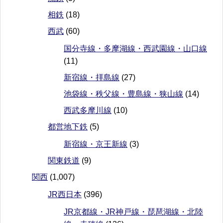
相鉄
(18)
西武
(60)
国分寺線・多摩湖線・西武園線・山口線
(11)
新宿線・拝島線
(27)
池袋線・秩父線・豊島線・狭山線
(14)
西武多摩川線
(10)
都営地下鉄
(5)
新宿線・京王新線
(3)
関東鉄道
(9)
関西
(1,007)
JR西日本
(396)
JR京都線・JR神戸線・琵琶湖線・北陸