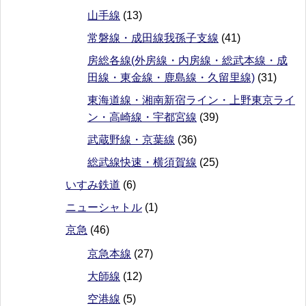
山手線
(13)
常磐線・成田線我孫子支線
(41)
房総各線(外房線・内房線・総武本線・成
田線・東金線・鹿島線・久留里線)
(31)
東海道線・湘南新宿ライン・上野東京ライ
ン・高崎線・宇都宮線
(39)
武蔵野線・京葉線
(36)
総武線快速・横須賀線
(25)
いすみ鉄道
(6)
ニューシャトル
(1)
京急
(46)
京急本線
(27)
大師線
(12)
空港線
(5)