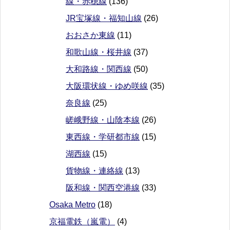
線・赤穂線
(136)
JR宝塚線・福知山線
(26)
おおさか東線
(11)
和歌山線・桜井線
(37)
大和路線・関西線
(50)
大阪環状線・ゆめ咲線
(35)
奈良線
(25)
嵯峨野線・山陰本線
(26)
東西線・学研都市線
(15)
湖西線
(15)
貨物線・連絡線
(13)
阪和線・関西空港線
(33)
Osaka Metro
(18)
京福電鉄（嵐電）
(4)