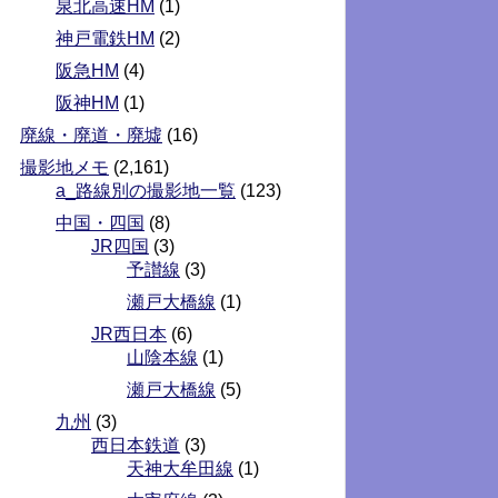
泉北高速HM
(1)
神戸電鉄HM
(2)
阪急HM
(4)
阪神HM
(1)
廃線・廃道・廃墟
(16)
撮影地メモ
(2,161)
a_路線別の撮影地一覧
(123)
中国・四国
(8)
JR四国
(3)
予讃線
(3)
瀬戸大橋線
(1)
JR西日本
(6)
山陰本線
(1)
瀬戸大橋線
(5)
九州
(3)
西日本鉄道
(3)
天神大牟田線
(1)