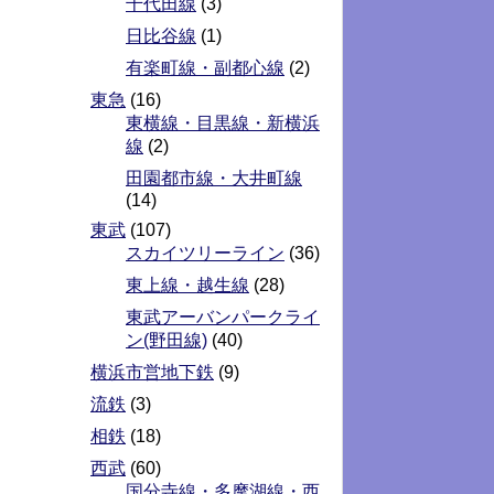
千代田線
(3)
日比谷線
(1)
有楽町線・副都心線
(2)
東急
(16)
東横線・目黒線・新横浜
線
(2)
田園都市線・大井町線
(14)
東武
(107)
スカイツリーライン
(36)
東上線・越生線
(28)
東武アーバンパークライ
ン(野田線)
(40)
横浜市営地下鉄
(9)
流鉄
(3)
相鉄
(18)
西武
(60)
国分寺線・多摩湖線・西