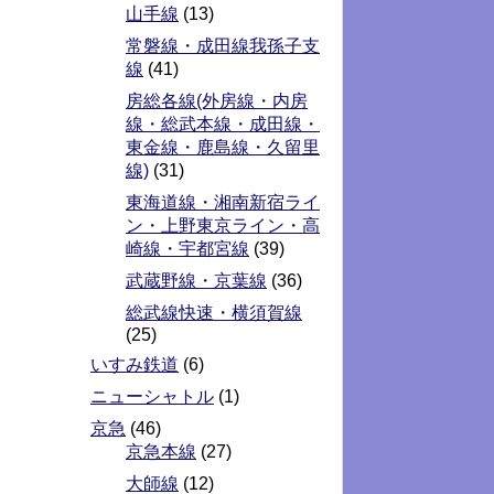
山手線
(13)
常磐線・成田線我孫子支
線
(41)
房総各線(外房線・内房
線・総武本線・成田線・
東金線・鹿島線・久留里
線)
(31)
東海道線・湘南新宿ライ
ン・上野東京ライン・高
崎線・宇都宮線
(39)
武蔵野線・京葉線
(36)
総武線快速・横須賀線
(25)
いすみ鉄道
(6)
ニューシャトル
(1)
京急
(46)
京急本線
(27)
大師線
(12)