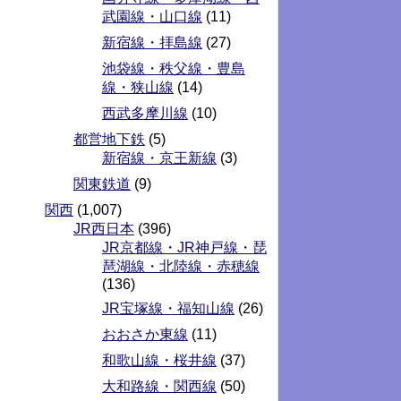
武園線・山口線
(11)
新宿線・拝島線
(27)
池袋線・秩父線・豊島
線・狭山線
(14)
西武多摩川線
(10)
都営地下鉄
(5)
新宿線・京王新線
(3)
関東鉄道
(9)
関西
(1,007)
JR西日本
(396)
JR京都線・JR神戸線・琵
琶湖線・北陸線・赤穂線
(136)
JR宝塚線・福知山線
(26)
おおさか東線
(11)
和歌山線・桜井線
(37)
大和路線・関西線
(50)