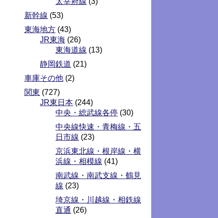
太宰府線
(3)
新幹線
(53)
東海地方
(43)
JR東海
(26)
東海道線
(13)
静岡鉄道
(21)
車庫その他
(2)
関東
(727)
JR東日本
(244)
中央・総武線各停
(30)
中央線快速・青梅線・五
日市線
(23)
京浜東北線・根岸線・横
浜線・相模線
(41)
南武線・南武支線・鶴見
線
(23)
埼京線・川越線・相鉄線
直通
(26)