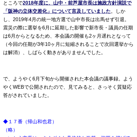
ところで
2018年度に、山中・前芦屋市長は施政方針演説で
「阪神の立体交差化」について言及していました
。しか
し、2019年4月の統一地方選で山中市長は出馬せず引退。
震災の際に選挙を6月に延期した影響で新市長・議員の任期
は6月からとなるため、本会議の開催も2ヶ月遅れとなって
（今回の任期が3年10ヶ月に短縮されることで次回選挙から
は解消）、しばらく動きがありませんでした。
で、ようやく6月下旬から開催された本会議の議事録。よう
やくWEBで公開されたので、見てみると、さっそく質疑応
答がされていました。
◆１７番（帰山和也君）
（略）