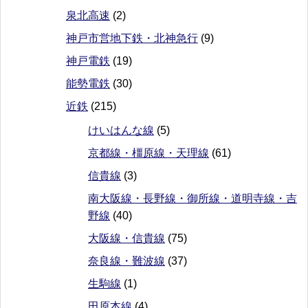
泉北高速
(2)
神戸市営地下鉄・北神急行
(9)
神戸電鉄
(19)
能勢電鉄
(30)
近鉄
(215)
けいはんな線
(5)
京都線・橿原線・天理線
(61)
信貴線
(3)
南大阪線・長野線・御所線・道明寺線・吉
野線
(40)
大阪線・信貴線
(75)
奈良線・難波線
(37)
生駒線
(1)
田原本線
(4)