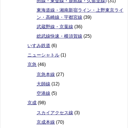
田線・東金線・鹿島線・久留里線)
(31)
東海道線・湘南新宿ライン・上野東京ライ
ン・高崎線・宇都宮線
(39)
武蔵野線・京葉線
(36)
総武線快速・横須賀線
(25)
いすみ鉄道
(6)
ニューシャトル
(1)
京急
(46)
京急本線
(27)
大師線
(12)
空港線
(5)
京成
(98)
スカイアクセス線
(3)
京成本線
(70)