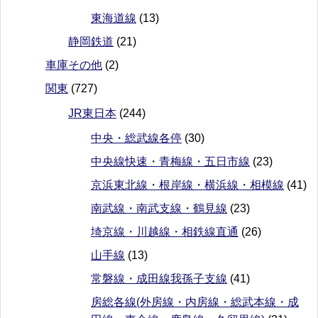
東海道線
(13)
静岡鉄道
(21)
車庫その他
(2)
関東
(727)
JR東日本
(244)
中央・総武線各停
(30)
中央線快速・青梅線・五日市線
(23)
京浜東北線・根岸線・横浜線・相模線
(41)
南武線・南武支線・鶴見線
(23)
埼京線・川越線・相鉄線直通
(26)
山手線
(13)
常磐線・成田線我孫子支線
(41)
房総各線(外房線・内房線・総武本線・成