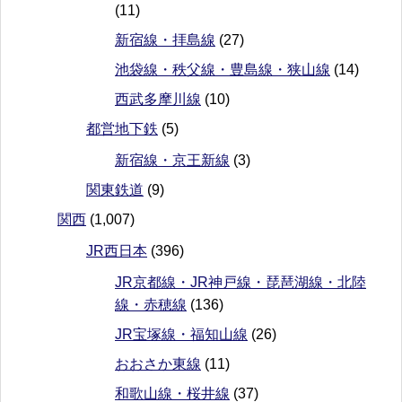
(11)
新宿線・拝島線
(27)
池袋線・秩父線・豊島線・狭山線
(14)
西武多摩川線
(10)
都営地下鉄
(5)
新宿線・京王新線
(3)
関東鉄道
(9)
関西
(1,007)
JR西日本
(396)
JR京都線・JR神戸線・琵琶湖線・北陸
線・赤穂線
(136)
JR宝塚線・福知山線
(26)
おおさか東線
(11)
和歌山線・桜井線
(37)