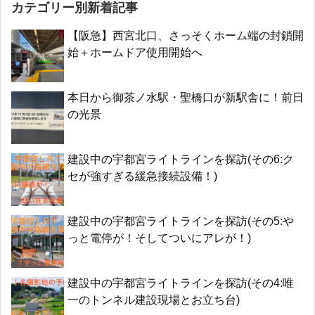
カテゴリー別新着記事
【阪急】西宮北口、さっそくホーム端の封鎖開
始＋ホームドア使用開始へ
本日から御茶ノ水駅・聖橋口が新駅舎に！前日
の光景
建設中の宇都宮ライトラインを探訪(その6:ク
セが強すぎる緩急接続設備！)
建設中の宇都宮ライトラインを探訪(その5:や
っと電停が！そしてついにアレが！)
建設中の宇都宮ライトラインを探訪(その4:唯
一のトンネル建設現場とお立ち台)