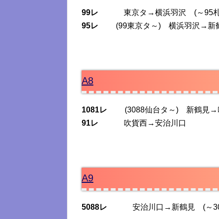
99レ
東京タ→横浜羽沢 (～95
95レ
(99東京タ～) 横浜羽沢→新鶴
A8
1081レ
(3088仙台タ～) 新鶴見→
91レ
吹貨西→安治川口
A9
5088レ
安治川口→新鶴見 (～308