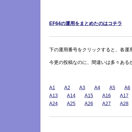
EF64の運用をまとめたのはコチラ
下の運用番号をクリックすると、各運
今更の投稿なのに、間違いは多々ある
A1
A2
A3
A4
A5
A6
A13
A14
A15
A16
A17
A24
A25
A26
A27
A28