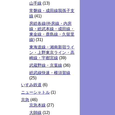
山手線
(13)
常磐線・成田線我孫子支
線
(41)
房総各線(外房線・内房
線・総武本線・成田線・
東金線・鹿島線・久留里
線)
(31)
東海道線・湘南新宿ライ
ン・上野東京ライン・高
崎線・宇都宮線
(39)
武蔵野線・京葉線
(36)
総武線快速・横須賀線
(25)
いすみ鉄道
(6)
ニューシャトル
(1)
京急
(46)
京急本線
(27)
大師線
(12)