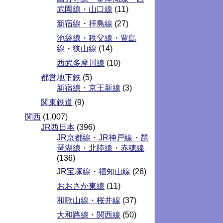
武園線・山口線
(11)
新宿線・拝島線
(27)
池袋線・秩父線・豊島
線・狭山線
(14)
西武多摩川線
(10)
都営地下鉄
(5)
新宿線・京王新線
(3)
関東鉄道
(9)
関西
(1,007)
JR西日本
(396)
JR京都線・JR神戸線・琵
琶湖線・北陸線・赤穂線
(136)
JR宝塚線・福知山線
(26)
おおさか東線
(11)
和歌山線・桜井線
(37)
大和路線・関西線
(50)