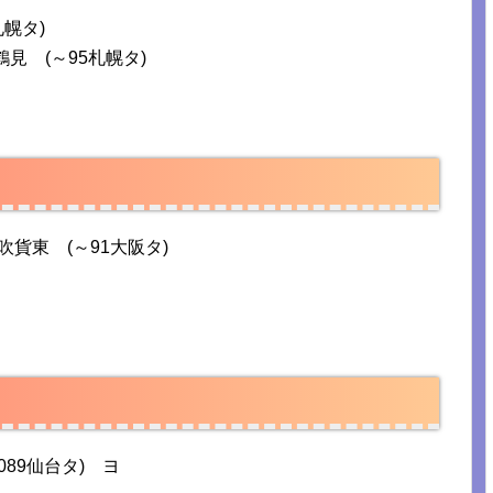
札幌タ)
見 (～95札幌タ)
吹貨東 (～91大阪タ)
9仙台タ) ヨ