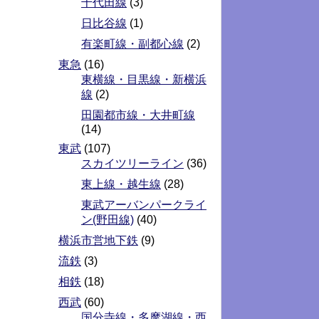
千代田線
(3)
日比谷線
(1)
有楽町線・副都心線
(2)
東急
(16)
東横線・目黒線・新横浜
線
(2)
田園都市線・大井町線
(14)
東武
(107)
スカイツリーライン
(36)
東上線・越生線
(28)
東武アーバンパークライ
ン(野田線)
(40)
横浜市営地下鉄
(9)
流鉄
(3)
相鉄
(18)
西武
(60)
国分寺線・多摩湖線・西