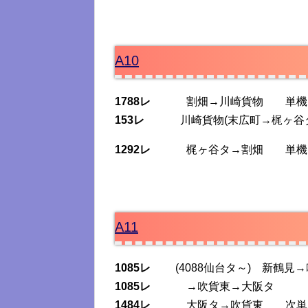
A10
1788レ
割畑→川崎貨物 単機 
153レ
川崎貨物(末広町→梶ヶ谷
1292レ
梶ヶ谷タ→割畑 単機 
A11
1085レ
(4088仙台タ～) 新鶴見
1085レ
→吹貨東→大阪タ
1484レ
大阪タ→吹貨東 次単