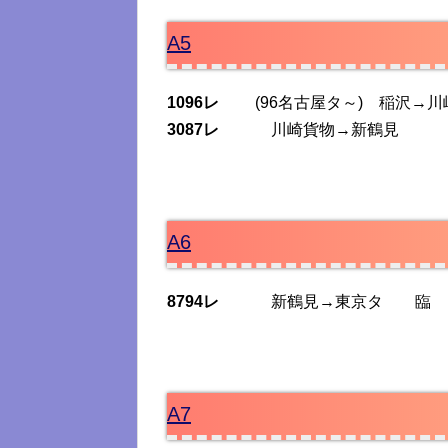
A5
1096レ
(96名古屋タ～) 稲沢→川崎
3087レ
川崎貨物→新鶴見
A6
8794レ
新鶴見→東京タ 臨
A7