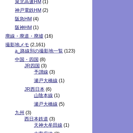
泉北高速HM
(1)
神戸電鉄HM
(2)
阪急HM
(4)
阪神HM
(1)
廃線・廃道・廃墟
(16)
撮影地メモ
(2,161)
a_路線別の撮影地一覧
(123)
中国・四国
(8)
JR四国
(3)
予讃線
(3)
瀬戸大橋線
(1)
JR西日本
(6)
山陰本線
(1)
瀬戸大橋線
(5)
九州
(3)
西日本鉄道
(3)
天神大牟田線
(1)