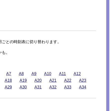
用ごとの時刻表に切り替わります。
かも。
A7
A8
A9
A10
A11
A12
A18
A19
A20
A21
A22
A23
A29
A30
A31
A32
A33
A34