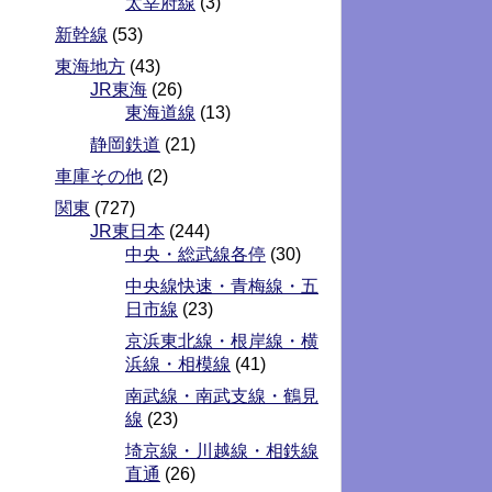
太宰府線
(3)
新幹線
(53)
東海地方
(43)
JR東海
(26)
東海道線
(13)
静岡鉄道
(21)
車庫その他
(2)
関東
(727)
JR東日本
(244)
中央・総武線各停
(30)
中央線快速・青梅線・五
日市線
(23)
京浜東北線・根岸線・横
浜線・相模線
(41)
南武線・南武支線・鶴見
線
(23)
埼京線・川越線・相鉄線
直通
(26)