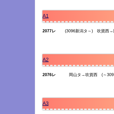
A1
2077レ
(3096新潟タ～) 吹貨西
A2
2076レ
岡山タ→吹貨西 (～3097
A3